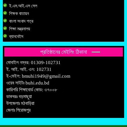
ই.এম.আই.এস সেল
শিক্ষক বাতায়ন
বাংলা সংবাদ পত্র
শিক্ষা মন্ত্রনালয়
ব্যানবেইস
প্রতিষ্ঠানের মেইলিং ঠিকানা
মোবাইল নম্বর: 01309-102731
ই. আই. আই. এন: 102731
ই-মেইল:
bmuhi1949@gmail.com
ওয়েব সাইটঃ
buhi.edu.bd
কারিগরি শিক্ষাবোর্ড কোড: ৩৭০০৮
ডাকঘরঃ বড়মাছুয়া
উপজেলাঃ মঠবাড়িয়া
জেলাঃ পিরোজপুর