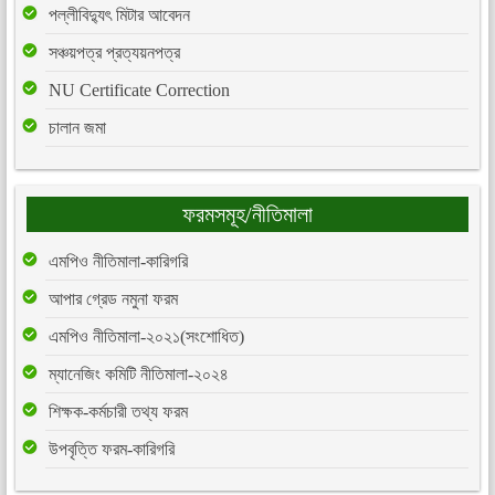
পল্লীবিদ্যুৎ মিটার আবেদন
সঞ্চয়পত্র প্রত্যয়নপত্র
NU Certificate Correction
চালান জমা
ফরমসমূহ/নীতিমালা
এমপিও নীতিমালা-কারিগরি
আপার গ্রেড নমুনা ফরম
এমপিও নীতিমালা-২০২১(সংশোধিত)
ম্যানেজিং কমিটি নীতিমালা-২০২৪
শিক্ষক-কর্মচারী তথ্য ফরম
উপবৃত্তি ফরম-কারিগরি