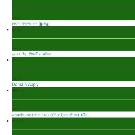
২০২২
বেতন স্কেলের ধাপ (jpeg)
জুন-০১
২০২২
২০২২ খ্রি. শিক্ষার্থীর তালিকা
মে-১৮
২০২২
Domain Apply
নভে-২২
২০২১
এসএসসি ভোকেশনাল নবম শ্রেণি ফাইনাল পরীক্ষার রুটিন…
নভে-০৫