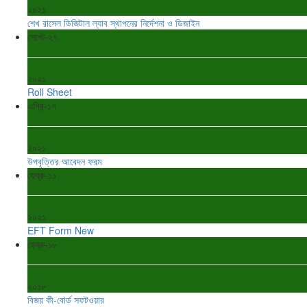
২০২১
শেখ রাসেল ডিজিটাল ল্যাব স্থাপনের নির্দেশনা ও ডিজাইন
সেপ্টে-২৭
২০২১
Roll Sheet
এপ্রি-১৭
২০২১
উপবৃত্তির আবেদন ফরম
ফেব্রু-১১
২০২১
EFT Form New
ফেব্রু-১৮
২০১৮
বিজয় কী-বোর্ড সফটওয়ার