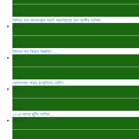
২০২৪
বিভিন্ন পদে আবেদনকৃত যাচাই বাছাইয়ান্তে বৈধ প্রার্থীর তালিকা…
মার্চ-০৭
২০২৪
বিভিন্ন পদে নিয়োগ বিজ্ঞপ্তি……
মার্চ-১৭
২০২৪
ভোকেশনাল শাখার উপবৃত্তির নোটিশ…
জানু-১৬
২০২৪
২০২৪ সালের ছুটির তালিকা…
জানু-১৪