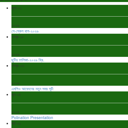
জুলা-০১
২০২৬
পে-স্কেল ধাপ-২০২৬
ফেব্রু-১৮
২০২৬
ছুটির তালিকা-২০২৬ খ্রি.
ফেব্রু-০৩
২০২৬
এমপিও আবেদনের নতুন সময় সূচী
জুন-২৪
২০২৪
Polination Presentation
মার্চ-৩১