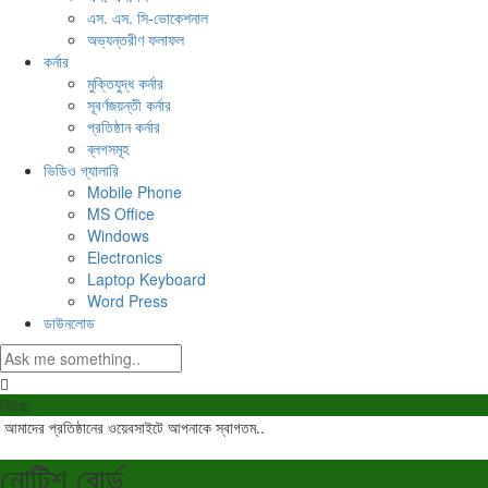
এস. এস. সি-ভোকেশনাল
অভ্যন্তরীণ ফলাফল
কর্নার
মুক্তিযুদ্ধ কর্নার
সূবর্ণজয়ন্তী কর্নার
প্রতিষ্ঠান কর্নার
ব্লগসমূহ
ভিডিও গ্যালারি
Mobile Phone
MS Office
Windows
Electronics
Laptop Keyboard
Word Press
ডাউনলোড
নিউজ:
আমাদের প্রতিষ্ঠানের ওয়েবসাইটে আপনাকে স্বাগতম..
নোটিশ বোর্ড