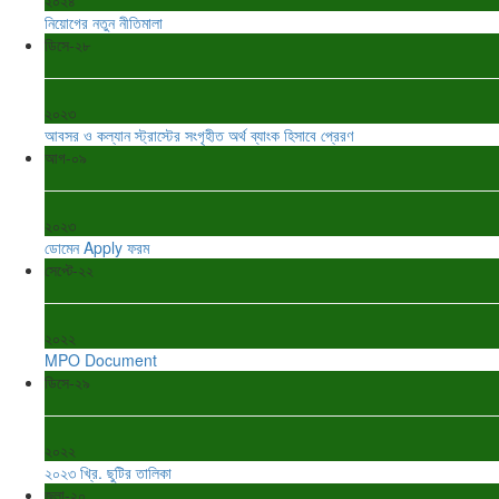
২০২৪
নিয়োগের নতুন নীতিমালা
ডিসে-২৮
২০২৩
আবসর ও কল্যান স্ট্রাস্টের সংগৃহীত অর্থ ব্যাংক হিসাবে প্রেরণ
আগ-০৯
২০২৩
ডোমেন Apply ফরম
সেপ্টে-২২
২০২২
MPO Document
ডিসে-২৯
২০২২
২০২৩ খ্রি. ছুটির তালিকা
জুলা-২০