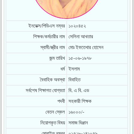
ইনডেক্স/পিডিএস নম্বর
১০২০৪৫২
শিক্ষক/কর্মচারীর নাম
সেলিনা আখতার
স্বামী/স্ত্রীর নাম
মোঃ ইফতেখার হোসেন
জন্ম তারিখ
১৫-০৬-১৯৭৮
ধর্ম
ইসলাম
বৈবাহিক অবস্থা
বিবাহিত
সর্বশেষ শিক্ষাগত যোগ্যতা
বি. এ বি. এড
পদবী
সহকারী শিক্ষক
বেতন স্কেল
১৬০০০/-
নিয়োগকৃত বিষয়
সমাজ বিঞ্জান
মোবাইল নম্বর
০১৭২৮-২৪১০৭৯