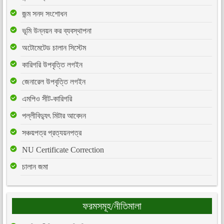
জন্ম সনদ সংশোধন
ভূমি উন্নয়ন কর ব্যবস্থাপনা
অটোমেটেড চালান সিস্টেম
কারিগরি উপবৃত্তি লগইন
জেনারেল উপবৃত্তি লগইন
এমপিও সীট-কারিগরি
পল্লীবিদ্যুৎ মিটার আবেদন
সঞ্চয়পত্র প্রত্যয়নপত্র
NU Certificate Correction
চালান জমা
ফরমসমূহ/নীতিমালা