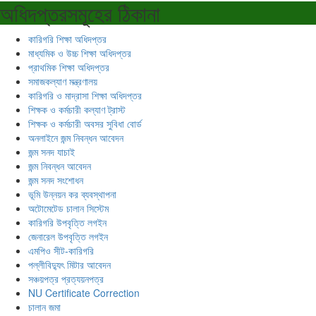
অধিদপ্তরসমূহের ঠিকানা
কারিগরি শিক্ষা অধিদপ্তর
মাধ্যমিক ও উচ্চ শিক্ষা অধিদপ্তর
প্রাথমিক শিক্ষা অধিদপ্তর
সমাজকল্যাণ মন্ত্রণালয়
কারিগরি ও মাদ্রাসা শিক্ষা অধিদপ্তর
শিক্ষক ও কর্মচারী কল্যাণ ট্রাস্ট
শিক্ষক ও কর্মচারী অবসর সুবিধা বোর্ড
অনলাইনে জন্ম নিবন্ধন আবেদন
জন্ম সনদ যাচাই
জন্ম নিবন্ধন আবেদন
জন্ম সনদ সংশোধন
ভূমি উন্নয়ন কর ব্যবস্থাপনা
অটোমেটেড চালান সিস্টেম
কারিগরি উপবৃত্তি লগইন
জেনারেল উপবৃত্তি লগইন
এমপিও সীট-কারিগরি
পল্লীবিদ্যুৎ মিটার আবেদন
সঞ্চয়পত্র প্রত্যয়নপত্র
NU Certificate Correction
চালান জমা