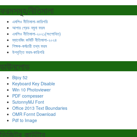
ফরমসমূহ/নীতিমালা
এমপিও নীতিমালা-কারিগরি
আপার গ্রেড নমুনা ফরম
এমপিও নীতিমালা-২০২১(সংশোধিত)
ম্যানেজিং কমিটি নীতিমালা-২০২৪
শিক্ষক-কর্মচারী তথ্য ফরম
উপবৃত্তি ফরম-কারিগরি
ডাউনলোড
Bijoy 52
Keyboard Key Disable
Win 10 Photoviewer
PDF compesser
SutonnyMJ Font
Office 2013 Text Boundaries
OMR Formt Download
Pdf to Image
ভিজিটর কাউন্টার