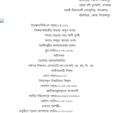
গ্রামঃ নলী চান্দখালি, ডাকঘরঃ
স্থায়ী ঠিকানা
নলী গোলবুনিয়া, উপজেলাঃ
মঠবাড়িয়া, জেলাঃ পিরোজপুর
ইনডেক্স/পিডিএস নম্বর
১০৪২১৩১
শিক্ষক/কর্মচারীর নাম
মোঃ আবুল বাশার
পিতার নাম
মোঃ সবর আলী মুনসী
মাতার নাম
মৃত আমেনা বেগম
স্বামী/স্ত্রীর নাম
আফরোজা রহমান
জন্ম তারিখ
০২-০৪-১৯৭৯
ধর্ম
ইসলাম
বৈবাহিক অবস্থা
বিবাহিত
সর্বশেষ শিক্ষাগত যোগ্যতা
বি.কম (অনার্স) এম. কম, বি. এড
পদবী
সহকারী শিক্ষক
বেতন স্কেল
১৬০০০/-
নিয়োগকৃত বিষয়
হিসাব বিজ্ঞান
মোবাইল নম্বর
০১৭২৪-০৪০৩৮৫
জাতীয়তা
জন্মসূত্রে বাংলাদেশী
জাতীয় পরিচয়পত্র নম্বর
৩৯২৩৬০৫১৩৩৩৯৩
এমপিও তারিখ
০১-০৫-২০১০
রক্তের গ্রুপ
B+
চাকুরীতে প্রথম যোগদানের তারিখ
০১-০৩-২০১০