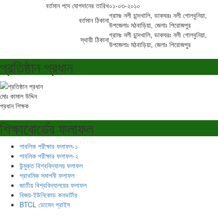
বর্তমান পদে যোগদানের তারিখ
০১-০৩-২০১০
গ্রামঃ নলী চান্দখালি, ডাকঘরঃ নলী গোলবুনিয়া,
বর্তমান ঠিকানা
উপজেলাঃ মঠবাড়িয়া, জেলাঃ পিরোজপুর
গ্রামঃ নলী চান্দখালি, ডাকঘরঃ নলী গোলবুনিয়া,
স্থায়ী ঠিকানা
উপজেলাঃ মঠবাড়িয়া, জেলাঃ পিরোজপুর
প্রতিষ্ঠান প্রধান
মোঃ কামাল উদ্দিন
প্রধান শিক্ষক
শিক্ষাবোর্ডের ফলাফল
পাবলিক পরীক্ষার ফলাফল-১
পাবলিক পরীক্ষার ফলাফল-২
উন্মুক্ত বিশ্ববিদ্যালয় ফলাফল
প্রাথমিক সমাপনী ফলাফল
জাতীয় বিশ্ববিদ্যালয়ের ফলাফল
বিজয়-ইউনিকোড কনভার্টার
BTCL ডোমেন প্রাইস