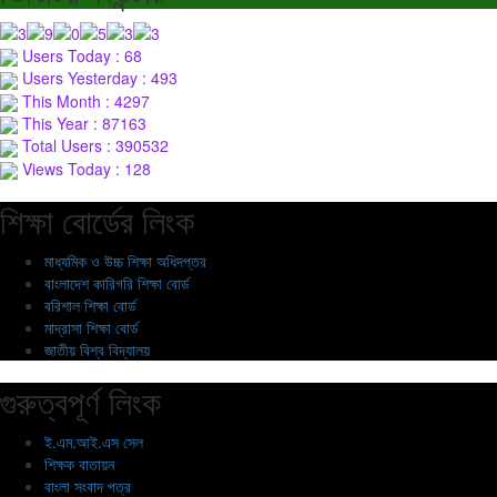
Users Today : 68
Users Yesterday : 493
This Month : 4297
This Year : 87163
Total Users : 390532
Views Today : 128
শিক্ষা বোর্ডের লিংক
মাধ্যমিক ও উচ্চ শিক্ষা অধিদপ্তর
বাংলাদেশ কারিগরি শিক্ষা বোর্ড
বরিশাল শিক্ষা বোর্ড
মাদ্রাসা শিক্ষা বোর্ড
জাতীয় বিশ্ব বিদ্যালয়
গুরুত্বপূর্ণ লিংক
ই.এম.আই.এস সেল
শিক্ষক বাতায়ন
বাংলা সংবাদ পত্র