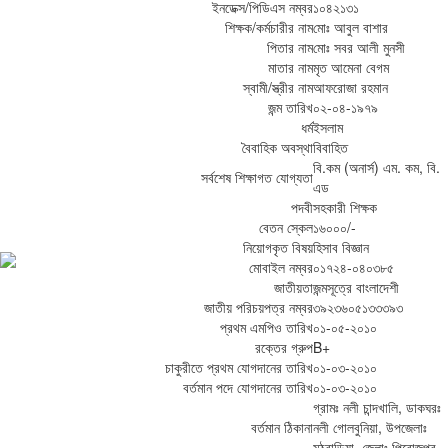
ইনডেক্স/পিডিএস নম্বর
১০৪২১৩১
শিক্ষক/কর্মচারীর নাম
মোঃ আবুল বাশার
পিতার নাম
মোঃ সবর আলী মুনসী
মাতার নাম
মৃত আমেনা বেগম
স্বামী/স্ত্রীর নাম
আফরোজা রহমান
জন্ম তারিখ
০২-০৪-১৯৭৯
ধর্ম
ইসলাম
বৈবাহিক অবস্থা
বিবাহিত
বি.কম (অনার্স) এম. কম, বি.
সর্বশেষ শিক্ষাগত যোগ্যতা
এড
পদবী
সহকারী শিক্ষক
বেতন স্কেল
১৬০০০/-
নিয়োগকৃত বিষয়
হিসাব বিজ্ঞান
মোবাইল নম্বর
০১৭২৪-০৪০৩৮৫
জাতীয়তা
জন্মসূত্রে বাংলাদেশী
জাতীয় পরিচয়পত্র নম্বর
৩৯২৩৬০৫১৩৩৩৯৩
প্রথম এমপিও তারিখ
০১-০৫-২০১০
রক্তের গ্রুপ
B+
চাকুরীতে প্রথম যোগদানের তারিখ
০১-০৩-২০১০
বর্তমান পদে যোগদানের তারিখ
০১-০৩-২০১০
গ্রামঃ নলী চান্দখালি, ডাকঘরঃ
বর্তমান ঠিকানা
নলী গোলবুনিয়া, উপজেলাঃ
মঠবাড়িয়া, জেলাঃ পিরোজপুর