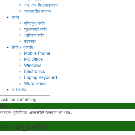
এস. এস. সি-ভোকেশনাল
অভ্যন্তরীণ ফলাফল
কর্নার
মুক্তিযুদ্ধ কর্নার
সূবর্ণজয়ন্তী কর্নার
প্রতিষ্ঠান কর্নার
ব্লগসমূহ
ভিডিও গ্যালারি
Mobile Phone
MS Office
Windows
Electronics
Laptop Keyboard
Word Press
ডাউনলোড
নিউজ:
আমাদের প্রতিষ্ঠানের ওয়েবসাইটে আপনাকে স্বাগতম..
মোঃ আবুল বাশার