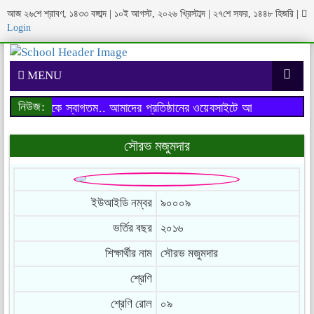
আজ ২৬শে শ্রাবণ, ১৪৩৩ বঙ্গাব্দ | ১০ই আগস্ট, ২০২৬ খ্রিস্টাব্দ | ২৭শে সফর, ১৪৪৮ হিজরি
|
Login
MENU
নিউজ:
াইটে আপনাকে স্বাগতম..
আমাদের প্রতিষ্ঠানের ওয়েবসাইটে আপনাকে স্বাগতম..
সৌরভ মজুমদার
ইউআইডি নম্বর
৯০০০৯
ভর্তির বছর
২০১৬
শিক্ষার্থীর নাম
সৌরভ মজুমদার
শ্রেণি
শ্রেণি রোল
০৯