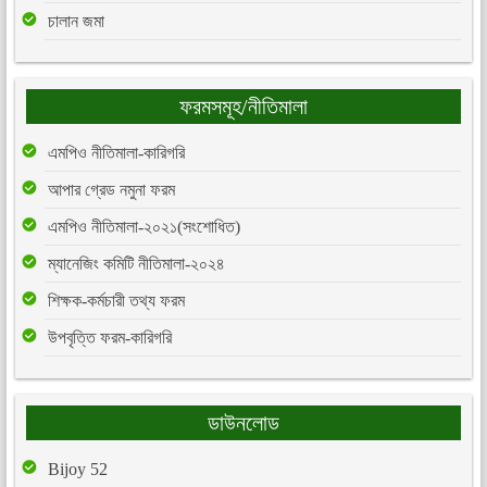
চালান জমা
ফরমসমূহ/নীতিমালা
এমপিও নীতিমালা-কারিগরি
আপার গ্রেড নমুনা ফরম
এমপিও নীতিমালা-২০২১(সংশোধিত)
ম্যানেজিং কমিটি নীতিমালা-২০২৪
শিক্ষক-কর্মচারী তথ্য ফরম
উপবৃত্তি ফরম-কারিগরি
ডাউনলোড
Bijoy 52