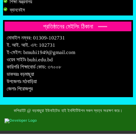
শিক্ষা মন্ত্রনালয়
ব্যানবেইস
প্রতিষ্ঠানের মেইলিং ঠিকানা
মোবাইল নম্বর: 01309-102731
ই. আই. আই. এন: 102731
ই-মেইল:
bmuhi1949@gmail.com
ওয়েব সাইটঃ
buhi.edu.bd
কারিগরি শিক্ষাবোর্ড কোড: ৩৭০০৮
ডাকঘরঃ বড়মাছুয়া
উপজেলাঃ মঠবাড়িয়া
জেলাঃ পিরোজপুর
কপিরাইট @ বড়মাছুয়া ইউনাইটেড হাই ইনস্টিটিউশন সকল স্বত্ব সংরক্ষণ করে।