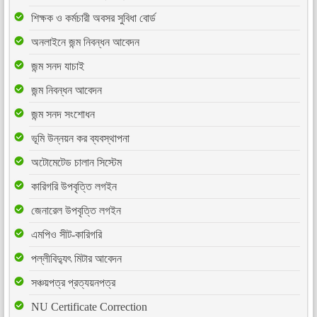
শিক্ষক ও কর্মচারী অবসর সুবিধা বোর্ড
অনলাইনে জন্ম নিবন্ধন আবেদন
জন্ম সনদ যাচাই
জন্ম নিবন্ধন আবেদন
জন্ম সনদ সংশোধন
ভূমি উন্নয়ন কর ব্যবস্থাপনা
অটোমেটেড চালান সিস্টেম
কারিগরি উপবৃত্তি লগইন
জেনারেল উপবৃত্তি লগইন
এমপিও সীট-কারিগরি
পল্লীবিদ্যুৎ মিটার আবেদন
সঞ্চয়পত্র প্রত্যয়নপত্র
NU Certificate Correction