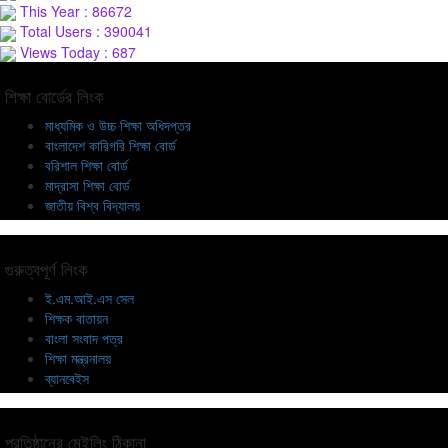
This Year : 86672
Total Users : 390041
Views Today : 687
শিক্ষা বোর্ডের লিংক
মাধ্যমিক ও উচ্চ শিক্ষা অধিদপ্তর
বাংলাদেশ কারিগরি শিক্ষা বোর্ড
বরিশাল শিক্ষা বোর্ড
মাদ্রাসা শিক্ষা বোর্ড
জাতীয় বিশ্ব বিদ্যালয়
গুরুত্বপূর্ণ লিংক
ই.এম.আই.এস সেল
শিক্ষক বাতায়ন
বাংলা সংবাদ পত্র
শিক্ষা মন্ত্রনালয়
ব্যানবেইস
প্রতিষ্ঠানের মেইলিং ঠিকানা