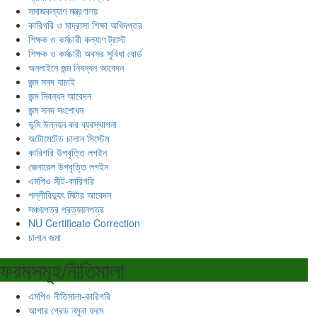
সমাজকল্যাণ মন্ত্রণালয়
কারিগরি ও মাদ্রাসা শিক্ষা অধিদপ্তর
শিক্ষক ও কর্মচারী কল্যাণ ট্রাস্ট
শিক্ষক ও কর্মচারী অবসর সুবিধা বোর্ড
অনলাইনে জন্ম নিবন্ধন আবেদন
জন্ম সনদ যাচাই
জন্ম নিবন্ধন আবেদন
জন্ম সনদ সংশোধন
ভূমি উন্নয়ন কর ব্যবস্থাপনা
অটোমেটেড চালান সিস্টেম
কারিগরি উপবৃত্তি লগইন
জেনারেল উপবৃত্তি লগইন
এমপিও সীট-কারিগরি
পল্লীবিদ্যুৎ মিটার আবেদন
সঞ্চয়পত্র প্রত্যয়নপত্র
NU Certificate Correction
চালান জমা
ফরমসমূহ/নীতিমালা
এমপিও নীতিমালা-কারিগরি
আপার গ্রেড নমুনা ফরম