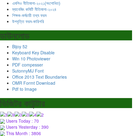
এমপিও নীতিমালা-২০২১(সংশোধিত)
ম্যানেজিং কমিটি নীতিমালা-২০২৪
শিক্ষক-কর্মচারী তথ্য ফরম
উপবৃত্তি ফরম-কারিগরি
ডাউনলোড
Bijoy 52
Keyboard Key Disable
Win 10 Photoviewer
PDF compesser
SutonnyMJ Font
Office 2013 Text Boundaries
OMR Formt Download
Pdf to Image
ভিজিটর কাউন্টার
Users Today : 70
Users Yesterday : 390
This Month : 3806