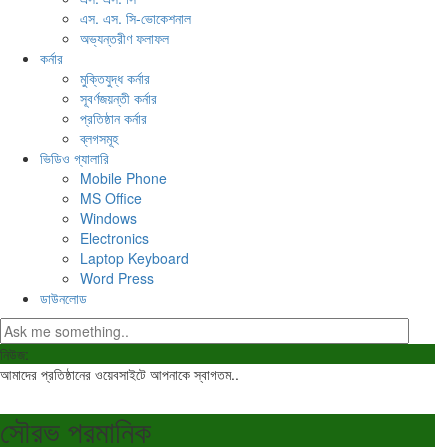
এস. এস. সি-ভোকেশনাল
অভ্যন্তরীণ ফলাফল
কর্নার
মুক্তিযুদ্ধ কর্নার
সূবর্ণজয়ন্তী কর্নার
প্রতিষ্ঠান কর্নার
ব্লগসমূহ
ভিডিও গ্যালারি
Mobile Phone
MS Office
Windows
Electronics
Laptop Keyboard
Word Press
ডাউনলোড
নিউজ:
আমাদের প্রতিষ্ঠানের ওয়েবসাইটে আপনাকে স্বাগতম..
সৌরভ পরমানিক