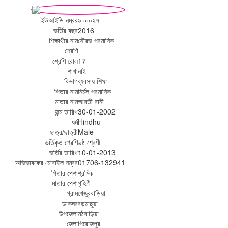
ইউআইডি নম্বর
৯০০০২৭
ভর্তির বছর
2016
শিক্ষার্থীর নাম
সৌরভ পরমানিক
শ্রেণি
শ্রেণি রোল
17
শাখা
নাই
বিভাগ
ব্যবসায় শিক্ষা
পিতার নাম
নির্মল পরমানিক
মাতার নাম
আরতী রানী
জন্ম তারিখ
30-01-2002
ধর্ম
Hindhu
ছাত্র/ছাত্রী
Male
ভর্তিকৃত শ্রেণি
৬ষ্ঠ শ্রেণী
ভর্তির তারিখ
10-01-2013
অভিভাবকের মোবাইল নম্বর
01706-132941
পিতার পেশা
শ্রমিক
মাতার পেশা
গৃহিণী
গ্রাম
খেজুরবাড়িয়া
ডাকঘর
বড়মাছুয়া
উপজেলা
মঠবাড়িয়া
জেলা
পিরোজপুর