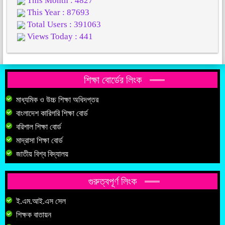
This Month : 4827
This Year : 87693
Total Users : 391063
Views Today : 441
শিক্ষা বোর্ডের লিংক
মাধ্যমিক ও উচ্চ শিক্ষা অধিদপ্তর
বাংলাদেশ কারিগরি শিক্ষা বোর্ড
বরিশাল শিক্ষা বোর্ড
মাদ্রাসা শিক্ষা বোর্ড
জাতীয় বিশ্ব বিদ্যালয়
গুরুত্বপূর্ণ লিংক
ই.এম.আই.এস সেল
শিক্ষক বাতায়ন