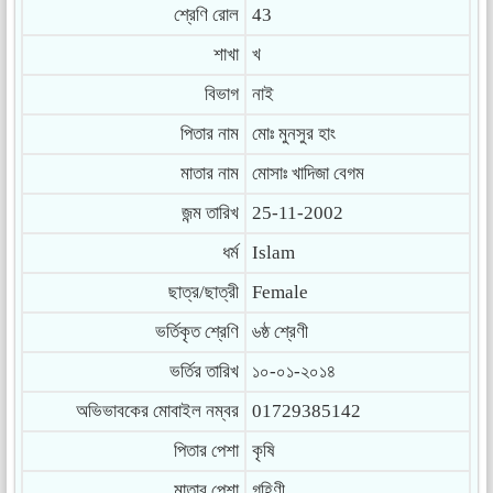
শ্রেণি রোল
43
শাখা
খ
বিভাগ
নাই
পিতার নাম
মোঃ মুনসুর হাং
মাতার নাম
মোসাঃ খাদিজা বেগম
জন্ম তারিখ
25-11-2002
ধর্ম
Islam
ছাত্র/ছাত্রী
Female
ভর্তিকৃত শ্রেণি
৬ষ্ঠ শ্রেণী
ভর্তির তারিখ
১০-০১-২০১৪
অভিভাবকের মোবাইল নম্বর
01729385142
পিতার পেশা
কৃষি
মাতার পেশা
গৃহিণী