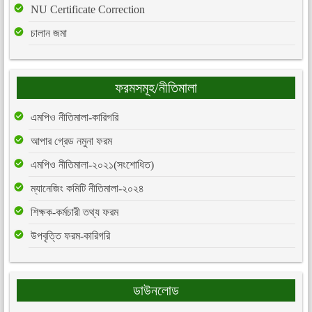
NU Certificate Correction
চালান জমা
ফরমসমূহ/নীতিমালা
এমপিও নীতিমালা-কারিগরি
আপার গ্রেড নমুনা ফরম
এমপিও নীতিমালা-২০২১(সংশোধিত)
ম্যানেজিং কমিটি নীতিমালা-২০২৪
শিক্ষক-কর্মচারী তথ্য ফরম
উপবৃত্তি ফরম-কারিগরি
ডাউনলোড