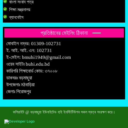
বাংলা সংবাদ পত্র
শিক্ষা মন্ত্রনালয়
ব্যানবেইস
প্রতিষ্ঠানের মেইলিং ঠিকানা
মোবাইল নম্বর: 01309-102731
ই. আই. আই. এন: 102731
ই-মেইল:
bmuhi1949@gmail.com
ওয়েব সাইটঃ
buhi.edu.bd
কারিগরি শিক্ষাবোর্ড কোড: ৩৭০০৮
ডাকঘরঃ বড়মাছুয়া
উপজেলাঃ মঠবাড়িয়া
জেলাঃ পিরোজপুর
কপিরাইট @ বড়মাছুয়া ইউনাইটেড হাই ইনস্টিটিউশন সকল স্বত্ব সংরক্ষণ করে।