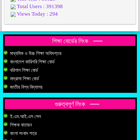
Total Users : 391398
Views Today : 294
শিক্ষা বোর্ডের লিংক
মাধ্যমিক ও উচ্চ শিক্ষা অধিদপ্তর
বাংলাদেশ কারিগরি শিক্ষা বোর্ড
বরিশাল শিক্ষা বোর্ড
মাদ্রাসা শিক্ষা বোর্ড
জাতীয় বিশ্ব বিদ্যালয়
গুরুত্বপূর্ণ লিংক
ই.এম.আই.এস সেল
শিক্ষক বাতায়ন
বাংলা সংবাদ পত্র