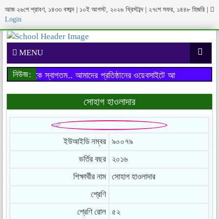
আজ ২৬শে শ্রাবণ, ১৪৩৩ বঙ্গাব্দ | ১০ই আগস্ট, ২০২৬ খ্রিস্টাব্দ | ২৭শে সফর, ১৪৪৮ হিজরি
|
Login
MENU
নিউজ:
াইটে আপনাকে স্বাগতম..
আমাদের প্রতিষ্ঠানের ওয়েবসাইটে আপনাকে স্বাগতম..
সোহাগ হাওলাদার
ইউআইডি নম্বর
৯০০৭৯
ভর্তির বছর
২০১৬
শিক্ষার্থীর নাম
সোহাগ হাওলাদার
শ্রেণি
শ্রেণি রোল
৫২