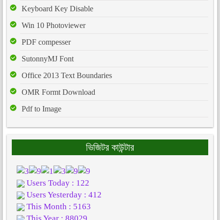
Keyboard Key Disable
Win 10 Photoviewer
PDF compesser
SutonnyMJ Font
Office 2013 Text Boundaries
OMR Formt Download
Pdf to Image
ভিজিটর কাউন্টার
Users Today : 122
Users Yesterday : 412
This Month : 5163
This Year : 88029