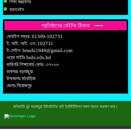
শিক্ষা মন্ত্রনালয়
ব্যানবেইস
প্রতিষ্ঠানের মেইলিং ঠিকানা
মোবাইল নম্বর: 01309-102731
ই. আই. আই. এন: 102731
ই-মেইল:
bmuhi1949@gmail.com
ওয়েব সাইটঃ
buhi.edu.bd
কারিগরি শিক্ষাবোর্ড কোড: ৩৭০০৮
ডাকঘরঃ বড়মাছুয়া
উপজেলাঃ মঠবাড়িয়া
জেলাঃ পিরোজপুর
কপিরাইট @ বড়মাছুয়া ইউনাইটেড হাই ইনস্টিটিউশন সকল স্বত্ব সংরক্ষণ করে।