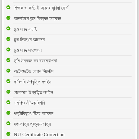
শিক্ষক ও কর্মচারী অবসর সুবিধা বোর্ড
অনলাইনে জন্ম নিবন্ধন আবেদন
জন্ম সনদ যাচাই
জন্ম নিবন্ধন আবেদন
জন্ম সনদ সংশোধন
ভূমি উন্নয়ন কর ব্যবস্থাপনা
অটোমেটেড চালান সিস্টেম
কারিগরি উপবৃত্তি লগইন
জেনারেল উপবৃত্তি লগইন
এমপিও সীট-কারিগরি
পল্লীবিদ্যুৎ মিটার আবেদন
সঞ্চয়পত্র প্রত্যয়নপত্র
NU Certificate Correction