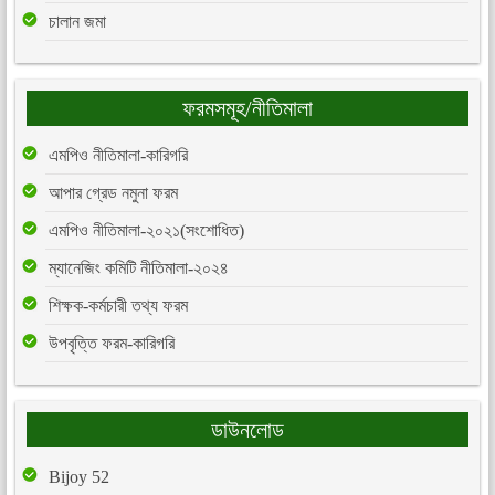
চালান জমা
ফরমসমূহ/নীতিমালা
এমপিও নীতিমালা-কারিগরি
আপার গ্রেড নমুনা ফরম
এমপিও নীতিমালা-২০২১(সংশোধিত)
ম্যানেজিং কমিটি নীতিমালা-২০২৪
শিক্ষক-কর্মচারী তথ্য ফরম
উপবৃত্তি ফরম-কারিগরি
ডাউনলোড
Bijoy 52