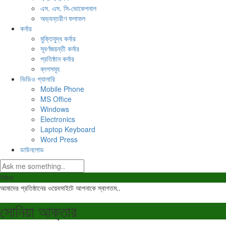
এস. এস. সি-ভোকেশনাল
অভ্যন্তরীণ ফলাফল
কর্নার
মুক্তিযুদ্ধ কর্নার
সূবর্ণজয়ন্তী কর্নার
প্রতিষ্ঠান কর্নার
ব্লগসমূহ
ভিডিও গ্যালারি
Mobile Phone
MS Office
Windows
Electronics
Laptop Keyboard
Word Press
ডাউনলোড
নিউজ:
আমাদের প্রতিষ্ঠানের ওয়েবসাইটে আপনাকে স্বাগতম..
সোনিয়া আক্তার