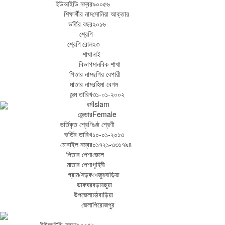
ইউআইডি নম্বর
৯০০৫৬
শিক্ষার্থীর নাম
সোনিয়া আক্তার
ভর্তির বছর
২০১৬
শ্রেণি
শ্রেণি রোল
২৩
শাখা
নাই
বিভাগ
মানবিক শাখা
পিতার নাম
ছগির বেপারী
মাতার নাম
রহিমা বেগম
জন্ম তারিখ
৩১-০১-২০০২
ধর্ম
Islam
জেন্ডার
Female
ভর্তিকৃত শ্রেণি
৬ষ্ঠ শ্রেণী
ভর্তির তারিখ
১০-০১-২০১৩
মোবাইল নম্বর
০১৭২১-৩৩১৭৯৪
পিতার পেশা
জেলে
মাতার পেশা
গৃহিনী
গ্রাম/সড়ক
খেজুরবাড়িয়া
ডাকঘর
বড়মাছুয়া
উপজেলা
মঠবাড়িয়া
জেলা
পিরোজপুর
ইউআইডি নম্বর
৯০০৫৬