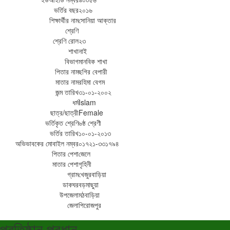
ভর্তির বছর
২০১৬
শিক্ষার্থীর নাম
সোনিয়া আক্তার
শ্রেণি
শ্রেণি রোল
২৩
শাখা
নাই
বিভাগ
মানবিক শাখা
পিতার নাম
ছগির বেপারী
মাতার নাম
রহিমা বেগম
জন্ম তারিখ
৩১-০১-২০০২
ধর্ম
Islam
ছাত্র/ছাত্রী
Female
ভর্তিকৃত শ্রেণি
৬ষ্ঠ শ্রেণী
ভর্তির তারিখ
১০-০১-২০১৩
অভিভাবকের মোবাইল নম্বর
০১৭২১-৩৩১৭৯৪
পিতার পেশা
জেলে
মাতার পেশা
গৃহিনী
গ্রাম
খেজুরবাড়িয়া
ডাকঘর
বড়মাছুয়া
উপজেলা
মঠবাড়িয়া
জেলা
পিরোজপুর
প্রতিষ্ঠান প্রধান