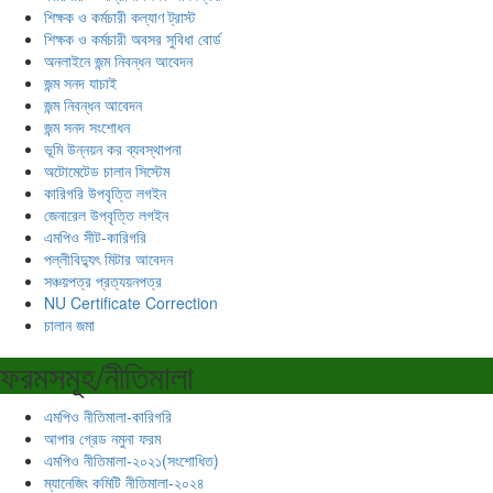
শিক্ষক ও কর্মচারী কল্যাণ ট্রাস্ট
শিক্ষক ও কর্মচারী অবসর সুবিধা বোর্ড
অনলাইনে জন্ম নিবন্ধন আবেদন
জন্ম সনদ যাচাই
জন্ম নিবন্ধন আবেদন
জন্ম সনদ সংশোধন
ভূমি উন্নয়ন কর ব্যবস্থাপনা
অটোমেটেড চালান সিস্টেম
কারিগরি উপবৃত্তি লগইন
জেনারেল উপবৃত্তি লগইন
এমপিও সীট-কারিগরি
পল্লীবিদ্যুৎ মিটার আবেদন
সঞ্চয়পত্র প্রত্যয়নপত্র
NU Certificate Correction
চালান জমা
ফরমসমূহ/নীতিমালা
এমপিও নীতিমালা-কারিগরি
আপার গ্রেড নমুনা ফরম
এমপিও নীতিমালা-২০২১(সংশোধিত)
ম্যানেজিং কমিটি নীতিমালা-২০২৪