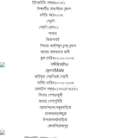
ইউআইডি নম্বর
৬০০৫১
শিক্ষার্থীর নাম
সৌরভ মন্ডল
ভর্তির বছর
২০১৬
শ্রেণি
শ্রেণি রোল
০১
শাখা
খ
বিভাগ
নাই
পিতার নাম
শিমুল চন্দ্র মন্ডল
মাতার নাম
অশ্চনা রানী
জন্ম তারিখ
০১-১২-২০০৫
ধর্ম
Hindhu
জেন্ডার
Male
ভর্তিকৃত শ্রেণি
৬ষ্ঠ শ্রেণী
ভর্তির তারিখ
১০-০১-২০১৬
মোবাইল নম্বর
০১৭৩২৪৭৪৫৪২
পিতার পেশা
চাকুরী
মাতার পেশা
গৃহিনী
গ্রাম/সড়ক
খেজুরবাড়িয়া
ডাকঘর
বড়মাছুয়া
উপজেলা
মঠবাড়িয়া
জেলা
পিরোজপুর
ইউআইডি নম্বর
৬০০৫১