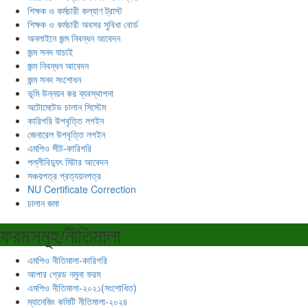
শিক্ষক ও কর্মচারী কল্যাণ ট্রাস্ট
শিক্ষক ও কর্মচারী অবসর সুবিধা বোর্ড
অনলাইনে জন্ম নিবন্ধন আবেদন
জন্ম সনদ যাচাই
জন্ম নিবন্ধন আবেদন
জন্ম সনদ সংশোধন
ভূমি উন্নয়ন কর ব্যবস্থাপনা
অটোমেটেড চালান সিস্টেম
কারিগরি উপবৃত্তি লগইন
জেনারেল উপবৃত্তি লগইন
এমপিও সীট-কারিগরি
পল্লীবিদ্যুৎ মিটার আবেদন
সঞ্চয়পত্র প্রত্যয়নপত্র
NU Certificate Correction
চালান জমা
ফরমসমূহ/নীতিমালা
এমপিও নীতিমালা-কারিগরি
আপার গ্রেড নমুনা ফরম
এমপিও নীতিমালা-২০২১(সংশোধিত)
ম্যানেজিং কমিটি নীতিমালা-২০২৪