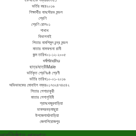
ভর্তির বছর
২০১৬
শিক্ষার্থীর নাম
সৌরভ মন্ডল
শ্রেণি
শ্রেণি রোল
০১
শাখা
খ
বিভাগ
নাই
পিতার নাম
শিমুল চন্দ্র মন্ডল
মাতার নাম
অশ্চনা রানী
জন্ম তারিখ
০১-১২-২০০৫
ধর্ম
Hindhu
ছাত্র/ছাত্রী
Male
ভর্তিকৃত শ্রেণি
৬ষ্ঠ শ্রেণী
ভর্তির তারিখ
১০-০১-২০১৬
অভিভাবকের মোবাইল নম্বর
০১৭৩২৪৭৪৫৪২
পিতার পেশা
চাকুরী
মাতার পেশা
গৃহিনী
গ্রাম
খেজুরবাড়িয়া
ডাকঘর
বড়মাছুয়া
উপজেলা
মঠবাড়িয়া
জেলা
পিরোজপুর
প্রতিষ্ঠান প্রধান