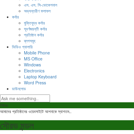
এস. এস. সি-ভোকেশনাল
অভ্যন্তরীণ ফলাফল
কর্নার
মুক্তিযুদ্ধ কর্নার
সূবর্ণজয়ন্তী কর্নার
প্রতিষ্ঠান কর্নার
ব্লগসমূহ
ভিডিও গ্যালারি
Mobile Phone
MS Office
Windows
Electronics
Laptop Keyboard
Word Press
ডাউনলোড
নিউজ:
আমাদের প্রতিষ্ঠানের ওয়েবসাইটে আপনাকে স্বাগতম..
সৌরভ মন্ডল