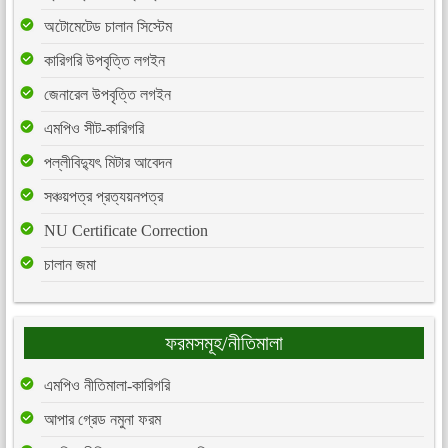
অটোমেটেড চালান সিস্টেম
কারিগরি উপবৃত্তি লগইন
জেনারেল উপবৃত্তি লগইন
এমপিও সীট-কারিগরি
পল্লীবিদ্যুৎ মিটার আবেদন
সঞ্চয়পত্র প্রত্যয়নপত্র
NU Certificate Correction
চালান জমা
ফরমসমূহ/নীতিমালা
এমপিও নীতিমালা-কারিগরি
আপার গ্রেড নমুনা ফরম