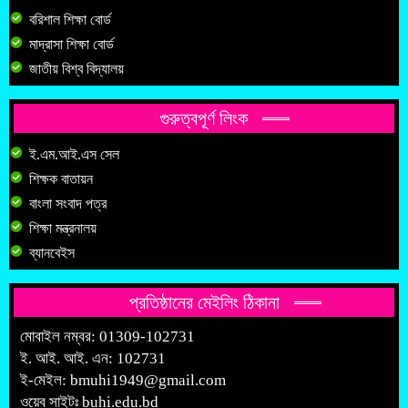
বরিশাল শিক্ষা বোর্ড
মাদ্রাসা শিক্ষা বোর্ড
জাতীয় বিশ্ব বিদ্যালয়
গুরুত্বপূর্ণ লিংক
ই.এম.আই.এস সেল
শিক্ষক বাতায়ন
বাংলা সংবাদ পত্র
শিক্ষা মন্ত্রনালয়
ব্যানবেইস
প্রতিষ্ঠানের মেইলিং ঠিকানা
মোবাইল নম্বর: 01309-102731
ই. আই. আই. এন: 102731
ই-মেইল:
bmuhi1949@gmail.com
ওয়েব সাইটঃ
buhi.edu.bd