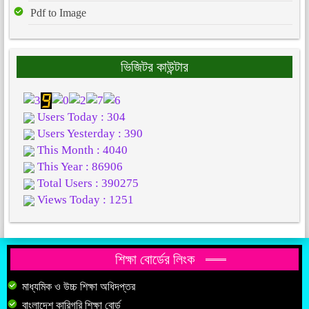
Pdf to Image
ভিজিটর কাউন্টার
Users Today : 304
Users Yesterday : 390
This Month : 4040
This Year : 86906
Total Users : 390275
Views Today : 1251
শিক্ষা বোর্ডের লিংক
মাধ্যমিক ও উচ্চ শিক্ষা অধিদপ্তর
বাংলাদেশ কারিগরি শিক্ষা বোর্ড