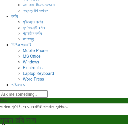
এস. এস. সি-ভোকেশনাল
অভ্যন্তরীণ ফলাফল
কর্নার
মুক্তিযুদ্ধ কর্নার
সূবর্ণজয়ন্তী কর্নার
প্রতিষ্ঠান কর্নার
ব্লগসমূহ
ভিডিও গ্যালারি
Mobile Phone
MS Office
Windows
Electronics
Laptop Keyboard
Word Press
ডাউনলোড
নিউজ:
আমাদের প্রতিষ্ঠানের ওয়েবসাইটে আপনাকে স্বাগতম..
সুজন রবি দাস