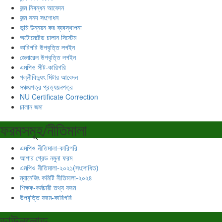
জন্ম নিবন্ধন আবেদন
জন্ম সনদ সংশোধন
ভূমি উন্নয়ন কর ব্যবস্থাপনা
অটোমেটেড চালান সিস্টেম
কারিগরি উপবৃত্তি লগইন
জেনারেল উপবৃত্তি লগইন
এমপিও সীট-কারিগরি
পল্লীবিদ্যুৎ মিটার আবেদন
সঞ্চয়পত্র প্রত্যয়নপত্র
NU Certificate Correction
চালান জমা
ফরমসমূহ/নীতিমালা
এমপিও নীতিমালা-কারিগরি
আপার গ্রেড নমুনা ফরম
এমপিও নীতিমালা-২০২১(সংশোধিত)
ম্যানেজিং কমিটি নীতিমালা-২০২৪
শিক্ষক-কর্মচারী তথ্য ফরম
উপবৃত্তি ফরম-কারিগরি
ডাউনলোড