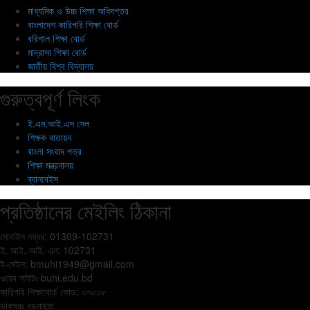
মাধ্যমিক ও উচ্চ শিক্ষা অধিদপ্তর
বাংলাদেশ কারিগরি শিক্ষা বোর্ড
বরিশাল শিক্ষা বোর্ড
মাদ্রাসা শিক্ষা বোর্ড
জাতীয় বিশ্ব বিদ্যালয়
গুরুত্বপূর্ণ লিংক
ই.এম.আই.এস সেল
শিক্ষক বাতায়ন
বাংলা সংবাদ পত্র
শিক্ষা মন্ত্রনালয়
ব্যানবেইস
প্রতিষ্ঠানের মেইলিং ঠিকানা
মোবাইল নম্বর: 01309-102731
ই. আই. আই. এন: 102731
ই-মেইল:
bmuhi1949@gmail.com
ওয়েব সাইটঃ
buhi.edu.bd
কারিগরি শিক্ষাবোর্ড কোড: ৩৭০০৮
ডাকঘরঃ বড়মাছুয়া