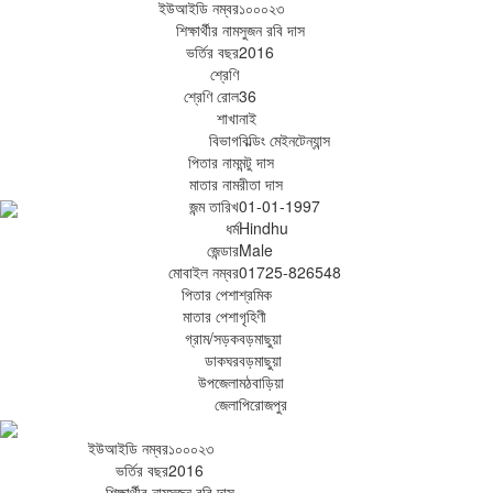
ইউআইডি নম্বর
১০০০২৩
শিক্ষার্থীর নাম
সুজন রবি দাস
ভর্তির বছর
2016
শ্রেণি
শ্রেণি রোল
36
শাখা
নাই
বিভাগ
বিল্ডিং মেইনটেন্যান্স
পিতার নাম
মন্টু দাস
মাতার নাম
রীতা দাস
জন্ম তারিখ
01-01-1997
ধর্ম
Hindhu
জেন্ডার
Male
মোবাইল নম্বর
01725-826548
পিতার পেশা
শ্রমিক
মাতার পেশা
গৃহিণী
গ্রাম/সড়ক
বড়মাছুয়া
ডাকঘর
বড়মাছুয়া
উপজেলা
মঠবাড়িয়া
জেলা
পিরোজপুর
ইউআইডি নম্বর
১০০০২৩
ভর্তির বছর
2016
শিক্ষার্থীর নাম
সুজন রবি দাস