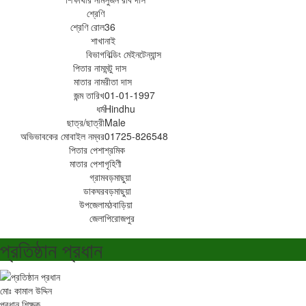
শ্রেণি
শ্রেণি রোল
36
শাখা
নাই
বিভাগ
বিল্ডিং মেইনটেন্যান্স
পিতার নাম
মন্টু দাস
মাতার নাম
রীতা দাস
জন্ম তারিখ
01-01-1997
ধর্ম
Hindhu
ছাত্র/ছাত্রী
Male
অভিভাবকের মোবাইল নম্বর
01725-826548
পিতার পেশা
শ্রমিক
মাতার পেশা
গৃহিণী
গ্রাম
বড়মাছুয়া
ডাকঘর
বড়মাছুয়া
উপজেলা
মঠবাড়িয়া
জেলা
পিরোজপুর
প্রতিষ্ঠান প্রধান
মোঃ কামাল উদ্দিন
প্রধান শিক্ষক