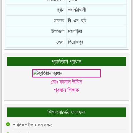
গ্রাম
পঃ মিঠাখালী
ডাকঘর
বি. এন. হাট
উপজেলা
মঠবাড়িয়া
জেলা
পিরোজপুর
প্রতিষ্ঠান প্রধান
মোঃ কামাল উদ্দিন
প্রধান শিক্ষক
শিক্ষাবোর্ডের ফলাফল
পাবলিক পরীক্ষার ফলাফল-১