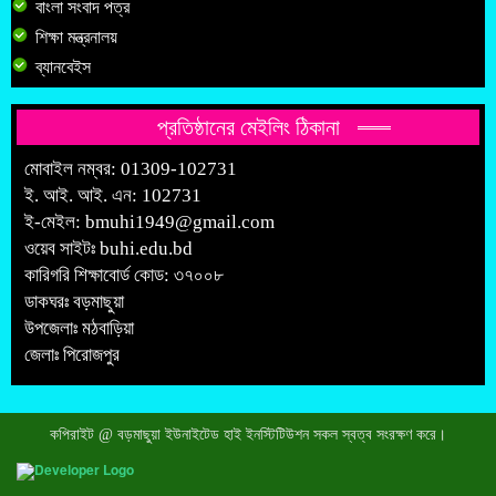
বাংলা সংবাদ পত্র
শিক্ষা মন্ত্রনালয়
ব্যানবেইস
প্রতিষ্ঠানের মেইলিং ঠিকানা
মোবাইল নম্বর: 01309-102731
ই. আই. আই. এন: 102731
ই-মেইল:
bmuhi1949@gmail.com
ওয়েব সাইটঃ
buhi.edu.bd
কারিগরি শিক্ষাবোর্ড কোড: ৩৭০০৮
ডাকঘরঃ বড়মাছুয়া
উপজেলাঃ মঠবাড়িয়া
জেলাঃ পিরোজপুর
কপিরাইট @ বড়মাছুয়া ইউনাইটেড হাই ইনস্টিটিউশন সকল স্বত্ব সংরক্ষণ করে।