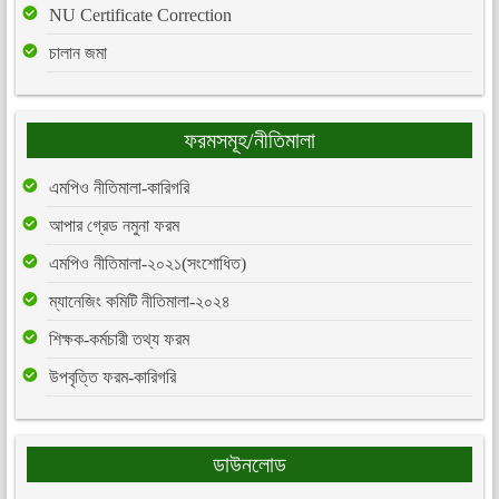
NU Certificate Correction
চালান জমা
ফরমসমূহ/নীতিমালা
এমপিও নীতিমালা-কারিগরি
আপার গ্রেড নমুনা ফরম
এমপিও নীতিমালা-২০২১(সংশোধিত)
ম্যানেজিং কমিটি নীতিমালা-২০২৪
শিক্ষক-কর্মচারী তথ্য ফরম
উপবৃত্তি ফরম-কারিগরি
ডাউনলোড