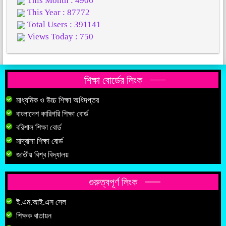
This Month : 4906
This Year : 87772
Total Users : 391141
Views Today : 750
শিক্ষা বোর্ডের লিংক
মাধ্যমিক ও উচ্চ শিক্ষা অধিদপ্তর
বাংলাদেশ কারিগরি শিক্ষা বোর্ড
বরিশাল শিক্ষা বোর্ড
মাদ্রাসা শিক্ষা বোর্ড
জাতীয় বিশ্ব বিদ্যালয়
গুরুত্বপূর্ণ লিংক
ই.এম.আই.এস সেল
শিক্ষক বাতায়ন