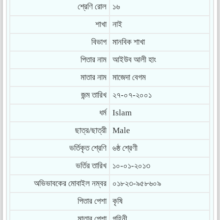
শ্রেণি রোল
১৬
শাখা
নাই
বিভাগ
মানবিক শাখা
পিতার নাম
আইউব আলী হাং
মাতার নাম
মাজেদা বেগম
জন্ম তারিখ
২৭-০৭-২০০১
ধর্ম
Islam
ছাত্র/ছাত্রী
Male
ভর্তিকৃত শ্রেণি
৬ষ্ঠ শ্রেণী
ভর্তির তারিখ
১০-০১-২০১৩
অভিভাবকের মোবাইল নম্বর
০১৮২৩-৯৫৮৬০৯
পিতার পেশা
কৃষি
মাতার পেশা
গৃহিনী