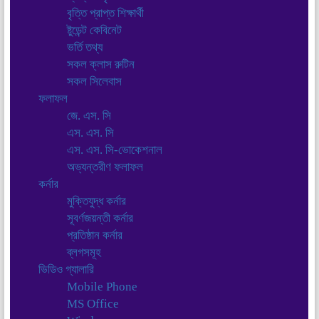
বৃত্তি প্রাপ্ত শিক্ষার্থী
ষ্টুডেন্ট কেবিনেট
ভর্তি তথ্য
সকল ক্লাস রুটিন
সকল সিলেবাস
ফলাফল
জে. এস. সি
এস. এস. সি
এস. এস. সি-ভোকেশনাল
অভ্যন্তরীণ ফলাফল
কর্নার
মুক্তিযুদ্ধ কর্নার
সূবর্ণজয়ন্তী কর্নার
প্রতিষ্ঠান কর্নার
ব্লগসমূহ
ভিডিও গ্যালারি
Mobile Phone
MS Office