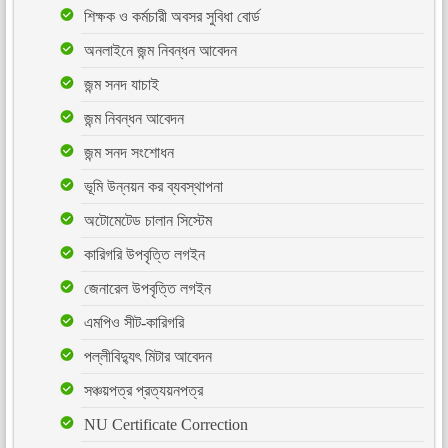
শিক্ষক ও কর্মচারী অবসর সুবিধা বোর্ড
অনলাইনে জন্ম নিবন্ধন আবেদন
জন্ম সনদ যাচাই
জন্ম নিবন্ধন আবেদন
জন্ম সনদ সংশোধন
ভূমি উন্নয়ন কর ব্যবস্থাপনা
অটোমেটেড চালান সিস্টেম
কারিগরি উপবৃত্তি লগইন
জেনারেল উপবৃত্তি লগইন
এমপিও সীট-কারিগরি
পল্লীবিদ্যুৎ মিটার আবেদন
সঞ্চয়পত্র প্রত্যয়নপত্র
NU Certificate Correction