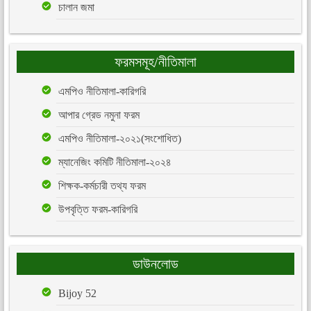
চালান জমা
ফরমসমূহ/নীতিমালা
এমপিও নীতিমালা-কারিগরি
আপার গ্রেড নমুনা ফরম
এমপিও নীতিমালা-২০২১(সংশোধিত)
ম্যানেজিং কমিটি নীতিমালা-২০২৪
শিক্ষক-কর্মচারী তথ্য ফরম
উপবৃত্তি ফরম-কারিগরি
ডাউনলোড
Bijoy 52