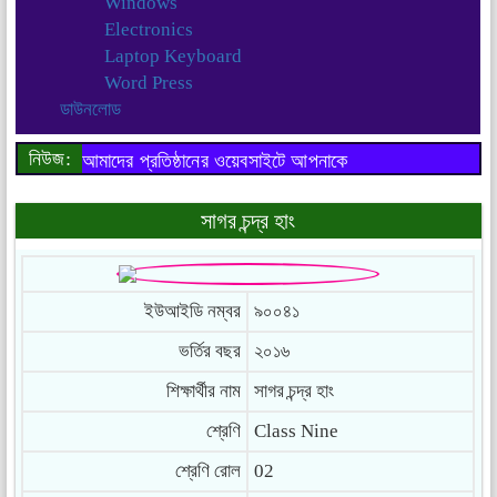
Windows
Electronics
Laptop Keyboard
Word Press
ডাউনলোড
নিউজ:
আমাদের প্রতিষ্ঠানের ওয়েবসাইটে আপনাকে
স্বাগতম..
সাগর চন্দ্র হাং
ইউআইডি নম্বর
৯০০৪১
ভর্তির বছর
২০১৬
শিক্ষার্থীর নাম
সাগর চন্দ্র হাং
শ্রেণি
Class Nine
শ্রেণি রোল
02