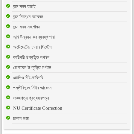
জন্ম সনদ যাচাই
জন্ম নিবন্ধন আবেদন
জন্ম সনদ সংশোধন
ভূমি উন্নয়ন কর ব্যবস্থাপনা
অটোমেটেড চালান সিস্টেম
কারিগরি উপবৃত্তি লগইন
জেনারেল উপবৃত্তি লগইন
এমপিও সীট-কারিগরি
পল্লীবিদ্যুৎ মিটার আবেদন
সঞ্চয়পত্র প্রত্যয়নপত্র
NU Certificate Correction
চালান জমা