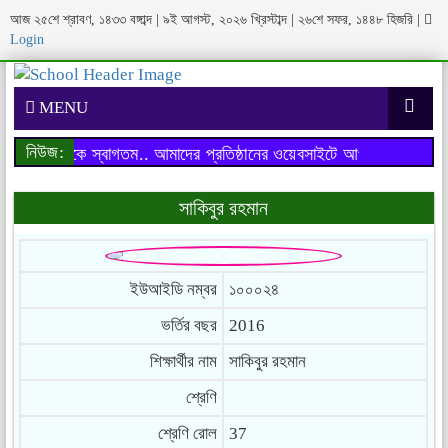
আজ ২৫শে শ্রাবণ, ১৪৩৩ বঙ্গাব্দ | ৯ই আগস্ট, ২০২৬ খ্রিস্টাব্দ | ২৬শে সফর, ১৪৪৮ হিজরি
|
Login
MENU
নিউজ:
াইটে আপনাকে স্বাগতম..
আমাদের প্রতিষ্ঠানের ওয়েবসাইটে আপনাকে স্বাগতম..
সাকিবুর রহমান
ইউআইডি নম্বর
১০০০২৪
ভর্তির বছর
2016
শিক্ষার্থীর নাম
সাকিবুর রহমান
শ্রেণি
শ্রেণি রোল
37