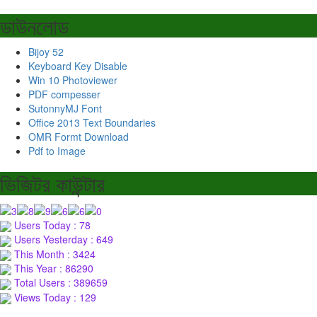
ডাউনলোড
Bijoy 52
Keyboard Key Disable
Win 10 Photoviewer
PDF compesser
SutonnyMJ Font
Office 2013 Text Boundaries
OMR Formt Download
Pdf to Image
ভিজিটর কাউন্টার
Users Today : 78
Users Yesterday : 649
This Month : 3424
This Year : 86290
Total Users : 389659
Views Today : 129