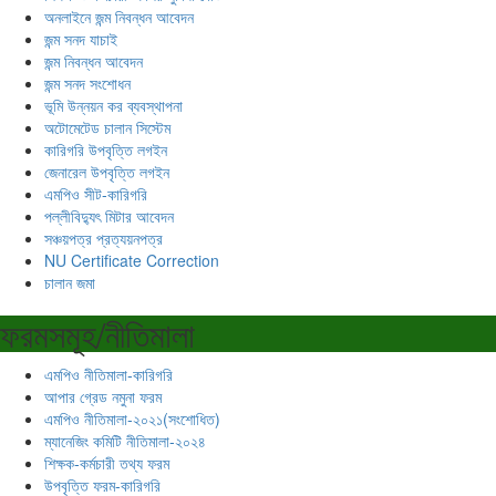
অনলাইনে জন্ম নিবন্ধন আবেদন
জন্ম সনদ যাচাই
জন্ম নিবন্ধন আবেদন
জন্ম সনদ সংশোধন
ভূমি উন্নয়ন কর ব্যবস্থাপনা
অটোমেটেড চালান সিস্টেম
কারিগরি উপবৃত্তি লগইন
জেনারেল উপবৃত্তি লগইন
এমপিও সীট-কারিগরি
পল্লীবিদ্যুৎ মিটার আবেদন
সঞ্চয়পত্র প্রত্যয়নপত্র
NU Certificate Correction
চালান জমা
ফরমসমূহ/নীতিমালা
এমপিও নীতিমালা-কারিগরি
আপার গ্রেড নমুনা ফরম
এমপিও নীতিমালা-২০২১(সংশোধিত)
ম্যানেজিং কমিটি নীতিমালা-২০২৪
শিক্ষক-কর্মচারী তথ্য ফরম
উপবৃত্তি ফরম-কারিগরি