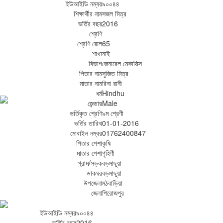
ইউআইডি নম্বর
৯০০৪৪
শিক্ষার্থীর নাম
সজল মিত্র
ভর্তির বছর
2016
শ্রেণি
শ্রেণি রোল
65
শাখা
নাই
বিভাগ
জেনারেল মেকানিক্স
পিতার নাম
সুজিত মিত্র
মাতার নাম
রিনা রানী
ধর্ম
Hindhu
জেন্ডার
Male
ভর্তিকৃত শ্রেণি
৯ম শ্রেণী
ভর্তির তারিখ
01-01-2016
মোবাইল নম্বর
01762400847
পিতার পেশা
কৃষি
মাতার পেশা
গৃহিণী
গ্রাম/সড়ক
বড়মাছুয়া
ডাকঘর
বড়মাছুয়া
উপজেলা
মঠবাড়িয়া
জেলা
পিরোজপুর
ইউআইডি নম্বর
৯০০৪৪
ভর্তির বছর
2016