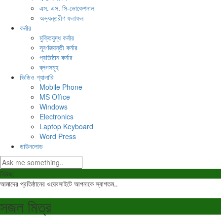
এস. এস. সি-ভোকেশনাল
অভ্যন্তরীণ ফলাফল
কর্নার
মুক্তিযুদ্ধ কর্নার
সূবর্ণজয়ন্তী কর্নার
প্রতিষ্ঠান কর্নার
ব্লগসমূহ
ভিডিও গ্যালারি
Mobile Phone
MS Office
Windows
Electronics
Laptop Keyboard
Word Press
ডাউনলোড
নিউজ:
আমাদের প্রতিষ্ঠানের ওয়েবসাইটে আপনাকে স্বাগতম..
সজল মিত্র