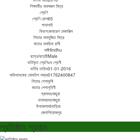
শিক্ষার্থীর নাম
সজল মিত্র
শ্রেণি
শ্রেণি রোল
65
শাখা
নাই
বিভাগ
জেনারেল মেকানিক্স
পিতার নাম
সুজিত মিত্র
মাতার নাম
রিনা রানী
ধর্ম
Hindhu
ছাত্র/ছাত্রী
Male
ভর্তিকৃত শ্রেণি
৯ম শ্রেণী
ভর্তির তারিখ
01-01-2016
অভিভাবকের মোবাইল নম্বর
01762400847
পিতার পেশা
কৃষি
মাতার পেশা
গৃহিণী
গ্রাম
বড়মাছুয়া
ডাকঘর
বড়মাছুয়া
উপজেলা
মঠবাড়িয়া
জেলা
পিরোজপুর
প্রতিষ্ঠান প্রধান