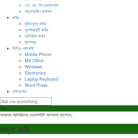
এস. এস. সি-ভোকেশনাল
অভ্যন্তরীণ ফলাফল
কর্নার
মুক্তিযুদ্ধ কর্নার
সূবর্ণজয়ন্তী কর্নার
প্রতিষ্ঠান কর্নার
ব্লগসমূহ
ভিডিও গ্যালারি
Mobile Phone
MS Office
Windows
Electronics
Laptop Keyboard
Word Press
ডাউনলোড
নিউজ:
আমাদের প্রতিষ্ঠানের ওয়েবসাইটে আপনাকে স্বাগতম..
শুভ্রা রানী