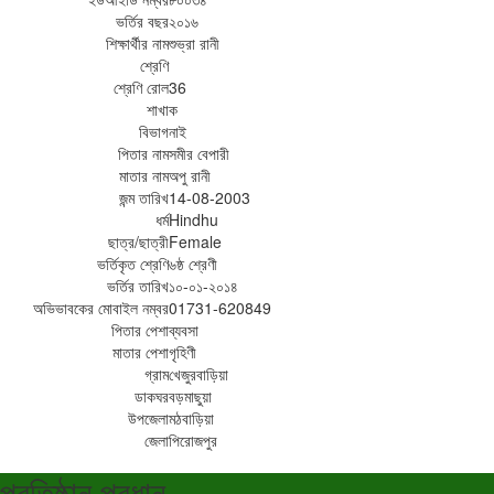
ভর্তির বছর
২০১৬
শিক্ষার্থীর নাম
শুভ্রা রানী
শ্রেণি
শ্রেণি রোল
36
শাখা
ক
বিভাগ
নাই
পিতার নাম
সমীর বেপারী
মাতার নাম
অপু রানী
জন্ম তারিখ
14-08-2003
ধর্ম
Hindhu
ছাত্র/ছাত্রী
Female
ভর্তিকৃত শ্রেণি
৬ষ্ঠ শ্রেণী
ভর্তির তারিখ
১০-০১-২০১৪
অভিভাবকের মোবাইল নম্বর
01731-620849
পিতার পেশা
ব্যবসা
মাতার পেশা
গৃহিণী
গ্রাম
খেজুরবাড়িয়া
ডাকঘর
বড়মাছুয়া
উপজেলা
মঠবাড়িয়া
জেলা
পিরোজপুর
প্রতিষ্ঠান প্রধান