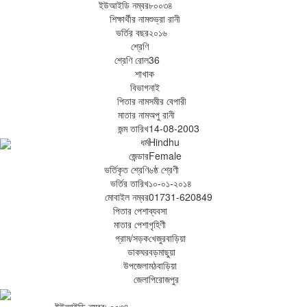
ইউআইডি নম্বর
৮০০৩৪
শিক্ষার্থীর নাম
শুভ্রা রানী
ভর্তির বছর
২০১৬
শ্রেণি
শ্রেণি রোল
36
শাখা
ক
বিভাগ
নাই
পিতার নাম
সমীর বেপারী
মাতার নাম
অপু রানী
জন্ম তারিখ
14-08-2003
ধর্ম
Hindhu
জেন্ডার
Female
ভর্তিকৃত শ্রেণি
৬ষ্ঠ শ্রেণী
ভর্তির তারিখ
১০-০১-২০১৪
মোবাইল নম্বর
01731-620849
পিতার পেশা
ব্যবসা
মাতার পেশা
গৃহিণী
গ্রাম/সড়ক
খেজুরবাড়িয়া
ডাকঘর
বড়মাছুয়া
উপজেলা
মঠবাড়িয়া
জেলা
পিরোজপুর
ইউআইডি নম্বর
৮০০৩৪