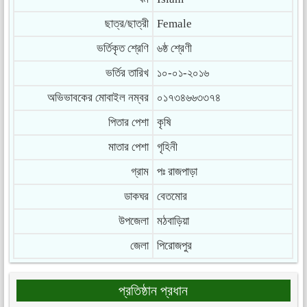
ছাত্র/ছাত্রী
Female
ভর্তিকৃত শ্রেণি
৬ষ্ঠ শ্রেণী
ভর্তির তারিখ
১০-০১-২০১৬
অভিভাবকের মোবাইল নম্বর
০১৭৩৪৬৬৩৩৭৪
পিতার পেশা
কৃষি
মাতার পেশা
গৃহিনী
গ্রাম
পঃ রাজপাড়া
ডাকঘর
বেতমোর
উপজেলা
মঠবাড়িয়া
জেলা
পিরোজপুর
প্রতিষ্ঠান প্রধান