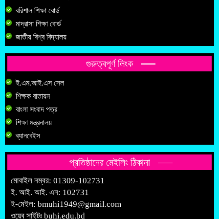
বরিশাল শিক্ষা বোর্ড
মাদ্রাসা শিক্ষা বোর্ড
জাতীয় বিশ্ব বিদ্যালয়
গুরুত্বপূর্ণ লিংক
ই.এম.আই.এস সেল
শিক্ষক বাতায়ন
বাংলা সংবাদ পত্র
শিক্ষা মন্ত্রনালয়
ব্যানবেইস
প্রতিষ্ঠানের মেইলিং ঠিকানা
মোবাইল নম্বর: 01309-102731
ই. আই. আই. এন: 102731
ই-মেইল:
bmuhi1949@gmail.com
ওয়েব সাইটঃ
buhi.edu.bd