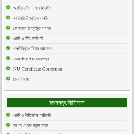
অটোমেটেড চালান সিস্টেম
কারিগরি উপবৃত্তি লগইন
জেনারেল উপবৃত্তি লগইন
এমপিও সীট-কারিগরি
পল্লীবিদ্যুৎ মিটার আবেদন
সঞ্চয়পত্র প্রত্যয়নপত্র
NU Certificate Correction
চালান জমা
ফরমসমূহ/নীতিমালা
এমপিও নীতিমালা-কারিগরি
আপার গ্রেড নমুনা ফরম