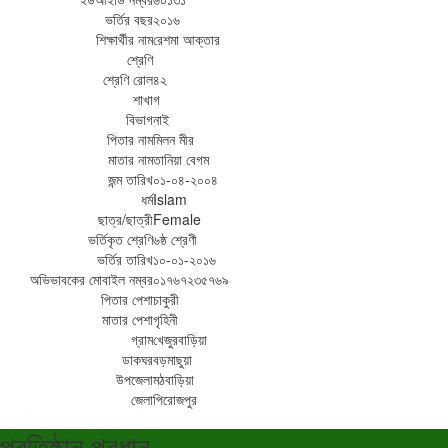
ভর্তির বছর
২০১৬
শিক্ষার্থীর নাম
রেশমা আক্তার
শ্রেণি
শ্রেণি রোল
৪২
শাখা
গ
বিভাগ
নাই
পিতার নাম
মিলন মীর
মাতার নাম
তানিয়া বেগম
জন্ম তারিখ
০১-০৪-২০০৪
ধর্ম
Islam
ছাত্র/ছাত্রী
Female
ভর্তিকৃত শ্রেণি
৬ষ্ঠ শ্রেণী
ভর্তির তারিখ
১০-০১-২০১৬
অভিভাবকের মোবাইল নম্বর
০১৭৬৭২৩৫৭৬৯
পিতার পেশা
চাকুরী
মাতার পেশা
গৃহিনী
গ্রাম
খেজুরবাড়িয়া
ডাকঘর
বড়মাছুয়া
উপজেলা
মঠবাড়িয়া
জেলা
পিরোজপুর
প্রতিষ্ঠান প্রধান