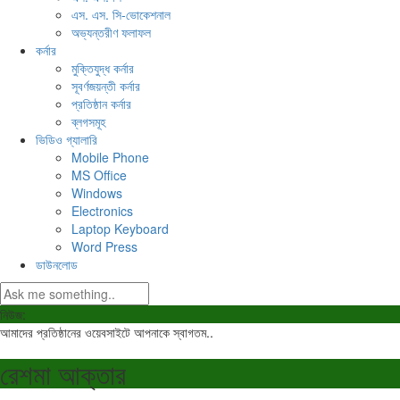
এস. এস. সি-ভোকেশনাল
অভ্যন্তরীণ ফলাফল
কর্নার
মুক্তিযুদ্ধ কর্নার
সূবর্ণজয়ন্তী কর্নার
প্রতিষ্ঠান কর্নার
ব্লগসমূহ
ভিডিও গ্যালারি
Mobile Phone
MS Office
Windows
Electronics
Laptop Keyboard
Word Press
ডাউনলোড
নিউজ:
আমাদের প্রতিষ্ঠানের ওয়েবসাইটে আপনাকে স্বাগতম..
রেশমা আক্তার