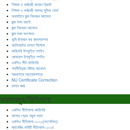
শিক্ষক ও কর্মচারী কল্যাণ ট্রাস্ট
শিক্ষক ও কর্মচারী অবসর সুবিধা বোর্ড
অনলাইনে জন্ম নিবন্ধন আবেদন
জন্ম সনদ যাচাই
জন্ম নিবন্ধন আবেদন
জন্ম সনদ সংশোধন
ভূমি উন্নয়ন কর ব্যবস্থাপনা
অটোমেটেড চালান সিস্টেম
কারিগরি উপবৃত্তি লগইন
জেনারেল উপবৃত্তি লগইন
এমপিও সীট-কারিগরি
পল্লীবিদ্যুৎ মিটার আবেদন
সঞ্চয়পত্র প্রত্যয়নপত্র
NU Certificate Correction
চালান জমা
ফরমসমূহ/নীতিমালা
এমপিও নীতিমালা-কারিগরি
আপার গ্রেড নমুনা ফরম
এমপিও নীতিমালা-২০২১(সংশোধিত)
ম্যানেজিং কমিটি নীতিমালা-২০২৪