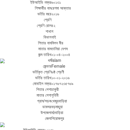
ইউআইডি নম্বর
৬০১৩১
শিক্ষার্থীর নাম
রেশমা আক্তার
ভর্তির বছর
২০১৬
শ্রেণি
শ্রেণি রোল
৪২
শাখা
গ
বিভাগ
নাই
পিতার নাম
মিলন মীর
মাতার নাম
তানিয়া বেগম
জন্ম তারিখ
০১-০৪-২০০৪
ধর্ম
Islam
জেন্ডার
Female
ভর্তিকৃত শ্রেণি
৬ষ্ঠ শ্রেণী
ভর্তির তারিখ
১০-০১-২০১৬
মোবাইল নম্বর
০১৭৬৭২৩৫৭৬৯
পিতার পেশা
চাকুরী
মাতার পেশা
গৃহিনী
গ্রাম/সড়ক
খেজুরবাড়িয়া
ডাকঘর
বড়মাছুয়া
উপজেলা
মঠবাড়িয়া
জেলা
পিরোজপুর
ইউআইডি নম্বর
৬০১৩১