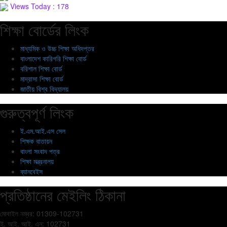
Views Today : 178
শিক্ষা বোর্ডের লিংক
মাধ্যমিক ও উচ্চ শিক্ষা অধিদপ্তর
বাংলাদেশ কারিগরি শিক্ষা বোর্ড
বরিশাল শিক্ষা বোর্ড
মাদ্রাসা শিক্ষা বোর্ড
জাতীয় বিশ্ব বিদ্যালয়
গুরুত্বপূর্ণ লিংক
ই.এম.আই.এস সেল
শিক্ষক বাতায়ন
বাংলা সংবাদ পত্র
শিক্ষা মন্ত্রনালয়
ব্যানবেইস
প্রতিষ্ঠানের মেইলিং ঠিকানা
মোবাইল নম্বর: 01309-102731
ই. আই. আই. এন: 102731