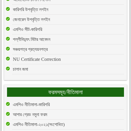
কারিগরি উপবৃত্তি লগইন
জেনারেল উপবৃত্তি লগইন
এমপিও সীট-কারিগরি
পল্লীবিদ্যুৎ মিটার আবেদন
সঞ্চয়পত্র প্রত্যয়নপত্র
NU Certificate Correction
চালান জমা
ফরমসমূহ/নীতিমালা
এমপিও নীতিমালা-কারিগরি
আপার গ্রেড নমুনা ফরম
এমপিও নীতিমালা-২০২১(সংশোধিত)