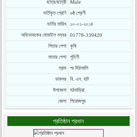
ছাত্র/ছাত্রী
Male
ভর্তিকৃত শ্রেণি
৬ষ্ঠ শ্রেণী
ভর্তির তারিখ
১০-০১-২০১৪
অভিভাবকের মোবাইল নম্বর
01778-339420
পিতার পেশা
কৃষি
মাতার পেশা
গৃহিণী
গ্রাম
পঃ মিঠাখালি
ডাকঘর
বি. এন. হাট
উপজেলা
মঠবাড়িয়া
জেলা
পিরোজপুর
প্রতিষ্ঠান প্রধান