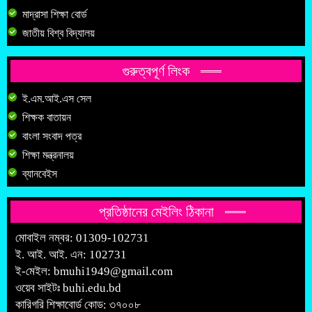
মাদ্রাসা শিক্ষা বোর্ড
জাতীয় বিশ্ব বিদ্যালয়
গুরুত্বপূর্ণ লিংক
ই.এম.আই.এস সেল
শিক্ষক বাতায়ন
বাংলা সংবাদ পত্র
শিক্ষা মন্ত্রনালয়
ব্যানবেইস
প্রতিষ্ঠানের মেইলিং ঠিকানা
মোবাইল নম্বর: 01309-102731
ই. আই. আই. এন: 102731
ই-মেইল:
bmuhi1949@gmail.com
ওয়েব সাইটঃ
buhi.edu.bd
কারিগরি শিক্ষাবোর্ড কোড: ৩৭০০৮