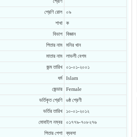
শ্রেণি
শ্রেণি রোল
০৯
শাখা
ক
বিভাগ
বিজ্ঞান
পিতার নাম
মনির খান
মাতার নাম
লাভলী বেগম
জন্ম তারিখ
০১-০১-২০০১
ধর্ম
Islam
জেন্ডার
Female
ভর্তিকৃত শ্রেণি
৬ষ্ঠ শ্রেণী
ভর্তির তারিখ
১০-০১-২০১২
মোবাইল নম্বর
০১৭৭৯-৭০৮২৭৬
পিতার পেশা
ব্যবসা