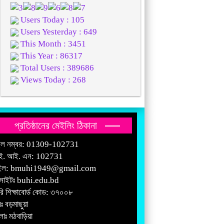
Users Today : 105
Users Yesterday : 649
This Month : 3451
This Year : 86317
Total Users : 389686
Views Today : 268
প্রতিষ্ঠানের মেইলিং ঠিকানা
ইল নম্বর: 01309-102731
ই. আই. এন: 102731
ইল:
bmuhi1949@gmail.com
সাইটঃ
buhi.edu.bd
রি শিক্ষাবোর্ড কোড: ৩৭০০৮
ঃ বড়মাছুয়া
াঃ মঠবাড়িয়া