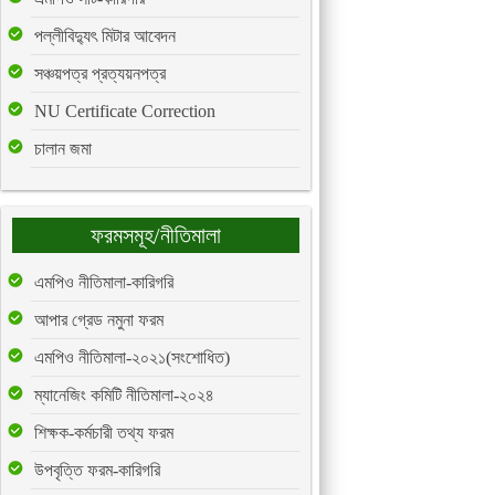
পল্লীবিদ্যুৎ মিটার আবেদন
সঞ্চয়পত্র প্রত্যয়নপত্র
NU Certificate Correction
চালান জমা
ফরমসমূহ/নীতিমালা
এমপিও নীতিমালা-কারিগরি
আপার গ্রেড নমুনা ফরম
এমপিও নীতিমালা-২০২১(সংশোধিত)
ম্যানেজিং কমিটি নীতিমালা-২০২৪
শিক্ষক-কর্মচারী তথ্য ফরম
উপবৃত্তি ফরম-কারিগরি