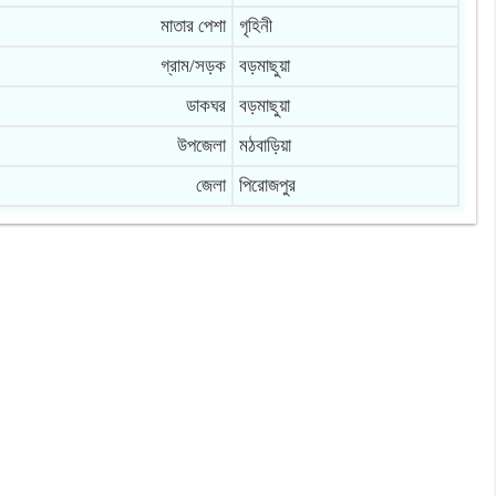
মাতার পেশা
গৃহিনী
গ্রাম/সড়ক
বড়মাছুয়া
ডাকঘর
বড়মাছুয়া
উপজেলা
মঠবাড়িয়া
জেলা
পিরোজপুর