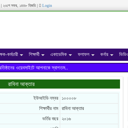
ব্দ | ২৩শে সফর, ১৪৪৮ হিজরি
|
Login
ক্ষক-কর্মচারী
শিক্ষার্থী
একাডেমিক
ফলাফল
কর্নার
ভিডিও
্ঠানের ওয়েবসাইটে আপনাকে স্বাগতম..
রাবিনা আক্তার
ইউআইডি নম্বর
১০০০০৮
শিক্ষার্থীর নাম
রাবিনা আক্তার
ভর্তির বছর
২০১৬