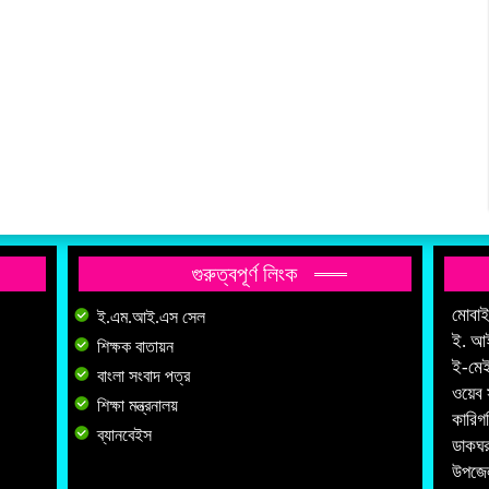
গুরুত্বপূর্ণ লিংক
মোবা
ই.এম.আই.এস সেল
ই. আ
শিক্ষক বাতায়ন
ই-মে
বাংলা সংবাদ পত্র
ওয়েব 
শিক্ষা মন্ত্রনালয়
কারিগ
ব্যানবেইস
ডাকঘর
উপজেল