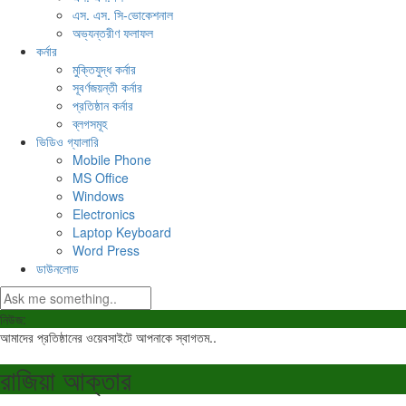
এস. এস. সি-ভোকেশনাল
অভ্যন্তরীণ ফলাফল
কর্নার
মুক্তিযুদ্ধ কর্নার
সূবর্ণজয়ন্তী কর্নার
প্রতিষ্ঠান কর্নার
ব্লগসমূহ
ভিডিও গ্যালারি
Mobile Phone
MS Office
Windows
Electronics
Laptop Keyboard
Word Press
ডাউনলোড
নিউজ:
আমাদের প্রতিষ্ঠানের ওয়েবসাইটে আপনাকে স্বাগতম..
রাজিয়া আক্তার