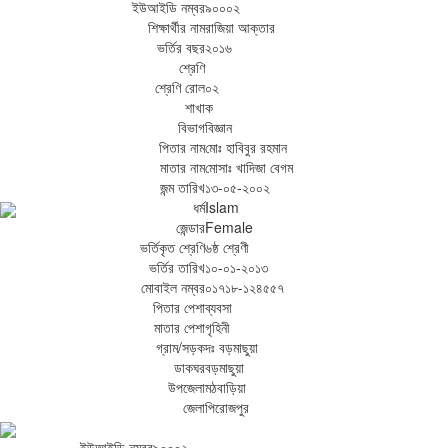
ইউআইডি নম্বর
৯০০০২
শিক্ষার্থীর নাম
রাজিয়া আক্তার
ভর্তির বছর
২০১৬
শ্রেণি
শ্রেণি রোল
০২
শাখা
ক
বিভাগ
বিজ্ঞান
পিতার নাম
মোঃ হাবিবুর রহমান
মাতার নাম
মোসাঃ খাদিজা বেগম
জন্ম তারিখ
১৩-০৫-২০০২
ধর্ম
Islam
জেন্ডার
Female
ভর্তিকৃত শ্রেণি
৬ষ্ঠ শ্রেণী
ভর্তির তারিখ
১০-০১-২০১৩
মোবাইল নম্বর
০১৭১৮-১২৪৫৫৭
পিতার পেশা
ব্যবসা
মাতার পেশা
গৃহিনী
গ্রাম/সড়ক
দঃ বড়মাছুয়া
ডাকঘর
বড়মাছুয়া
উপজেলা
মঠবাড়িয়া
জেলা
পিরোজপুর
ইউআইডি নম্বর
৯০০০২