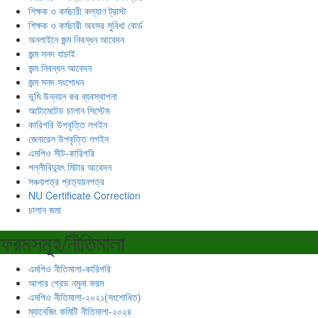
শিক্ষক ও কর্মচারী কল্যাণ ট্রাস্ট
শিক্ষক ও কর্মচারী অবসর সুবিধা বোর্ড
অনলাইনে জন্ম নিবন্ধন আবেদন
জন্ম সনদ যাচাই
জন্ম নিবন্ধন আবেদন
জন্ম সনদ সংশোধন
ভূমি উন্নয়ন কর ব্যবস্থাপনা
অটোমেটেড চালান সিস্টেম
কারিগরি উপবৃত্তি লগইন
জেনারেল উপবৃত্তি লগইন
এমপিও সীট-কারিগরি
পল্লীবিদ্যুৎ মিটার আবেদন
সঞ্চয়পত্র প্রত্যয়নপত্র
NU Certificate Correction
চালান জমা
ফরমসমূহ/নীতিমালা
এমপিও নীতিমালা-কারিগরি
আপার গ্রেড নমুনা ফরম
এমপিও নীতিমালা-২০২১(সংশোধিত)
ম্যানেজিং কমিটি নীতিমালা-২০২৪