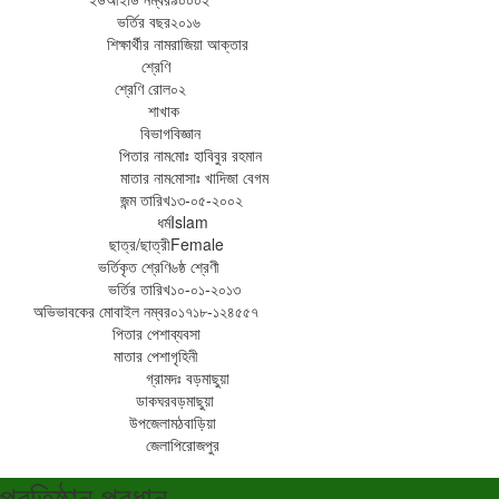
ভর্তির বছর
২০১৬
শিক্ষার্থীর নাম
রাজিয়া আক্তার
শ্রেণি
শ্রেণি রোল
০২
শাখা
ক
বিভাগ
বিজ্ঞান
পিতার নাম
মোঃ হাবিবুর রহমান
মাতার নাম
মোসাঃ খাদিজা বেগম
জন্ম তারিখ
১৩-০৫-২০০২
ধর্ম
Islam
ছাত্র/ছাত্রী
Female
ভর্তিকৃত শ্রেণি
৬ষ্ঠ শ্রেণী
ভর্তির তারিখ
১০-০১-২০১৩
অভিভাবকের মোবাইল নম্বর
০১৭১৮-১২৪৫৫৭
পিতার পেশা
ব্যবসা
মাতার পেশা
গৃহিনী
গ্রাম
দঃ বড়মাছুয়া
ডাকঘর
বড়মাছুয়া
উপজেলা
মঠবাড়িয়া
জেলা
পিরোজপুর
প্রতিষ্ঠান প্রধান