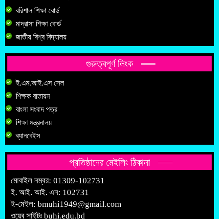
বরিশাল শিক্ষা বোর্ড
মাদ্রাসা শিক্ষা বোর্ড
জাতীয় বিশ্ব বিদ্যালয়
গুরুত্বপূর্ণ লিংক
ই.এম.আই.এস সেল
শিক্ষক বাতায়ন
বাংলা সংবাদ পত্র
শিক্ষা মন্ত্রনালয়
ব্যানবেইস
প্রতিষ্ঠানের মেইলিং ঠিকানা
মোবাইল নম্বর: 01309-102731
ই. আই. আই. এন: 102731
ই-মেইল:
bmuhi1949@gmail.com
ওয়েব সাইটঃ
buhi.edu.bd