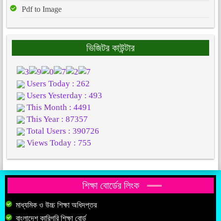
Pdf to Image
ভিজিটর কাউন্টার
Users Today : 262
Users Yesterday : 493
This Month : 4491
This Year : 87357
Total Users : 390726
Views Today : 755
শিক্ষা বোর্ডের লিংক
মাধ্যমিক ও উচ্চ শিক্ষা অধিদপ্তর
বাংলাদেশ কারিগরি শিক্ষা বোর্ড