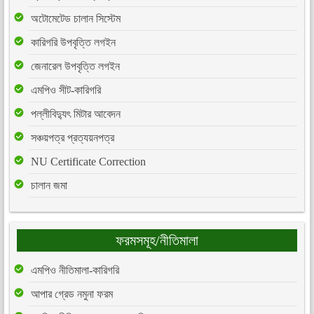
অটোমেটেড চালান সিস্টেম
কারিগরি উপবৃত্তি লগইন
জেনারেল উপবৃত্তি লগইন
এমপিও সীট-কারিগরি
পল্লীবিদ্যুৎ মিটার আবেদন
সঞ্চয়পত্র প্রত্যয়নপত্র
NU Certificate Correction
চালান জমা
ফরমসমূহ/নীতিমালা
এমপিও নীতিমালা-কারিগরি
আপার গ্রেড নমুনা ফরম