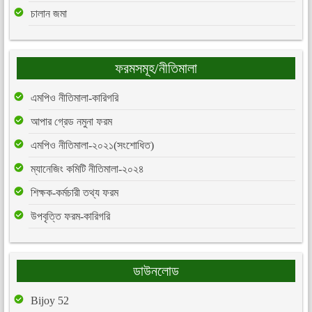
চালান জমা
ফরমসমূহ/নীতিমালা
এমপিও নীতিমালা-কারিগরি
আপার গ্রেড নমুনা ফরম
এমপিও নীতিমালা-২০২১(সংশোধিত)
ম্যানেজিং কমিটি নীতিমালা-২০২৪
শিক্ষক-কর্মচারী তথ্য ফরম
উপবৃত্তি ফরম-কারিগরি
ডাউনলোড
Bijoy 52