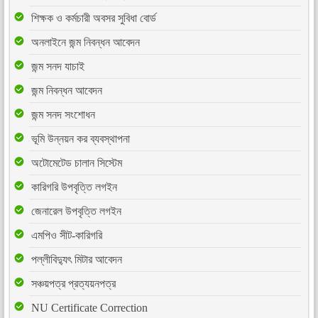
শিক্ষক ও কর্মচারী অবসর সুবিধা বোর্ড
অনলাইনে জন্ম নিবন্ধন আবেদন
জন্ম সনদ যাচাই
জন্ম নিবন্ধন আবেদন
জন্ম সনদ সংশোধন
ভূমি উন্নয়ন কর ব্যবস্থাপনা
অটোমেটেড চালান সিস্টেম
কারিগরি উপবৃত্তি লগইন
জেনারেল উপবৃত্তি লগইন
এমপিও সীট-কারিগরি
পল্লীবিদ্যুৎ মিটার আবেদন
সঞ্চয়পত্র প্রত্যয়নপত্র
NU Certificate Correction