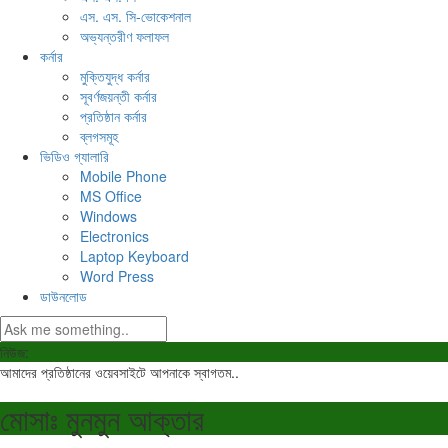
এস. এস. সি-ভোকেশনাল
অভ্যন্তরীণ ফলাফল
কর্নার
মুক্তিযুদ্ধ কর্নার
সূবর্ণজয়ন্তী কর্নার
প্রতিষ্ঠান কর্নার
ব্লগসমূহ
ভিডিও গ্যালারি
Mobile Phone
MS Office
Windows
Electronics
Laptop Keyboard
Word Press
ডাউনলোড
নিউজ:
আমাদের প্রতিষ্ঠানের ওয়েবসাইটে আপনাকে স্বাগতম..
মোসাঃ মুনমুন আক্তার