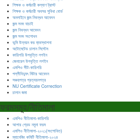
শিক্ষক ও কর্মচারী কল্যাণ ট্রাস্ট
শিক্ষক ও কর্মচারী অবসর সুবিধা বোর্ড
অনলাইনে জন্ম নিবন্ধন আবেদন
জন্ম সনদ যাচাই
জন্ম নিবন্ধন আবেদন
জন্ম সনদ সংশোধন
ভূমি উন্নয়ন কর ব্যবস্থাপনা
অটোমেটেড চালান সিস্টেম
কারিগরি উপবৃত্তি লগইন
জেনারেল উপবৃত্তি লগইন
এমপিও সীট-কারিগরি
পল্লীবিদ্যুৎ মিটার আবেদন
সঞ্চয়পত্র প্রত্যয়নপত্র
NU Certificate Correction
চালান জমা
ফরমসমূহ/নীতিমালা
এমপিও নীতিমালা-কারিগরি
আপার গ্রেড নমুনা ফরম
এমপিও নীতিমালা-২০২১(সংশোধিত)
ম্যানেজিং কমিটি নীতিমালা-২০২৪