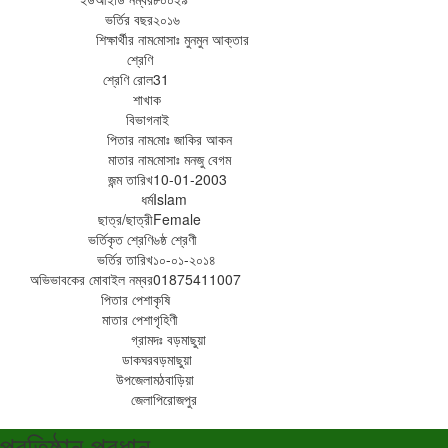
ভর্তির বছর
২০১৬
শিক্ষার্থীর নাম
মোসাঃ মুনমুন আক্তার
শ্রেণি
শ্রেণি রোল
31
শাখা
ক
বিভাগ
নাই
পিতার নাম
মোঃ জাকির আকন
মাতার নাম
মোসাঃ মনজু বেগম
জন্ম তারিখ
10-01-2003
ধর্ম
Islam
ছাত্র/ছাত্রী
Female
ভর্তিকৃত শ্রেণি
৬ষ্ঠ শ্রেণী
ভর্তির তারিখ
১০-০১-২০১৪
অভিভাবকের মোবাইল নম্বর
01875411007
পিতার পেশা
কৃষি
মাতার পেশা
গৃহিণী
গ্রাম
দঃ বড়মাছুয়া
ডাকঘর
বড়মাছুয়া
উপজেলা
মঠবাড়িয়া
জেলা
পিরোজপুর
প্রতিষ্ঠান প্রধান