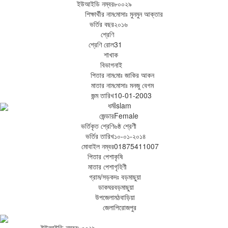
ইউআইডি নম্বর
৮০০২৯
শিক্ষার্থীর নাম
মোসাঃ মুনমুন আক্তার
ভর্তির বছর
২০১৬
শ্রেণি
শ্রেণি রোল
31
শাখা
ক
বিভাগ
নাই
পিতার নাম
মোঃ জাকির আকন
মাতার নাম
মোসাঃ মনজু বেগম
জন্ম তারিখ
10-01-2003
ধর্ম
Islam
জেন্ডার
Female
ভর্তিকৃত শ্রেণি
৬ষ্ঠ শ্রেণী
ভর্তির তারিখ
১০-০১-২০১৪
মোবাইল নম্বর
01875411007
পিতার পেশা
কৃষি
মাতার পেশা
গৃহিণী
গ্রাম/সড়ক
দঃ বড়মাছুয়া
ডাকঘর
বড়মাছুয়া
উপজেলা
মঠবাড়িয়া
জেলা
পিরোজপুর
ইউআইডি নম্বর
৮০০২৯