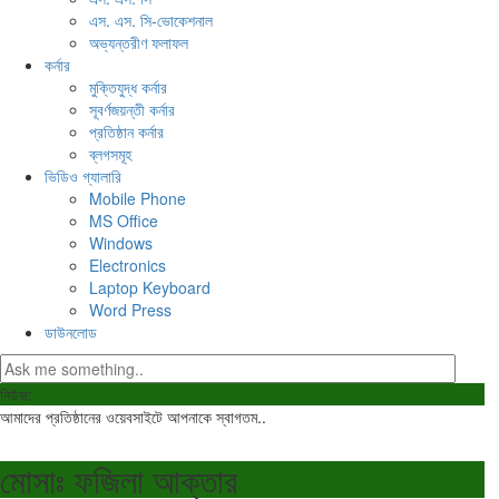
এস. এস. সি-ভোকেশনাল
অভ্যন্তরীণ ফলাফল
কর্নার
মুক্তিযুদ্ধ কর্নার
সূবর্ণজয়ন্তী কর্নার
প্রতিষ্ঠান কর্নার
ব্লগসমূহ
ভিডিও গ্যালারি
Mobile Phone
MS Office
Windows
Electronics
Laptop Keyboard
Word Press
ডাউনলোড
নিউজ:
আমাদের প্রতিষ্ঠানের ওয়েবসাইটে আপনাকে স্বাগতম..
মোসাঃ ফজিলা আক্তার