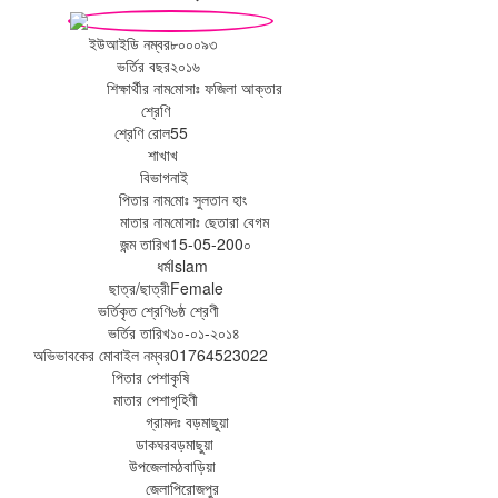
ইউআইডি নম্বর
৮০০০৯৩
ভর্তির বছর
২০১৬
শিক্ষার্থীর নাম
মোসাঃ ফজিলা আক্তার
শ্রেণি
শ্রেণি রোল
55
শাখা
খ
বিভাগ
নাই
পিতার নাম
মোঃ সুলতান হাং
মাতার নাম
মোসাঃ ছেতারা বেগম
জন্ম তারিখ
15-05-200০
ধর্ম
Islam
ছাত্র/ছাত্রী
Female
ভর্তিকৃত শ্রেণি
৬ষ্ঠ শ্রেণী
ভর্তির তারিখ
১০-০১-২০১৪
অভিভাবকের মোবাইল নম্বর
01764523022
পিতার পেশা
কৃষি
মাতার পেশা
গৃহিণী
গ্রাম
দঃ বড়মাছুয়া
ডাকঘর
বড়মাছুয়া
উপজেলা
মঠবাড়িয়া
জেলা
পিরোজপুর