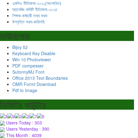
এমপিও নীতিমালা-২০২১(সংশোধিত)
ম্যানেজিং কমিটি নীতিমালা-২০২৪
শিক্ষক-কর্মচারী তথ্য ফরম
উপবৃত্তি ফরম-কারিগরি
ডাউনলোড
Bijoy 52
Keyboard Key Disable
Win 10 Photoviewer
PDF compesser
SutonnyMJ Font
Office 2013 Text Boundaries
OMR Formt Download
Pdf to Image
ভিজিটর কাউন্টার
Users Today : 303
Users Yesterday : 390
This Month : 4039