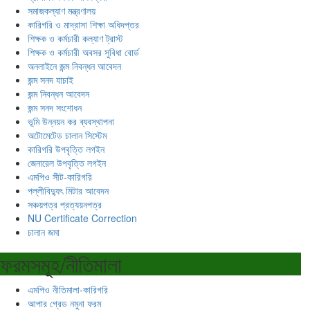
সমাজকল্যাণ মন্ত্রণালয়
কারিগরি ও মাদ্রাসা শিক্ষা অধিদপ্তর
শিক্ষক ও কর্মচারী কল্যাণ ট্রাস্ট
শিক্ষক ও কর্মচারী অবসর সুবিধা বোর্ড
অনলাইনে জন্ম নিবন্ধন আবেদন
জন্ম সনদ যাচাই
জন্ম নিবন্ধন আবেদন
জন্ম সনদ সংশোধন
ভূমি উন্নয়ন কর ব্যবস্থাপনা
অটোমেটেড চালান সিস্টেম
কারিগরি উপবৃত্তি লগইন
জেনারেল উপবৃত্তি লগইন
এমপিও সীট-কারিগরি
পল্লীবিদ্যুৎ মিটার আবেদন
সঞ্চয়পত্র প্রত্যয়নপত্র
NU Certificate Correction
চালান জমা
ফরমসমূহ/নীতিমালা
এমপিও নীতিমালা-কারিগরি
আপার গ্রেড নমুনা ফরম