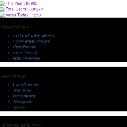
This Year : 86905
Total Users : 390274
Views Today : 1250
শিক্ষা বোর্ডের লিংক
মাধ্যমিক ও উচ্চ শিক্ষা অধিদপ্তর
বাংলাদেশ কারিগরি শিক্ষা বোর্ড
বরিশাল শিক্ষা বোর্ড
মাদ্রাসা শিক্ষা বোর্ড
জাতীয় বিশ্ব বিদ্যালয়
গুরুত্বপূর্ণ লিংক
ই.এম.আই.এস সেল
শিক্ষক বাতায়ন
বাংলা সংবাদ পত্র
শিক্ষা মন্ত্রনালয়
ব্যানবেইস
প্রতিষ্ঠানের মেইলিং ঠিকানা