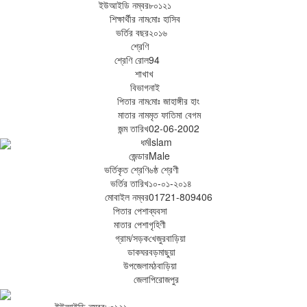
ইউআইডি নম্বর
৮০১২১
শিক্ষার্থীর নাম
মোঃ হাসিব
ভর্তির বছর
২০১৬
শ্রেণি
শ্রেণি রোল
94
শাখা
খ
বিভাগ
নাই
পিতার নাম
মোঃ জাহাঙ্গীর হাং
মাতার নাম
মৃত ফাতিমা বেগম
জন্ম তারিখ
02-06-2002
ধর্ম
Islam
জেন্ডার
Male
ভর্তিকৃত শ্রেণি
৬ষ্ঠ শ্রেণী
ভর্তির তারিখ
১০-০১-২০১৪
মোবাইল নম্বর
01721-809406
পিতার পেশা
ব্যবসা
মাতার পেশা
গৃহিণী
গ্রাম/সড়ক
খেজুরবাড়িয়া
ডাকঘর
বড়মাছুয়া
উপজেলা
মঠবাড়িয়া
জেলা
পিরোজপুর
ইউআইডি নম্বর
৮০১২১