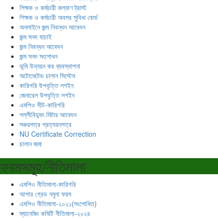
শিক্ষক ও কর্মচারী কল্যাণ ট্রাস্ট
শিক্ষক ও কর্মচারী অবসর সুবিধা বোর্ড
অনলাইনে জন্ম নিবন্ধন আবেদন
জন্ম সনদ যাচাই
জন্ম নিবন্ধন আবেদন
জন্ম সনদ সংশোধন
ভূমি উন্নয়ন কর ব্যবস্থাপনা
অটোমেটেড চালান সিস্টেম
কারিগরি উপবৃত্তি লগইন
জেনারেল উপবৃত্তি লগইন
এমপিও সীট-কারিগরি
পল্লীবিদ্যুৎ মিটার আবেদন
সঞ্চয়পত্র প্রত্যয়নপত্র
NU Certificate Correction
চালান জমা
ফরমসমূহ/নীতিমালা
এমপিও নীতিমালা-কারিগরি
আপার গ্রেড নমুনা ফরম
এমপিও নীতিমালা-২০২১(সংশোধিত)
ম্যানেজিং কমিটি নীতিমালা-২০২৪