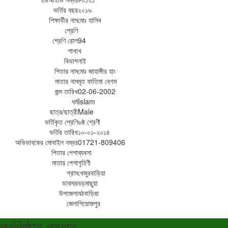
ভর্তির বছর
২০১৬
শিক্ষার্থীর নাম
মোঃ হাসিব
শ্রেণি
শ্রেণি রোল
94
শাখা
খ
বিভাগ
নাই
পিতার নাম
মোঃ জাহাঙ্গীর হাং
মাতার নাম
মৃত ফাতিমা বেগম
জন্ম তারিখ
02-06-2002
ধর্ম
Islam
ছাত্র/ছাত্রী
Male
ভর্তিকৃত শ্রেণি
৬ষ্ঠ শ্রেণী
ভর্তির তারিখ
১০-০১-২০১৪
অভিভাবকের মোবাইল নম্বর
01721-809406
পিতার পেশা
ব্যবসা
মাতার পেশা
গৃহিণী
গ্রাম
খেজুরবাড়িয়া
ডাকঘর
বড়মাছুয়া
উপজেলা
মঠবাড়িয়া
জেলা
পিরোজপুর
প্রতিষ্ঠান প্রধান