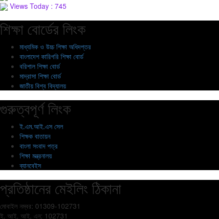
Views Today : 745
শিক্ষা বোর্ডের লিংক
মাধ্যমিক ও উচ্চ শিক্ষা অধিদপ্তর
বাংলাদেশ কারিগরি শিক্ষা বোর্ড
বরিশাল শিক্ষা বোর্ড
মাদ্রাসা শিক্ষা বোর্ড
জাতীয় বিশ্ব বিদ্যালয়
গুরুত্বপূর্ণ লিংক
ই.এম.আই.এস সেল
শিক্ষক বাতায়ন
বাংলা সংবাদ পত্র
শিক্ষা মন্ত্রনালয়
ব্যানবেইস
প্রতিষ্ঠানের মেইলিং ঠিকানা
মোবাইল নম্বর: 01309-102731
ই. আই. আই. এন: 102731