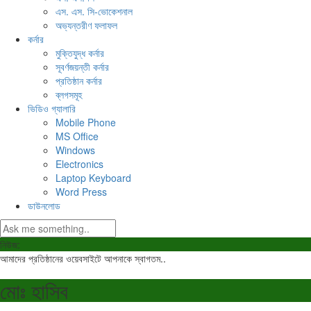
এস. এস. সি-ভোকেশনাল
অভ্যন্তরীণ ফলাফল
কর্নার
মুক্তিযুদ্ধ কর্নার
সূবর্ণজয়ন্তী কর্নার
প্রতিষ্ঠান কর্নার
ব্লগসমূহ
ভিডিও গ্যালারি
Mobile Phone
MS Office
Windows
Electronics
Laptop Keyboard
Word Press
ডাউনলোড
নিউজ:
আমাদের প্রতিষ্ঠানের ওয়েবসাইটে আপনাকে স্বাগতম..
মোঃ হাসিব