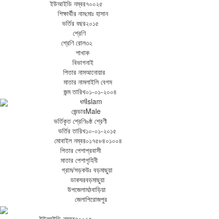
ইউআইডি নম্বর
৭০০২৫
শিক্ষার্থীর নাম
মোঃ হাসান
ভর্তির বছর
২০১৫
শ্রেণি
শ্রেণি রোল
৩২
শাখা
ক
বিভাগ
নাই
পিতার নাম
আনোয়ার
মাতার নাম
লাইলি বেগম
জন্ম তারিখ
০১-০১-২০০৪
ধর্ম
Islam
জেন্ডার
Male
ভর্তিকৃত শ্রেণি
৬ষ্ঠ শ্রেণী
ভর্তির তারিখ
১০-০১-২০১৫
মোবাইল নম্বর
০১৭৫৮৪০১০০৪
পিতার পেশা
প্রবাসী
মাতার পেশা
গৃহিনী
গ্রাম/সড়ক
উঃ বড়মাছুয়া
ডাকঘর
বড়মাছুয়া
উপজেলা
মঠবাড়িয়া
জেলা
পিরোজপুর
ইউআইডি নম্বর
৭০০২৫