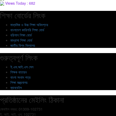
Views Today : 682
শিক্ষা বোর্ডের লিংক
মাধ্যমিক ও উচ্চ শিক্ষা অধিদপ্তর
বাংলাদেশ কারিগরি শিক্ষা বোর্ড
বরিশাল শিক্ষা বোর্ড
মাদ্রাসা শিক্ষা বোর্ড
জাতীয় বিশ্ব বিদ্যালয়
গুরুত্বপূর্ণ লিংক
ই.এম.আই.এস সেল
শিক্ষক বাতায়ন
বাংলা সংবাদ পত্র
শিক্ষা মন্ত্রনালয়
ব্যানবেইস
প্রতিষ্ঠানের মেইলিং ঠিকানা
মোবাইল নম্বর: 01309-102731
ই. আই. আই. এন: 102731