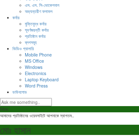
এস. এস. সি-ভোকেশনাল
অভ্যন্তরীণ ফলাফল
কর্নার
মুক্তিযুদ্ধ কর্নার
সূবর্ণজয়ন্তী কর্নার
প্রতিষ্ঠান কর্নার
ব্লগসমূহ
ভিডিও গ্যালারি
Mobile Phone
MS Office
Windows
Electronics
Laptop Keyboard
Word Press
ডাউনলোড
নিউজ:
আমাদের প্রতিষ্ঠানের ওয়েবসাইটে আপনাকে স্বাগতম..
মোঃ হাসান