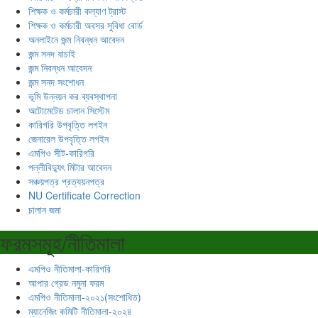
শিক্ষক ও কর্মচারী কল্যাণ ট্রাস্ট
শিক্ষক ও কর্মচারী অবসর সুবিধা বোর্ড
অনলাইনে জন্ম নিবন্ধন আবেদন
জন্ম সনদ যাচাই
জন্ম নিবন্ধন আবেদন
জন্ম সনদ সংশোধন
ভূমি উন্নয়ন কর ব্যবস্থাপনা
অটোমেটেড চালান সিস্টেম
কারিগরি উপবৃত্তি লগইন
জেনারেল উপবৃত্তি লগইন
এমপিও সীট-কারিগরি
পল্লীবিদ্যুৎ মিটার আবেদন
সঞ্চয়পত্র প্রত্যয়নপত্র
NU Certificate Correction
চালান জমা
ফরমসমূহ/নীতিমালা
এমপিও নীতিমালা-কারিগরি
আপার গ্রেড নমুনা ফরম
এমপিও নীতিমালা-২০২১(সংশোধিত)
ম্যানেজিং কমিটি নীতিমালা-২০২৪