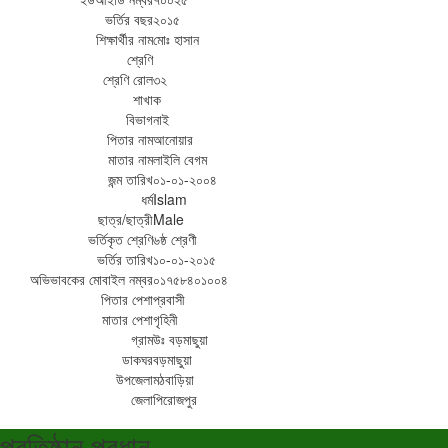
ভর্তির বছর
২০১৫
শিক্ষার্থীর নাম
মোঃ হাসান
শ্রেণি
শ্রেণি রোল
৩২
শাখা
ক
বিভাগ
নাই
পিতার নাম
আনোয়ার
মাতার নাম
লাইলি বেগম
জন্ম তারিখ
০১-০১-২০০৪
ধর্ম
Islam
ছাত্র/ছাত্রী
Male
ভর্তিকৃত শ্রেণি
৬ষ্ঠ শ্রেণী
ভর্তির তারিখ
১০-০১-২০১৫
অভিভাবকের মোবাইল নম্বর
০১৭৫৮৪০১০০৪
পিতার পেশা
প্রবাসী
মাতার পেশা
গৃহিনী
গ্রাম
উঃ বড়মাছুয়া
ডাকঘর
বড়মাছুয়া
উপজেলা
মঠবাড়িয়া
জেলা
পিরোজপুর
প্রতিষ্ঠান প্রধান