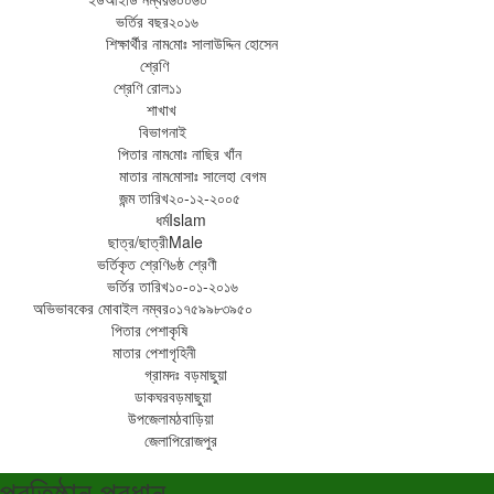
ভর্তির বছর
২০১৬
শিক্ষার্থীর নাম
মোঃ সালাউদ্দিন হোসেন
শ্রেণি
শ্রেণি রোল
১১
শাখা
খ
বিভাগ
নাই
পিতার নাম
মোঃ নাছির খাঁন
মাতার নাম
মোসাঃ সালেহা বেগম
জন্ম তারিখ
২০-১২-২০০৫
ধর্ম
Islam
ছাত্র/ছাত্রী
Male
ভর্তিকৃত শ্রেণি
৬ষ্ঠ শ্রেণী
ভর্তির তারিখ
১০-০১-২০১৬
অভিভাবকের মোবাইল নম্বর
০১৭৫৯৯৮৩৯৫০
পিতার পেশা
কৃষি
মাতার পেশা
গৃহিনী
গ্রাম
দঃ বড়মাছুয়া
ডাকঘর
বড়মাছুয়া
উপজেলা
মঠবাড়িয়া
জেলা
পিরোজপুর
প্রতিষ্ঠান প্রধান