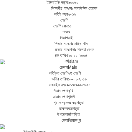
ইউআইডি নম্বর
৬০০৬০
শিক্ষার্থীর নাম
মোঃ সালাউদ্দিন হোসেন
ভর্তির বছর
২০১৬
শ্রেণি
শ্রেণি রোল
১১
শাখা
খ
বিভাগ
নাই
পিতার নাম
মোঃ নাছির খাঁন
মাতার নাম
মোসাঃ সালেহা বেগম
জন্ম তারিখ
২০-১২-২০০৫
ধর্ম
Islam
জেন্ডার
Male
ভর্তিকৃত শ্রেণি
৬ষ্ঠ শ্রেণী
ভর্তির তারিখ
১০-০১-২০১৬
মোবাইল নম্বর
০১৭৫৯৯৮৩৯৫০
পিতার পেশা
কৃষি
মাতার পেশা
গৃহিনী
গ্রাম/সড়ক
দঃ বড়মাছুয়া
ডাকঘর
বড়মাছুয়া
উপজেলা
মঠবাড়িয়া
জেলা
পিরোজপুর
ইউআইডি নম্বর
৬০০৬০