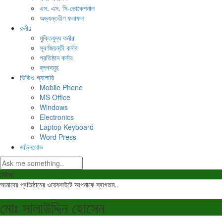
এস. এস. সি-ভোকেশনাল
অভ্যন্তরীণ ফলাফল
কর্নার
মুক্তিযুদ্ধ কর্নার
সূবর্ণজয়ন্তী কর্নার
প্রতিষ্ঠান কর্নার
ব্লগসমূহ
ভিডিও গ্যালারি
Mobile Phone
MS Office
Windows
Electronics
Laptop Keyboard
Word Press
ডাউনলোড
নিউজ:
আমাদের প্রতিষ্ঠানের ওয়েবসাইটে আপনাকে স্বাগতম..
মোঃ সালাউদ্দিন হোসেন