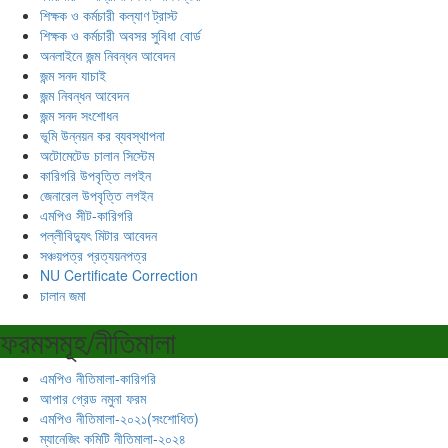
শিক্ষক ও কর্মচারী কল্যাণ ট্রাস্ট
শিক্ষক ও কর্মচারী অবসর সুবিধা বোর্ড
অনলাইনে জন্ম নিবন্ধন আবেদন
জন্ম সনদ যাচাই
জন্ম নিবন্ধন আবেদন
জন্ম সনদ সংশোধন
ভূমি উন্নয়ন কর ব্যবস্থাপনা
অটোমেটেড চালান সিস্টেম
কারিগরি উপবৃত্তি লগইন
জেনারেল উপবৃত্তি লগইন
এমপিও সীট-কারিগরি
পল্লীবিদ্যুৎ মিটার আবেদন
সঞ্চয়পত্র প্রত্যয়নপত্র
NU Certificate Correction
চালান জমা
ফরমসমূহ/নীতিমালা
এমপিও নীতিমালা-কারিগরি
আপার গ্রেড নমুনা ফরম
এমপিও নীতিমালা-২০২১(সংশোধিত)
ম্যানেজিং কমিটি নীতিমালা-২০২৪