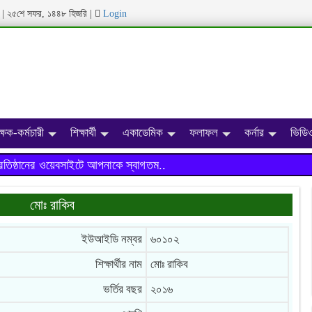
ব্দ | ২৫শে সফর, ১৪৪৮ হিজরি
|
Login
ক্ষক-কর্মচারী
শিক্ষার্থী
একাডেমিক
ফলাফল
কর্নার
ভিডিও
ঠানের ওয়েবসাইটে আপনাকে স্বাগতম..
মোঃ রাকিব
ইউআইডি নম্বর
৬০১০২
শিক্ষার্থীর নাম
মোঃ রাকিব
ভর্তির বছর
২০১৬