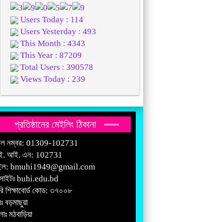
Users Today : 114
Users Yesterday : 493
This Month : 4343
This Year : 87209
Total Users : 390578
Views Today : 239
প্রতিষ্ঠানের মেইলিং ঠিকানা
ইল নম্বর: 01309-102731
ই. আই. এন: 102731
ইল:
bmuhi1949@gmail.com
সাইটঃ
buhi.edu.bd
রি শিক্ষাবোর্ড কোড: ৩৭০০৮
ঃ বড়মাছুয়া
াঃ মঠবাড়িয়া