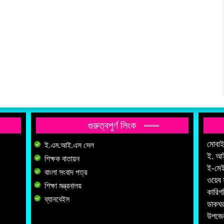
গুরুত্বপূর্ণ লিংক
মোবা
ই.এম.আই.এস সেল
ই. আ
শিক্ষক বাতায়ন
ই-মে
বাংলা সংবাদ পত্র
ওয়েব 
শিক্ষা মন্ত্রনালয়
কারিগ
ব্যানবেইস
ডাকঘর
উপজেল