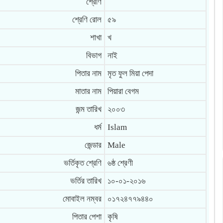
শ্রেণি
শ্রেণি রোল
৫৯
শাখা
খ
বিভাগ
নাই
পিতার নাম
মৃত ফুল মিয়া পেদা
মাতার নাম
পিয়ারা বেগম
জন্ম তারিখ
২০০৩
ধর্ম
Islam
জেন্ডার
Male
ভর্তিকৃত শ্রেণি
৬ষ্ঠ শ্রেণী
ভর্তির তারিখ
১০-০১-২০১৬
মোবাইল নম্বর
০১৭২৪৭৭৯৪৪০
পিতার পেশা
কৃষি