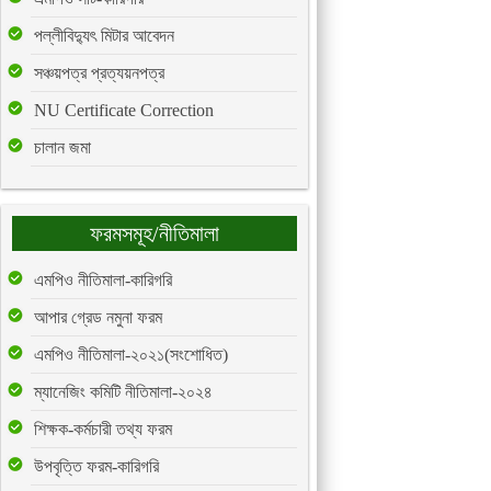
পল্লীবিদ্যুৎ মিটার আবেদন
সঞ্চয়পত্র প্রত্যয়নপত্র
NU Certificate Correction
চালান জমা
ফরমসমূহ/নীতিমালা
এমপিও নীতিমালা-কারিগরি
আপার গ্রেড নমুনা ফরম
এমপিও নীতিমালা-২০২১(সংশোধিত)
ম্যানেজিং কমিটি নীতিমালা-২০২৪
শিক্ষক-কর্মচারী তথ্য ফরম
উপবৃত্তি ফরম-কারিগরি