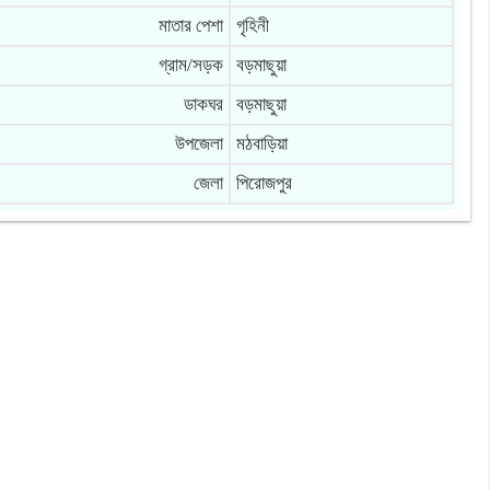
মাতার পেশা
গৃহিনী
গ্রাম/সড়ক
বড়মাছুয়া
ডাকঘর
বড়মাছুয়া
উপজেলা
মঠবাড়িয়া
জেলা
পিরোজপুর