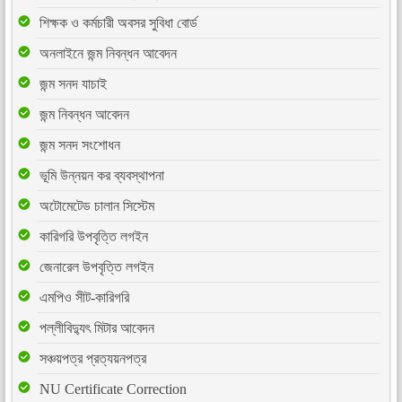
শিক্ষক ও কর্মচারী অবসর সুবিধা বোর্ড
অনলাইনে জন্ম নিবন্ধন আবেদন
জন্ম সনদ যাচাই
জন্ম নিবন্ধন আবেদন
জন্ম সনদ সংশোধন
ভূমি উন্নয়ন কর ব্যবস্থাপনা
অটোমেটেড চালান সিস্টেম
কারিগরি উপবৃত্তি লগইন
জেনারেল উপবৃত্তি লগইন
এমপিও সীট-কারিগরি
পল্লীবিদ্যুৎ মিটার আবেদন
সঞ্চয়পত্র প্রত্যয়নপত্র
NU Certificate Correction