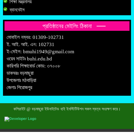
শিক্ষা মন্ত্রনালয়
ব্যানবেইস
প্রতিষ্ঠানের মেইলিং ঠিকানা
মোবাইল নম্বর: 01309-102731
ই. আই. আই. এন: 102731
ই-মেইল:
bmuhi1949@gmail.com
ওয়েব সাইটঃ
buhi.edu.bd
কারিগরি শিক্ষাবোর্ড কোড: ৩৭০০৮
ডাকঘরঃ বড়মাছুয়া
উপজেলাঃ মঠবাড়িয়া
জেলাঃ পিরোজপুর
কপিরাইট @ বড়মাছুয়া ইউনাইটেড হাই ইনস্টিটিউশন সকল স্বত্ব সংরক্ষণ করে।