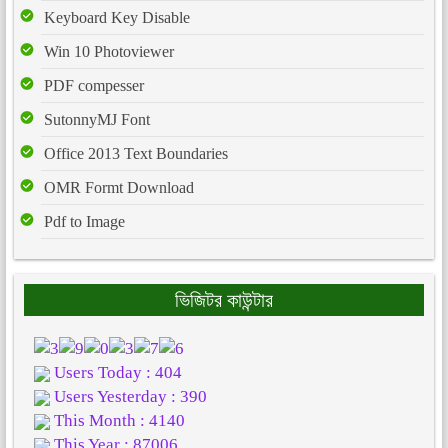
Keyboard Key Disable
Win 10 Photoviewer
PDF compesser
SutonnyMJ Font
Office 2013 Text Boundaries
OMR Formt Download
Pdf to Image
ভিজিটর কাউন্টার
Users Today : 404
Users Yesterday : 390
This Month : 4140
This Year : 87006