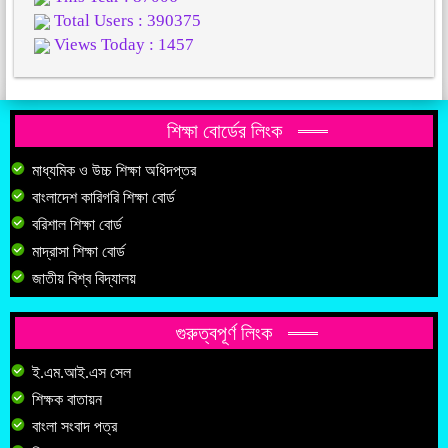
Total Users : 390375
Views Today : 1457
শিক্ষা বোর্ডের লিংক
মাধ্যমিক ও উচ্চ শিক্ষা অধিদপ্তর
বাংলাদেশ কারিগরি শিক্ষা বোর্ড
বরিশাল শিক্ষা বোর্ড
মাদ্রাসা শিক্ষা বোর্ড
জাতীয় বিশ্ব বিদ্যালয়
গুরুত্বপূর্ণ লিংক
ই.এম.আই.এস সেল
শিক্ষক বাতায়ন
বাংলা সংবাদ পত্র