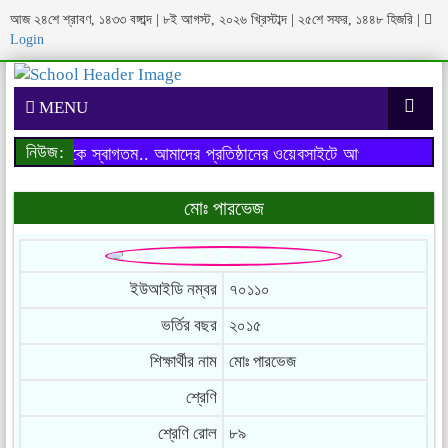
আজ ২৪শে শ্রাবণ, ১৪৩৩ বঙ্গাব্দ | ৮ই আগস্ট, ২০২৬ খ্রিস্টাব্দ | ২৫শে সফর, ১৪৪৮ হিজরি
|
Login
MENU
নিউজ:
াইটে আপনাকে স্বাগতম..
আমাদের প্রতিষ্ঠানের ওয়েবসাইটে আপনাকে স্বাগতম..
মোঃ পারভেজ
ইউআইডি নম্বর
৭০১১০
ভর্তির বছর
২০১৫
শিক্ষার্থীর নাম
মোঃ পারভেজ
শ্রেণি
শ্রেণি রোল
৮৯