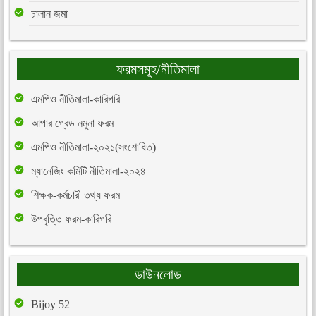
চালান জমা
ফরমসমূহ/নীতিমালা
এমপিও নীতিমালা-কারিগরি
আপার গ্রেড নমুনা ফরম
এমপিও নীতিমালা-২০২১(সংশোধিত)
ম্যানেজিং কমিটি নীতিমালা-২০২৪
শিক্ষক-কর্মচারী তথ্য ফরম
উপবৃত্তি ফরম-কারিগরি
ডাউনলোড
Bijoy 52