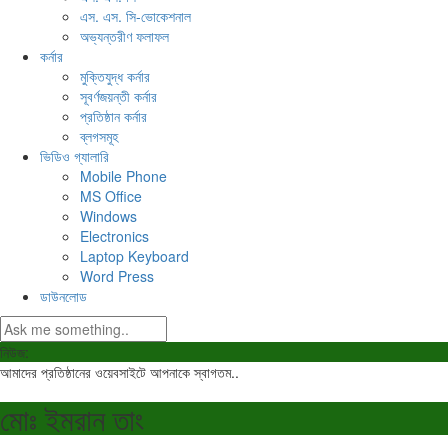
এস. এস. সি-ভোকেশনাল
অভ্যন্তরীণ ফলাফল
কর্নার
মুক্তিযুদ্ধ কর্নার
সূবর্ণজয়ন্তী কর্নার
প্রতিষ্ঠান কর্নার
ব্লগসমূহ
ভিডিও গ্যালারি
Mobile Phone
MS Office
Windows
Electronics
Laptop Keyboard
Word Press
ডাউনলোড
নিউজ:
আমাদের প্রতিষ্ঠানের ওয়েবসাইটে আপনাকে স্বাগতম..
মোঃ ইমরান তাং