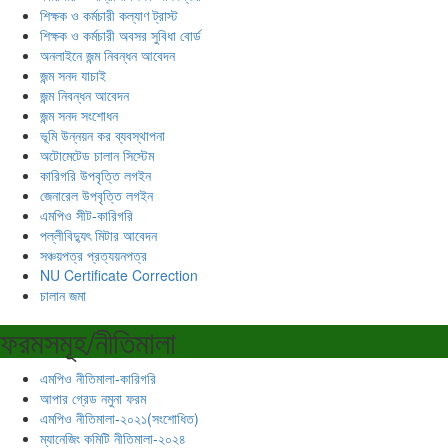
শিক্ষক ও কর্মচারী কল্যাণ ট্রাস্ট
শিক্ষক ও কর্মচারী অবসর সুবিধা বোর্ড
অনলাইনে জন্ম নিবন্ধন আবেদন
জন্ম সনদ যাচাই
জন্ম নিবন্ধন আবেদন
জন্ম সনদ সংশোধন
ভূমি উন্নয়ন কর ব্যবস্থাপনা
অটোমেটেড চালান সিস্টেম
কারিগরি উপবৃত্তি লগইন
জেনারেল উপবৃত্তি লগইন
এমপিও সীট-কারিগরি
পল্লীবিদ্যুৎ মিটার আবেদন
সঞ্চয়পত্র প্রত্যয়নপত্র
NU Certificate Correction
চালান জমা
ফরমসমূহ/নীতিমালা
এমপিও নীতিমালা-কারিগরি
আপার গ্রেড নমুনা ফরম
এমপিও নীতিমালা-২০২১(সংশোধিত)
ম্যানেজিং কমিটি নীতিমালা-২০২৪