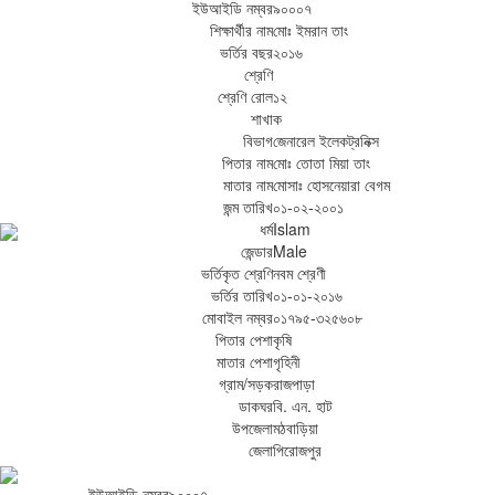
ইউআইডি নম্বর
৯০০০৭
শিক্ষার্থীর নাম
মোঃ ইমরান তাং
ভর্তির বছর
২০১৬
শ্রেণি
শ্রেণি রোল
১২
শাখা
ক
বিভাগ
জেনারেল ইলেকট্রনিক্স
পিতার নাম
মোঃ তোতা মিয়া তাং
মাতার নাম
মোসাঃ হোসনেয়ারা বেগম
জন্ম তারিখ
০১-০২-২০০১
ধর্ম
Islam
জেন্ডার
Male
ভর্তিকৃত শ্রেণি
নবম শ্রেণী
ভর্তির তারিখ
০১-০১-২০১৬
মোবাইল নম্বর
০১৭৯৫-৩২৫৬০৮
পিতার পেশা
কৃষি
মাতার পেশা
গৃহিনী
গ্রাম/সড়ক
রাজপাড়া
ডাকঘর
বি. এন. হাট
উপজেলা
মঠবাড়িয়া
জেলা
পিরোজপুর
ইউআইডি নম্বর
৯০০০৭