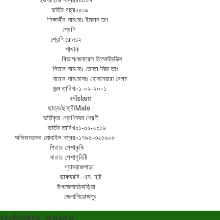
ভর্তির বছর
২০১৬
শিক্ষার্থীর নাম
মোঃ ইমরান তাং
শ্রেণি
শ্রেণি রোল
১২
শাখা
ক
বিভাগ
জেনারেল ইলেকট্রনিক্স
পিতার নাম
মোঃ তোতা মিয়া তাং
মাতার নাম
মোসাঃ হোসনেয়ারা বেগম
জন্ম তারিখ
০১-০২-২০০১
ধর্ম
Islam
ছাত্র/ছাত্রী
Male
ভর্তিকৃত শ্রেণি
নবম শ্রেণী
ভর্তির তারিখ
০১-০১-২০১৬
অভিভাবকের মোবাইল নম্বর
০১৭৯৫-৩২৫৬০৮
পিতার পেশা
কৃষি
মাতার পেশা
গৃহিনী
গ্রাম
রাজপাড়া
ডাকঘর
বি. এন. হাট
উপজেলা
মঠবাড়িয়া
জেলা
পিরোজপুর
প্রতিষ্ঠান প্রধান