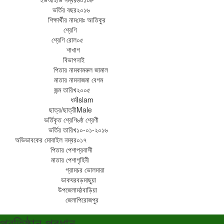
ভর্তির বছর
২০১৬
শিক্ষার্থীর নাম
মোঃ আতিকুর
শ্রেণি
শ্রেণি রোল
০৫
শাখা
গ
বিভাগ
নাই
পিতার নাম
কামরুল জামাল
মাতার নাম
নাজমা বেগম
জন্ম তারিখ
২০০৫
ধর্ম
Islam
ছাত্র/ছাত্রী
Male
ভর্তিকৃত শ্রেণি
৬ষ্ঠ শ্রেণী
ভর্তির তারিখ
১০-০১-২০১৬
অভিভাবকের মোবাইল নম্বর
০১৭
পিতার পেশা
প্রবাসী
মাতার পেশা
গৃহিনী
গ্রাম
চর ভোলমারা
ডাকঘর
বড়মাছুয়া
উপজেলা
মঠবাড়িয়া
জেলা
পিরোজপুর
প্রতিষ্ঠান প্রধান