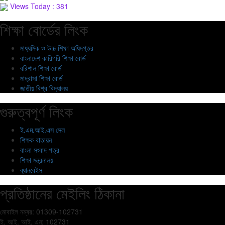
Views Today : 381
শিক্ষা বোর্ডের লিংক
মাধ্যমিক ও উচ্চ শিক্ষা অধিদপ্তর
বাংলাদেশ কারিগরি শিক্ষা বোর্ড
বরিশাল শিক্ষা বোর্ড
মাদ্রাসা শিক্ষা বোর্ড
জাতীয় বিশ্ব বিদ্যালয়
গুরুত্বপূর্ণ লিংক
ই.এম.আই.এস সেল
শিক্ষক বাতায়ন
বাংলা সংবাদ পত্র
শিক্ষা মন্ত্রনালয়
ব্যানবেইস
প্রতিষ্ঠানের মেইলিং ঠিকানা
মোবাইল নম্বর: 01309-102731
ই. আই. আই. এন: 102731