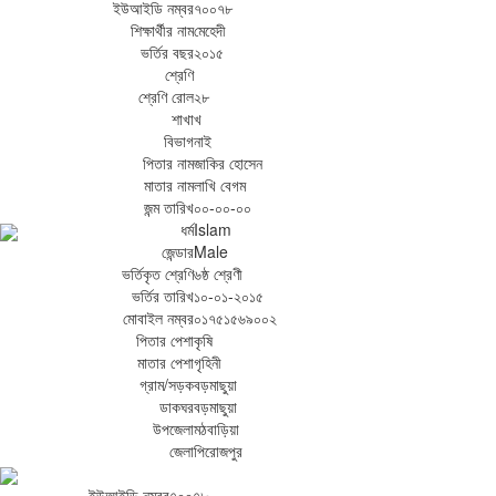
ইউআইডি নম্বর
৭০০৭৮
শিক্ষার্থীর নাম
মেহেদী
ভর্তির বছর
২০১৫
শ্রেণি
শ্রেণি রোল
২৮
শাখা
খ
বিভাগ
নাই
পিতার নাম
জাকির হোসেন
মাতার নাম
লাখি বেগম
জন্ম তারিখ
০০-০০-০০
ধর্ম
Islam
জেন্ডার
Male
ভর্তিকৃত শ্রেণি
৬ষ্ঠ শ্রেণী
ভর্তির তারিখ
১০-০১-২০১৫
মোবাইল নম্বর
০১৭৫১৫৬৯০০২
পিতার পেশা
কৃষি
মাতার পেশা
গৃহিনী
গ্রাম/সড়ক
বড়মাছুয়া
ডাকঘর
বড়মাছুয়া
উপজেলা
মঠবাড়িয়া
জেলা
পিরোজপুর
ইউআইডি নম্বর
৭০০৭৮