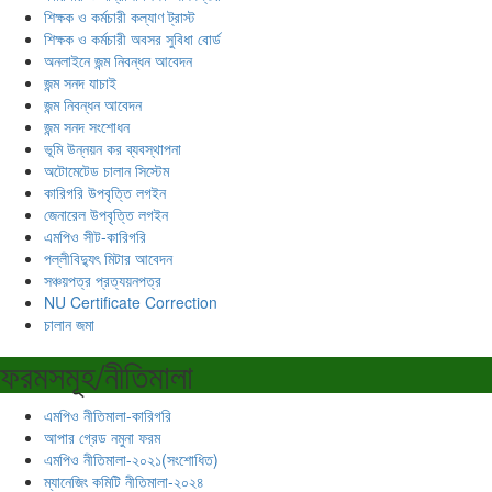
শিক্ষক ও কর্মচারী কল্যাণ ট্রাস্ট
শিক্ষক ও কর্মচারী অবসর সুবিধা বোর্ড
অনলাইনে জন্ম নিবন্ধন আবেদন
জন্ম সনদ যাচাই
জন্ম নিবন্ধন আবেদন
জন্ম সনদ সংশোধন
ভূমি উন্নয়ন কর ব্যবস্থাপনা
অটোমেটেড চালান সিস্টেম
কারিগরি উপবৃত্তি লগইন
জেনারেল উপবৃত্তি লগইন
এমপিও সীট-কারিগরি
পল্লীবিদ্যুৎ মিটার আবেদন
সঞ্চয়পত্র প্রত্যয়নপত্র
NU Certificate Correction
চালান জমা
ফরমসমূহ/নীতিমালা
এমপিও নীতিমালা-কারিগরি
আপার গ্রেড নমুনা ফরম
এমপিও নীতিমালা-২০২১(সংশোধিত)
ম্যানেজিং কমিটি নীতিমালা-২০২৪