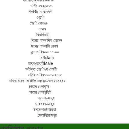
ভর্তির বছর
২০১৫
শিক্ষার্থীর নাম
মেহেদী
শ্রেণি
শ্রেণি রোল
২৮
শাখা
খ
বিভাগ
নাই
পিতার নাম
জাকির হোসেন
মাতার নাম
লাখি বেগম
জন্ম তারিখ
০০-০০-০০
ধর্ম
Islam
ছাত্র/ছাত্রী
Male
ভর্তিকৃত শ্রেণি
৬ষ্ঠ শ্রেণী
ভর্তির তারিখ
১০-০১-২০১৫
অভিভাবকের মোবাইল নম্বর
০১৭৫১৫৬৯০০২
পিতার পেশা
কৃষি
মাতার পেশা
গৃহিনী
গ্রাম
বড়মাছুয়া
ডাকঘর
বড়মাছুয়া
উপজেলা
মঠবাড়িয়া
জেলা
পিরোজপুর
প্রতিষ্ঠান প্রধান