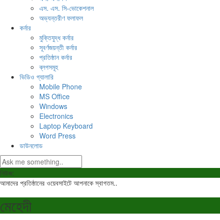
এস. এস. সি-ভোকেশনাল
অভ্যন্তরীণ ফলাফল
কর্নার
মুক্তিযুদ্ধ কর্নার
সূবর্ণজয়ন্তী কর্নার
প্রতিষ্ঠান কর্নার
ব্লগসমূহ
ভিডিও গ্যালারি
Mobile Phone
MS Office
Windows
Electronics
Laptop Keyboard
Word Press
ডাউনলোড
নিউজ:
আমাদের প্রতিষ্ঠানের ওয়েবসাইটে আপনাকে স্বাগতম..
মেহেদী