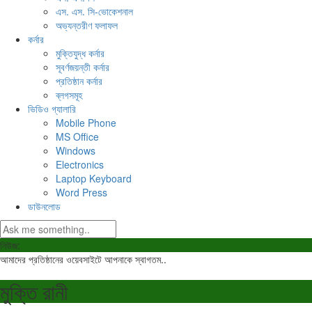
এস. এস. সি-ভোকেশনাল
অভ্যন্তরীণ ফলাফল
কর্নার
মুক্তিযুদ্ধ কর্নার
সূবর্ণজয়ন্তী কর্নার
প্রতিষ্ঠান কর্নার
ব্লগসমূহ
ভিডিও গ্যালারি
Mobile Phone
MS Office
Windows
Electronics
Laptop Keyboard
Word Press
ডাউনলোড
নিউজ:
আমাদের প্রতিষ্ঠানের ওয়েবসাইটে আপনাকে স্বাগতম..
মুক্তি রানী