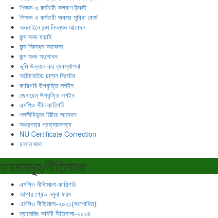
শিক্ষক ও কর্মচারী কল্যাণ ট্রাস্ট
শিক্ষক ও কর্মচারী অবসর সুবিধা বোর্ড
অনলাইনে জন্ম নিবন্ধন আবেদন
জন্ম সনদ যাচাই
জন্ম নিবন্ধন আবেদন
জন্ম সনদ সংশোধন
ভূমি উন্নয়ন কর ব্যবস্থাপনা
অটোমেটেড চালান সিস্টেম
কারিগরি উপবৃত্তি লগইন
জেনারেল উপবৃত্তি লগইন
এমপিও সীট-কারিগরি
পল্লীবিদ্যুৎ মিটার আবেদন
সঞ্চয়পত্র প্রত্যয়নপত্র
NU Certificate Correction
চালান জমা
ফরমসমূহ/নীতিমালা
এমপিও নীতিমালা-কারিগরি
আপার গ্রেড নমুনা ফরম
এমপিও নীতিমালা-২০২১(সংশোধিত)
ম্যানেজিং কমিটি নীতিমালা-২০২৪