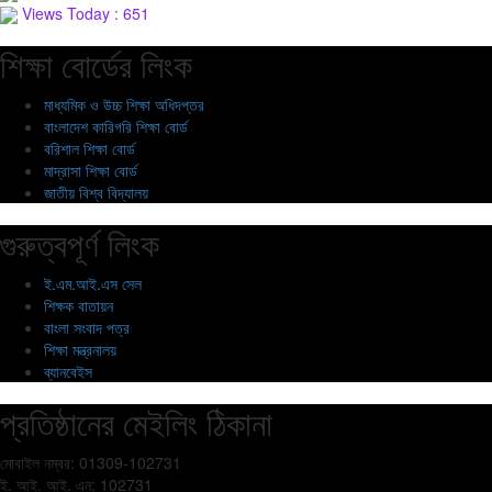
Views Today : 651
শিক্ষা বোর্ডের লিংক
মাধ্যমিক ও উচ্চ শিক্ষা অধিদপ্তর
বাংলাদেশ কারিগরি শিক্ষা বোর্ড
বরিশাল শিক্ষা বোর্ড
মাদ্রাসা শিক্ষা বোর্ড
জাতীয় বিশ্ব বিদ্যালয়
গুরুত্বপূর্ণ লিংক
ই.এম.আই.এস সেল
শিক্ষক বাতায়ন
বাংলা সংবাদ পত্র
শিক্ষা মন্ত্রনালয়
ব্যানবেইস
প্রতিষ্ঠানের মেইলিং ঠিকানা
মোবাইল নম্বর: 01309-102731
ই. আই. আই. এন: 102731