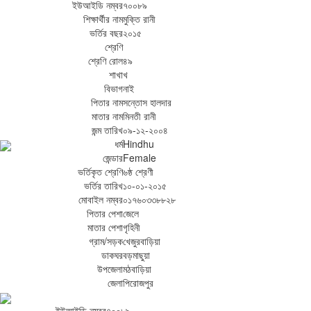
ইউআইডি নম্বর
৭০০৮৯
শিক্ষার্থীর নাম
মুক্তি রানী
ভর্তির বছর
২০১৫
শ্রেণি
শ্রেণি রোল
৪৯
শাখা
খ
বিভাগ
নাই
পিতার নাম
সন্তোস হালদার
মাতার নাম
মিনতী রানী
জন্ম তারিখ
০৯-১২-২০০৪
ধর্ম
Hindhu
জেন্ডার
Female
ভর্তিকৃত শ্রেণি
৬ষ্ঠ শ্রেণী
ভর্তির তারিখ
১০-০১-২০১৫
মোবাইল নম্বর
০১৭৬০৩৩৮৮২৮
পিতার পেশা
জেলে
মাতার পেশা
গৃহিনী
গ্রাম/সড়ক
খেজুরবাড়িয়া
ডাকঘর
বড়মাছুয়া
উপজেলা
মঠবাড়িয়া
জেলা
পিরোজপুর
ইউআইডি নম্বর
৭০০৮৯