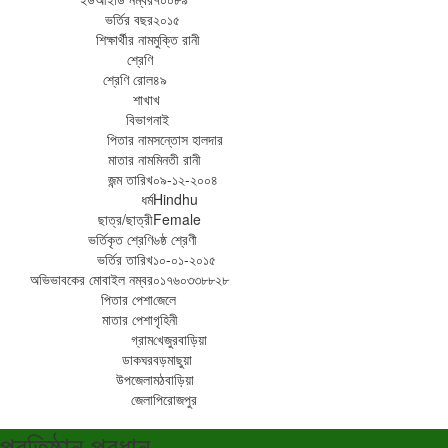
ভর্তির বছর
২০১৫
শিক্ষার্থীর নাম
মুক্তি রানী
শ্রেণি
শ্রেণি রোল
৪৯
শাখা
খ
বিভাগ
নাই
পিতার নাম
সন্তোস হালদার
মাতার নাম
মিনতী রানী
জন্ম তারিখ
০৯-১২-২০০৪
ধর্ম
Hindhu
ছাত্র/ছাত্রী
Female
ভর্তিকৃত শ্রেণি
৬ষ্ঠ শ্রেণী
ভর্তির তারিখ
১০-০১-২০১৫
অভিভাবকের মোবাইল নম্বর
০১৭৬০৩৩৮৮২৮
পিতার পেশা
জেলে
মাতার পেশা
গৃহিনী
গ্রাম
খেজুরবাড়িয়া
ডাকঘর
বড়মাছুয়া
উপজেলা
মঠবাড়িয়া
জেলা
পিরোজপুর
প্রতিষ্ঠান প্রধান