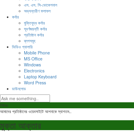
এস. এস. সি-ভোকেশনাল
অভ্যন্তরীণ ফলাফল
কর্নার
মুক্তিযুদ্ধ কর্নার
সূবর্ণজয়ন্তী কর্নার
প্রতিষ্ঠান কর্নার
ব্লগসমূহ
ভিডিও গ্যালারি
Mobile Phone
MS Office
Windows
Electronics
Laptop Keyboard
Word Press
ডাউনলোড
নিউজ:
আমাদের প্রতিষ্ঠানের ওয়েবসাইটে আপনাকে স্বাগতম..
মুক্তা আক্তার