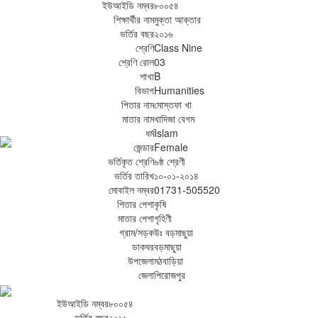
ইউআইডি নম্বর
৮০০৫৪
শিক্ষার্থীর নাম
মুক্তা আক্তার
ভর্তির বছর
২০১৬
শ্রেণি
Class Nine
শ্রেণি রোল
03
শাখা
B
বিভাগ
Humanities
পিতার নাম
মোস্তফা খা
মাতার নাম
খাদিজা বেগম
ধর্ম
Islam
জেন্ডার
Female
ভর্তিকৃত শ্রেণি
৬ষ্ঠ শ্রেণী
ভর্তির তারিখ
১০-০১-২০১৪
মোবাইল নম্বর
01731-505520
পিতার পেশা
কৃষি
মাতার পেশা
গৃহিণী
গ্রাম/সড়ক
উঃ বড়মাছুয়া
ডাকঘর
বড়মাছুয়া
উপজেলা
মঠবাড়িয়া
জেলা
পিরোজপুর
ইউআইডি নম্বর
৮০০৫৪
ভর্তির বছর
২০১৬