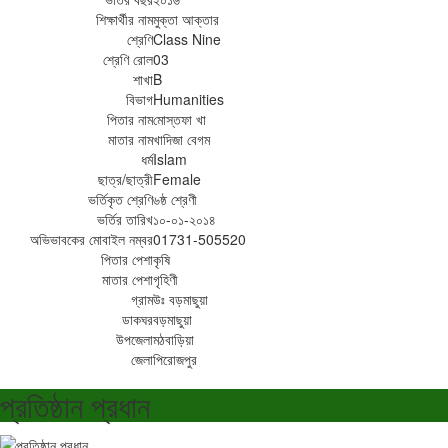
শিক্ষার্থীর নাম
মুক্তা আক্তার
শ্রেণি
Class Nine
শ্রেণি রোল
03
শাখা
B
বিভাগ
Humanities
পিতার নাম
মোস্তফা খা
মাতার নাম
খাদিজা বেগম
ধর্ম
Islam
ছাত্র/ছাত্রী
Female
ভর্তিকৃত শ্রেণি
৬ষ্ঠ শ্রেণী
ভর্তির তারিখ
১০-০১-২০১৪
অভিভাবকের মোবাইল নম্বর
01731-505520
পিতার পেশা
কৃষি
মাতার পেশা
গৃহিণী
গ্রাম
উঃ বড়মাছুয়া
ডাকঘর
বড়মাছুয়া
উপজেলা
মঠবাড়িয়া
জেলা
পিরোজপুর
প্রতিষ্ঠান প্রধান