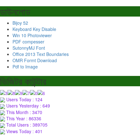
ডাউনলোড
Bijoy 52
Keyboard Key Disable
Win 10 Photoviewer
PDF compesser
SutonnyMJ Font
Office 2013 Text Boundaries
OMR Formt Download
Pdf to Image
ভিজিটর কাউন্টার
Users Today : 124
Users Yesterday : 649
This Month : 3470
This Year : 86336
Total Users : 389705
Views Today : 401