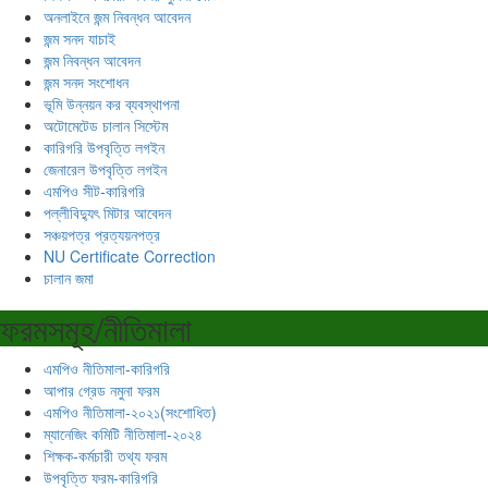
অনলাইনে জন্ম নিবন্ধন আবেদন
জন্ম সনদ যাচাই
জন্ম নিবন্ধন আবেদন
জন্ম সনদ সংশোধন
ভূমি উন্নয়ন কর ব্যবস্থাপনা
অটোমেটেড চালান সিস্টেম
কারিগরি উপবৃত্তি লগইন
জেনারেল উপবৃত্তি লগইন
এমপিও সীট-কারিগরি
পল্লীবিদ্যুৎ মিটার আবেদন
সঞ্চয়পত্র প্রত্যয়নপত্র
NU Certificate Correction
চালান জমা
ফরমসমূহ/নীতিমালা
এমপিও নীতিমালা-কারিগরি
আপার গ্রেড নমুনা ফরম
এমপিও নীতিমালা-২০২১(সংশোধিত)
ম্যানেজিং কমিটি নীতিমালা-২০২৪
শিক্ষক-কর্মচারী তথ্য ফরম
উপবৃত্তি ফরম-কারিগরি