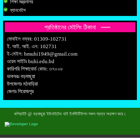
শিক্ষা মন্ত্রনালয়
ব্যানবেইস
প্রতিষ্ঠানের মেইলিং ঠিকানা
মোবাইল নম্বর: 01309-102731
ই. আই. আই. এন: 102731
ই-মেইল:
bmuhi1949@gmail.com
ওয়েব সাইটঃ
buhi.edu.bd
কারিগরি শিক্ষাবোর্ড কোড: ৩৭০০৮
ডাকঘরঃ বড়মাছুয়া
উপজেলাঃ মঠবাড়িয়া
জেলাঃ পিরোজপুর
কপিরাইট @ বড়মাছুয়া ইউনাইটেড হাই ইনস্টিটিউশন সকল স্বত্ব সংরক্ষণ করে।