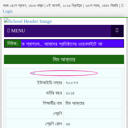
আজ ২৪শে শ্রাবণ, ১৪৩৩ বঙ্গাব্দ | ৮ই আগস্ট, ২০২৬ খ্রিস্টাব্দ | ২৫শে সফর, ১৪৪৮ হিজরি
|
Login
MENU
নিউজ:
াইটে আপনাকে স্বাগতম..
আমাদের প্রতিষ্ঠানের ওয়েবসাইটে আপনাকে স্বাগতম..
মিম আক্তার
ইউআইডি নম্বর
৭০০৭৭
ভর্তির বছর
২০১৫
শিক্ষার্থীর নাম
মিম আক্তার
শ্রেণি
শ্রেণি রোল
২৬