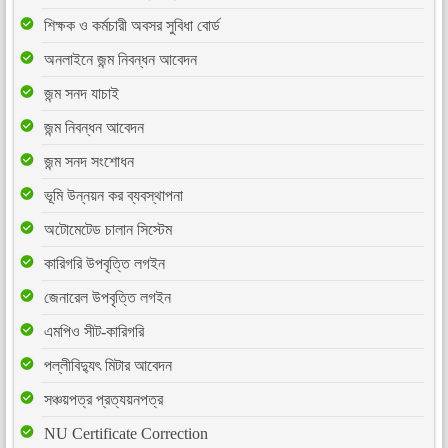
শিক্ষক ও কর্মচারী অবসর সুবিধা বোর্ড
অনলাইনে জন্ম নিবন্ধন আবেদন
জন্ম সনদ যাচাই
জন্ম নিবন্ধন আবেদন
জন্ম সনদ সংশোধন
ভূমি উন্নয়ন কর ব্যবস্থাপনা
অটোমেটেড চালান সিস্টেম
কারিগরি উপবৃত্তি লগইন
জেনারেল উপবৃত্তি লগইন
এমপিও সীট-কারিগরি
পল্লীবিদ্যুৎ মিটার আবেদন
সঞ্চয়পত্র প্রত্যয়নপত্র
NU Certificate Correction