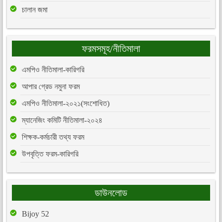
চালান জমা
ফরমসমূহ/নীতিমালা
এমপিও নীতিমালা-কারিগরি
আপার গ্রেড নমুনা ফরম
এমপিও নীতিমালা-২০২১(সংশোধিত)
ম্যানেজিং কমিটি নীতিমালা-২০২৪
শিক্ষক-কর্মচারী তথ্য ফরম
উপবৃত্তি ফরম-কারিগরি
ডাউনলোড
Bijoy 52