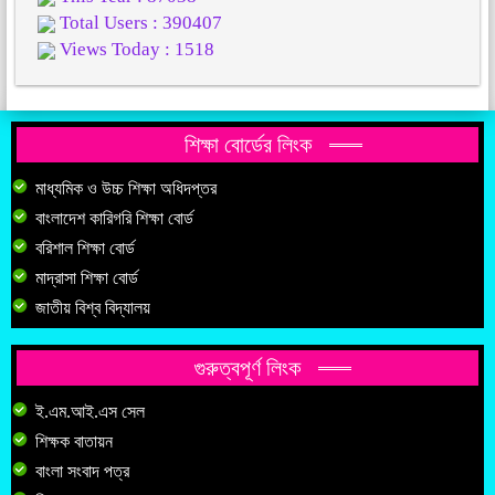
Total Users : 390407
Views Today : 1518
শিক্ষা বোর্ডের লিংক
মাধ্যমিক ও উচ্চ শিক্ষা অধিদপ্তর
বাংলাদেশ কারিগরি শিক্ষা বোর্ড
বরিশাল শিক্ষা বোর্ড
মাদ্রাসা শিক্ষা বোর্ড
জাতীয় বিশ্ব বিদ্যালয়
গুরুত্বপূর্ণ লিংক
ই.এম.আই.এস সেল
শিক্ষক বাতায়ন
বাংলা সংবাদ পত্র