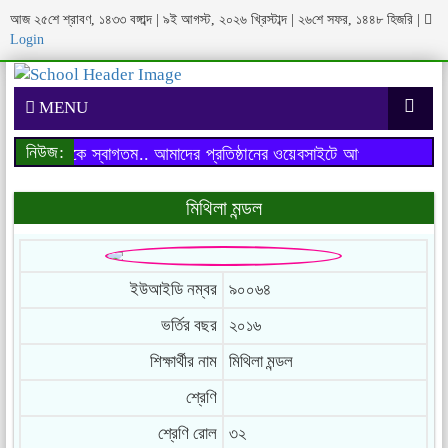
আজ ২৫শে শ্রাবণ, ১৪৩৩ বঙ্গাব্দ | ৯ই আগস্ট, ২০২৬ খ্রিস্টাব্দ | ২৬শে সফর, ১৪৪৮ হিজরি
|
Login
MENU
নিউজ:
াইটে আপনাকে স্বাগতম..
আমাদের প্রতিষ্ঠানের ওয়েবসাইটে আপনাকে স্বাগতম..
মিথিলা মন্ডল
ইউআইডি নম্বর
৯০০৬৪
ভর্তির বছর
২০১৬
শিক্ষার্থীর নাম
মিথিলা মন্ডল
শ্রেণি
শ্রেণি রোল
৩২