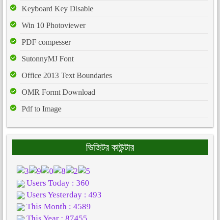
Keyboard Key Disable
Win 10 Photoviewer
PDF compesser
SutonnyMJ Font
Office 2013 Text Boundaries
OMR Formt Download
Pdf to Image
ভিজিটর কাউন্টার
Users Today : 360
Users Yesterday : 493
This Month : 4589
This Year : 87455