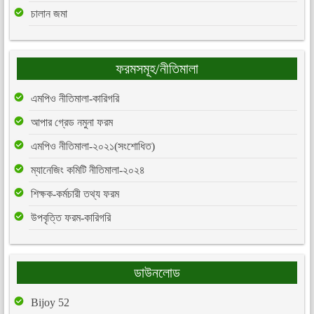
চালান জমা
ফরমসমূহ/নীতিমালা
এমপিও নীতিমালা-কারিগরি
আপার গ্রেড নমুনা ফরম
এমপিও নীতিমালা-২০২১(সংশোধিত)
ম্যানেজিং কমিটি নীতিমালা-২০২৪
শিক্ষক-কর্মচারী তথ্য ফরম
উপবৃত্তি ফরম-কারিগরি
ডাউনলোড
Bijoy 52