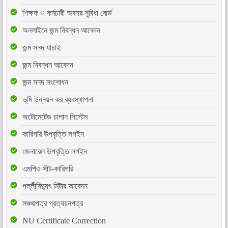
শিক্ষক ও কর্মচারী অবসর সুবিধা বোর্ড
অনলাইনে জন্ম নিবন্ধন আবেদন
জন্ম সনদ যাচাই
জন্ম নিবন্ধন আবেদন
জন্ম সনদ সংশোধন
ভূমি উন্নয়ন কর ব্যবস্থাপনা
অটোমেটেড চালান সিস্টেম
কারিগরি উপবৃত্তি লগইন
জেনারেল উপবৃত্তি লগইন
এমপিও সীট-কারিগরি
পল্লীবিদ্যুৎ মিটার আবেদন
সঞ্চয়পত্র প্রত্যয়নপত্র
NU Certificate Correction