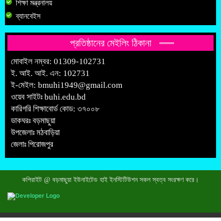
শিক্ষা মন্ত্রনালয়
ব্যানবেইস
প্রতিষ্ঠানের মেইলিং ঠিকানা
মোবাইল নম্বর: 01309-102731
ই. আই. আই. এন: 102731
ই-মেইল:
bmuhi1949@gmail.com
ওয়েব সাইটঃ
buhi.edu.bd
কারিগরি শিক্ষাবোর্ড কোড: ৩৭০০৮
ডাকঘরঃ বড়মাছুয়া
উপজেলাঃ মঠবাড়িয়া
জেলাঃ পিরোজপুর
কপিরাইট @ বড়মাছুয়া ইউনাইটেড হাই ইনস্টিটিউশন সকল স্বত্ব সংরক্ষণ করে।