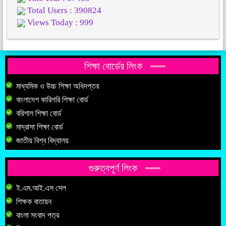
Total Users : 390824
Views Today : 999
শিক্ষা বোর্ডের লিংক
মাধ্যমিক ও উচ্চ শিক্ষা অধিদপ্তর
বাংলাদেশ কারিগরি শিক্ষা বোর্ড
বরিশাল শিক্ষা বোর্ড
মাদ্রাসা শিক্ষা বোর্ড
জাতীয় বিশ্ব বিদ্যালয়
গুরুত্বপূর্ণ লিংক
ই.এম.আই.এস সেল
শিক্ষক বাতায়ন
বাংলা সংবাদ পত্র