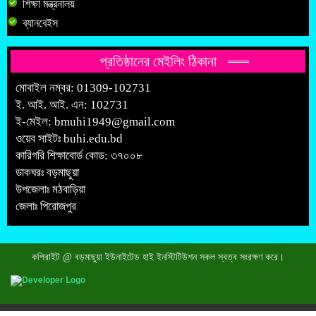
শিক্ষা মন্ত্রনালয়
ব্যানবেইস
প্রতিষ্ঠানের মেইলিং ঠিকানা
মোবাইল নম্বর: 01309-102731
ই. আই. আই. এন: 102731
ই-মেইল:
bmuhi1949@gmail.com
ওয়েব সাইটঃ
buhi.edu.bd
কারিগরি শিক্ষাবোর্ড কোড: ৩৭০০৮
ডাকঘরঃ বড়মাছুয়া
উপজেলাঃ মঠবাড়িয়া
জেলাঃ পিরোজপুর
কপিরাইট @ বড়মাছুয়া ইউনাইটেড হাই ইনস্টিটিউশন সকল স্বত্ব সংরক্ষণ করে।