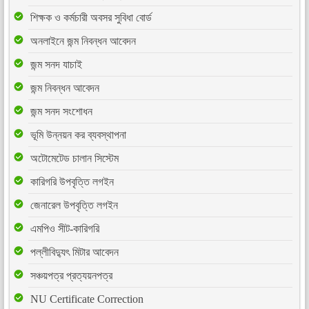
শিক্ষক ও কর্মচারী অবসর সুবিধা বোর্ড
অনলাইনে জন্ম নিবন্ধন আবেদন
জন্ম সনদ যাচাই
জন্ম নিবন্ধন আবেদন
জন্ম সনদ সংশোধন
ভূমি উন্নয়ন কর ব্যবস্থাপনা
অটোমেটেড চালান সিস্টেম
কারিগরি উপবৃত্তি লগইন
জেনারেল উপবৃত্তি লগইন
এমপিও সীট-কারিগরি
পল্লীবিদ্যুৎ মিটার আবেদন
সঞ্চয়পত্র প্রত্যয়নপত্র
NU Certificate Correction