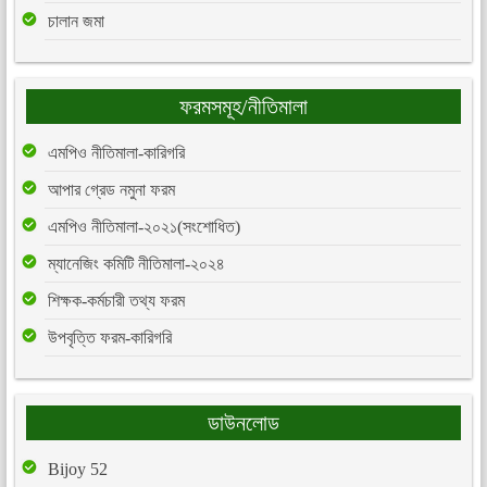
চালান জমা
ফরমসমূহ/নীতিমালা
এমপিও নীতিমালা-কারিগরি
আপার গ্রেড নমুনা ফরম
এমপিও নীতিমালা-২০২১(সংশোধিত)
ম্যানেজিং কমিটি নীতিমালা-২০২৪
শিক্ষক-কর্মচারী তথ্য ফরম
উপবৃত্তি ফরম-কারিগরি
ডাউনলোড
Bijoy 52