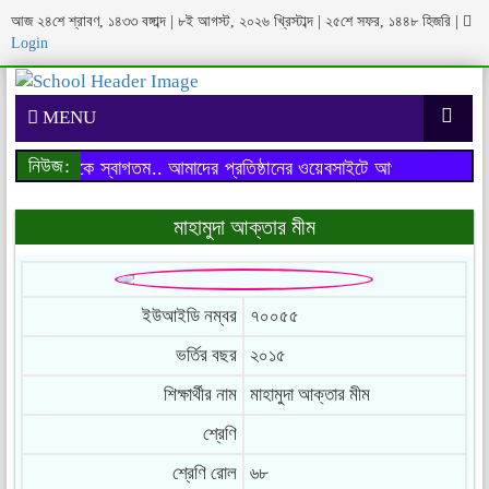
আজ ২৪শে শ্রাবণ, ১৪৩৩ বঙ্গাব্দ | ৮ই আগস্ট, ২০২৬ খ্রিস্টাব্দ | ২৫শে সফর, ১৪৪৮ হিজরি
|
Login
MENU
নিউজ:
াইটে আপনাকে স্বাগতম..
আমাদের প্রতিষ্ঠানের ওয়েবসাইটে আপনাকে স্বাগতম..
মাহামুদা আক্তার মীম
ইউআইডি নম্বর
৭০০৫৫
ভর্তির বছর
২০১৫
শিক্ষার্থীর নাম
মাহামুদা আক্তার মীম
শ্রেণি
শ্রেণি রোল
৬৮