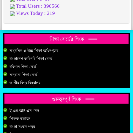
Total Users : 390566
Views Today : 219
শিক্ষা বোর্ডের লিংক
মাধ্যমিক ও উচ্চ শিক্ষা অধিদপ্তর
বাংলাদেশ কারিগরি শিক্ষা বোর্ড
বরিশাল শিক্ষা বোর্ড
মাদ্রাসা শিক্ষা বোর্ড
জাতীয় বিশ্ব বিদ্যালয়
গুরুত্বপূর্ণ লিংক
ই.এম.আই.এস সেল
শিক্ষক বাতায়ন
বাংলা সংবাদ পত্র