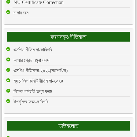
NU Certificate Correction
চালান জমা
ফরমসমূহ/নীতিমালা
এমপিও নীতিমালা-কারিগরি
আপার গ্রেড নমুনা ফরম
এমপিও নীতিমালা-২০২১(সংশোধিত)
ম্যানেজিং কমিটি নীতিমালা-২০২৪
শিক্ষক-কর্মচারী তথ্য ফরম
উপবৃত্তি ফরম-কারিগরি
ডাউনলোড