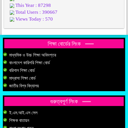
This Year : 87298
Total Users : 390667
Views Today : 570
শিক্ষা বোর্ডের লিংক
মাধ্যমিক ও উচ্চ শিক্ষা অধিদপ্তর
বাংলাদেশ কারিগরি শিক্ষা বোর্ড
বরিশাল শিক্ষা বোর্ড
মাদ্রাসা শিক্ষা বোর্ড
জাতীয় বিশ্ব বিদ্যালয়
গুরুত্বপূর্ণ লিংক
ই.এম.আই.এস সেল
শিক্ষক বাতায়ন