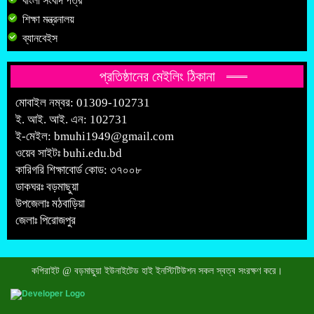
বাংলা সংবাদ পত্র
শিক্ষা মন্ত্রনালয়
ব্যানবেইস
প্রতিষ্ঠানের মেইলিং ঠিকানা
মোবাইল নম্বর: 01309-102731
ই. আই. আই. এন: 102731
ই-মেইল:
bmuhi1949@gmail.com
ওয়েব সাইটঃ
buhi.edu.bd
কারিগরি শিক্ষাবোর্ড কোড: ৩৭০০৮
ডাকঘরঃ বড়মাছুয়া
উপজেলাঃ মঠবাড়িয়া
জেলাঃ পিরোজপুর
কপিরাইট @ বড়মাছুয়া ইউনাইটেড হাই ইনস্টিটিউশন সকল স্বত্ব সংরক্ষণ করে।