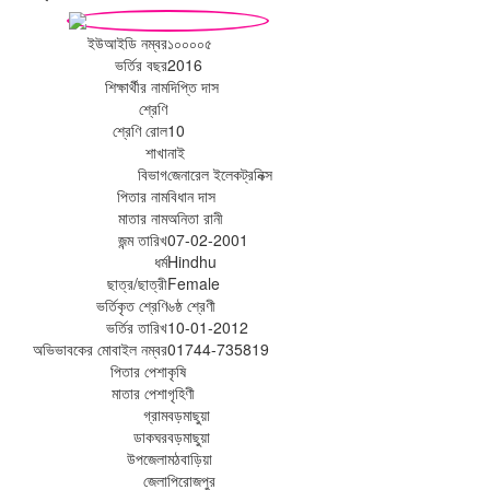
ইউআইডি নম্বর
১০০০০৫
ভর্তির বছর
2016
শিক্ষার্থীর নাম
দিপ্তি দাস
শ্রেণি
শ্রেণি রোল
10
শাখা
নাই
বিভাগ
জেনারেল ইলেকট্রনিক্স
পিতার নাম
বিধান দাস
মাতার নাম
অনিতা রানী
জন্ম তারিখ
07-02-2001
ধর্ম
Hindhu
ছাত্র/ছাত্রী
Female
ভর্তিকৃত শ্রেণি
৬ষ্ঠ শ্রেণী
ভর্তির তারিখ
10-01-2012
অভিভাবকের মোবাইল নম্বর
01744-735819
পিতার পেশা
কৃষি
মাতার পেশা
গৃহিণী
গ্রাম
বড়মাছুয়া
ডাকঘর
বড়মাছুয়া
উপজেলা
মঠবাড়িয়া
জেলা
পিরোজপুর