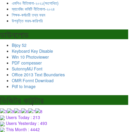
এমপিও নীতিমালা-২০২১(সংশোধিত)
ম্যানেজিং কমিটি নীতিমালা-২০২৪
শিক্ষক-কর্মচারী তথ্য ফরম
উপবৃত্তি ফরম-কারিগরি
ডাউনলোড
Bijoy 52
Keyboard Key Disable
Win 10 Photoviewer
PDF compesser
SutonnyMJ Font
Office 2013 Text Boundaries
OMR Formt Download
Pdf to Image
ভিজিটর কাউন্টার
Users Today : 213
Users Yesterday : 493
This Month : 4442