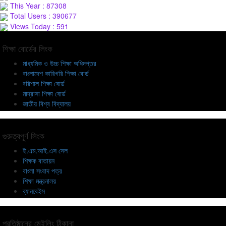
This Year : 87308
Total Users : 390677
Views Today : 591
শিক্ষা বোর্ডের লিংক
মাধ্যমিক ও উচ্চ শিক্ষা অধিদপ্তর
বাংলাদেশ কারিগরি শিক্ষা বোর্ড
বরিশাল শিক্ষা বোর্ড
মাদ্রাসা শিক্ষা বোর্ড
জাতীয় বিশ্ব বিদ্যালয়
গুরুত্বপূর্ণ লিংক
ই.এম.আই.এস সেল
শিক্ষক বাতায়ন
বাংলা সংবাদ পত্র
শিক্ষা মন্ত্রনালয়
ব্যানবেইস
প্রতিষ্ঠানের মেইলিং ঠিকানা