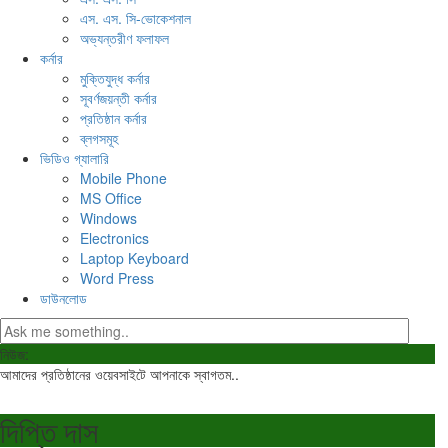
এস. এস. সি-ভোকেশনাল
অভ্যন্তরীণ ফলাফল
কর্নার
মুক্তিযুদ্ধ কর্নার
সূবর্ণজয়ন্তী কর্নার
প্রতিষ্ঠান কর্নার
ব্লগসমূহ
ভিডিও গ্যালারি
Mobile Phone
MS Office
Windows
Electronics
Laptop Keyboard
Word Press
ডাউনলোড
নিউজ:
আমাদের প্রতিষ্ঠানের ওয়েবসাইটে আপনাকে স্বাগতম..
দিপ্তি দাস