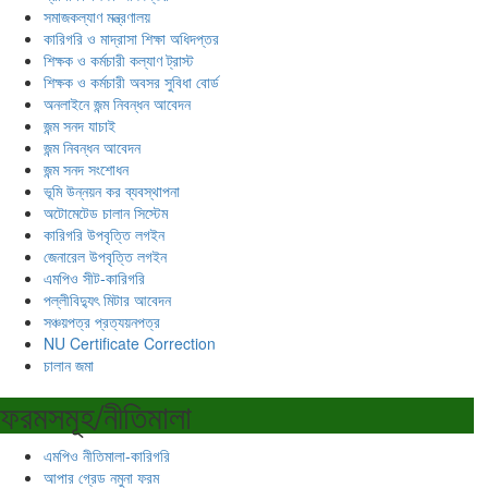
সমাজকল্যাণ মন্ত্রণালয়
কারিগরি ও মাদ্রাসা শিক্ষা অধিদপ্তর
শিক্ষক ও কর্মচারী কল্যাণ ট্রাস্ট
শিক্ষক ও কর্মচারী অবসর সুবিধা বোর্ড
অনলাইনে জন্ম নিবন্ধন আবেদন
জন্ম সনদ যাচাই
জন্ম নিবন্ধন আবেদন
জন্ম সনদ সংশোধন
ভূমি উন্নয়ন কর ব্যবস্থাপনা
অটোমেটেড চালান সিস্টেম
কারিগরি উপবৃত্তি লগইন
জেনারেল উপবৃত্তি লগইন
এমপিও সীট-কারিগরি
পল্লীবিদ্যুৎ মিটার আবেদন
সঞ্চয়পত্র প্রত্যয়নপত্র
NU Certificate Correction
চালান জমা
ফরমসমূহ/নীতিমালা
এমপিও নীতিমালা-কারিগরি
আপার গ্রেড নমুনা ফরম