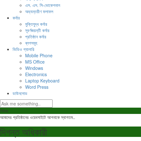
এস. এস. সি-ভোকেশনাল
অভ্যন্তরীণ ফলাফল
কর্নার
মুক্তিযুদ্ধ কর্নার
সূবর্ণজয়ন্তী কর্নার
প্রতিষ্ঠান কর্নার
ব্লগসমূহ
ভিডিও গ্যালারি
Mobile Phone
MS Office
Windows
Electronics
Laptop Keyboard
Word Press
ডাউনলোড
নিউজ:
আমাদের প্রতিষ্ঠানের ওয়েবসাইটে আপনাকে স্বাগতম..
দিগন্ত অধিকারী