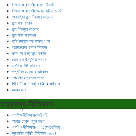
শিক্ষক ও কর্মচারী কল্যাণ ট্রাস্ট
শিক্ষক ও কর্মচারী অবসর সুবিধা বোর্ড
অনলাইনে জন্ম নিবন্ধন আবেদন
জন্ম সনদ যাচাই
জন্ম নিবন্ধন আবেদন
জন্ম সনদ সংশোধন
ভূমি উন্নয়ন কর ব্যবস্থাপনা
অটোমেটেড চালান সিস্টেম
কারিগরি উপবৃত্তি লগইন
জেনারেল উপবৃত্তি লগইন
এমপিও সীট-কারিগরি
পল্লীবিদ্যুৎ মিটার আবেদন
সঞ্চয়পত্র প্রত্যয়নপত্র
NU Certificate Correction
চালান জমা
ফরমসমূহ/নীতিমালা
এমপিও নীতিমালা-কারিগরি
আপার গ্রেড নমুনা ফরম
এমপিও নীতিমালা-২০২১(সংশোধিত)
ম্যানেজিং কমিটি নীতিমালা-২০২৪