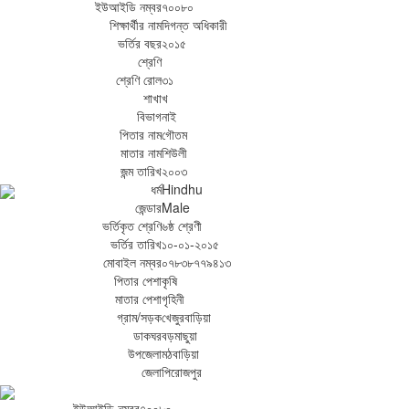
ইউআইডি নম্বর
৭০০৮০
শিক্ষার্থীর নাম
দিগন্ত অধিকারী
ভর্তির বছর
২০১৫
শ্রেণি
শ্রেণি রোল
৩১
শাখা
খ
বিভাগ
নাই
পিতার নাম
গৌতম
মাতার নাম
শিউলী
জন্ম তারিখ
২০০৩
ধর্ম
Hindhu
জেন্ডার
Male
ভর্তিকৃত শ্রেণি
৬ষ্ঠ শ্রেণী
ভর্তির তারিখ
১০-০১-২০১৫
মোবাইল নম্বর
০৭৮৩৮৭৭৯৪১৩
পিতার পেশা
কৃষি
মাতার পেশা
গৃহিনী
গ্রাম/সড়ক
খেজুরবাড়িয়া
ডাকঘর
বড়মাছুয়া
উপজেলা
মঠবাড়িয়া
জেলা
পিরোজপুর
ইউআইডি নম্বর
৭০০৮০