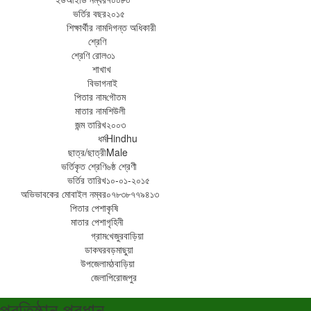
ভর্তির বছর
২০১৫
শিক্ষার্থীর নাম
দিগন্ত অধিকারী
শ্রেণি
শ্রেণি রোল
৩১
শাখা
খ
বিভাগ
নাই
পিতার নাম
গৌতম
মাতার নাম
শিউলী
জন্ম তারিখ
২০০৩
ধর্ম
Hindhu
ছাত্র/ছাত্রী
Male
ভর্তিকৃত শ্রেণি
৬ষ্ঠ শ্রেণী
ভর্তির তারিখ
১০-০১-২০১৫
অভিভাবকের মোবাইল নম্বর
০৭৮৩৮৭৭৯৪১৩
পিতার পেশা
কৃষি
মাতার পেশা
গৃহিনী
গ্রাম
খেজুরবাড়িয়া
ডাকঘর
বড়মাছুয়া
উপজেলা
মঠবাড়িয়া
জেলা
পিরোজপুর
প্রতিষ্ঠান প্রধান