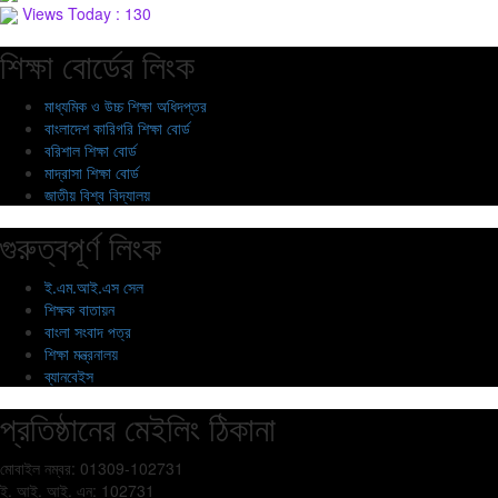
Views Today : 130
শিক্ষা বোর্ডের লিংক
মাধ্যমিক ও উচ্চ শিক্ষা অধিদপ্তর
বাংলাদেশ কারিগরি শিক্ষা বোর্ড
বরিশাল শিক্ষা বোর্ড
মাদ্রাসা শিক্ষা বোর্ড
জাতীয় বিশ্ব বিদ্যালয়
গুরুত্বপূর্ণ লিংক
ই.এম.আই.এস সেল
শিক্ষক বাতায়ন
বাংলা সংবাদ পত্র
শিক্ষা মন্ত্রনালয়
ব্যানবেইস
প্রতিষ্ঠানের মেইলিং ঠিকানা
মোবাইল নম্বর: 01309-102731
ই. আই. আই. এন: 102731