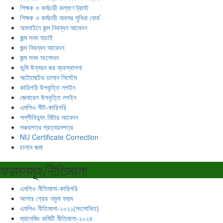
শিক্ষক ও কর্মচারী কল্যাণ ট্রাস্ট
শিক্ষক ও কর্মচারী অবসর সুবিধা বোর্ড
অনলাইনে জন্ম নিবন্ধন আবেদন
জন্ম সনদ যাচাই
জন্ম নিবন্ধন আবেদন
জন্ম সনদ সংশোধন
ভূমি উন্নয়ন কর ব্যবস্থাপনা
অটোমেটেড চালান সিস্টেম
কারিগরি উপবৃত্তি লগইন
জেনারেল উপবৃত্তি লগইন
এমপিও সীট-কারিগরি
পল্লীবিদ্যুৎ মিটার আবেদন
সঞ্চয়পত্র প্রত্যয়নপত্র
NU Certificate Correction
চালান জমা
ফরমসমূহ/নীতিমালা
এমপিও নীতিমালা-কারিগরি
আপার গ্রেড নমুনা ফরম
এমপিও নীতিমালা-২০২১(সংশোধিত)
ম্যানেজিং কমিটি নীতিমালা-২০২৪