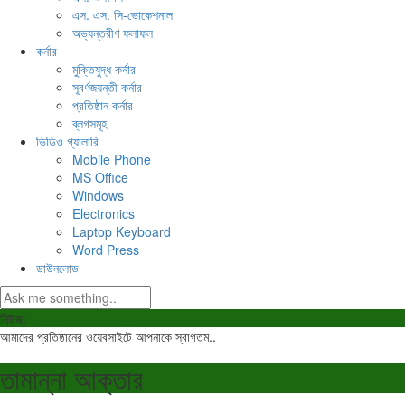
এস. এস. সি-ভোকেশনাল
অভ্যন্তরীণ ফলাফল
কর্নার
মুক্তিযুদ্ধ কর্নার
সূবর্ণজয়ন্তী কর্নার
প্রতিষ্ঠান কর্নার
ব্লগসমূহ
ভিডিও গ্যালারি
Mobile Phone
MS Office
Windows
Electronics
Laptop Keyboard
Word Press
ডাউনলোড
নিউজ:
আমাদের প্রতিষ্ঠানের ওয়েবসাইটে আপনাকে স্বাগতম..
তামান্না আক্তার