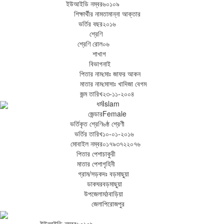
ইউআইডি নম্বর
৬০১০৯
শিক্ষার্থীর নাম
তামান্না আক্তার
ভর্তির বছর
২০১৬
শ্রেণি
শ্রেণি রোল
০৬
শাখা
গ
বিভাগ
নাই
পিতার নাম
মোঃ জাফর আকন
মাতার নাম
মোসাঃ খাদিজা বেগম
জন্ম তারিখ
২৩-১১-২০০৪
ধর্ম
Islam
জেন্ডার
Female
ভর্তিকৃত শ্রেণি
৬ষ্ঠ শ্রেণী
ভর্তির তারিখ
১০-০১-২০১৬
মোবাইল নম্বর
০১৭৯৩৭২২০৭৬
পিতার পেশা
চাকুরী
মাতার পেশা
গৃহিনী
গ্রাম/সড়ক
দঃ বড়মাছুয়া
ডাকঘর
বড়মাছুয়া
উপজেলা
মঠবাড়িয়া
জেলা
পিরোজপুর
ইউআইডি নম্বর
৬০১০৯