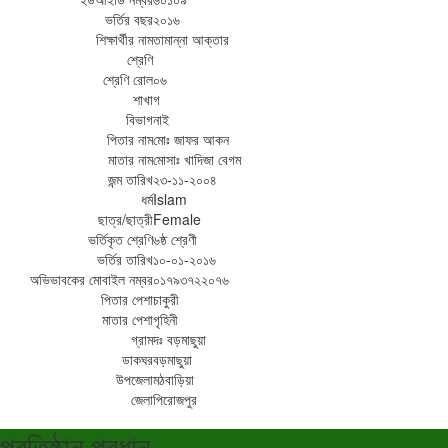
ভর্তির বছর
২০১৬
শিক্ষার্থীর নাম
তামান্না আক্তার
শ্রেণি
শ্রেণি রোল
০৬
শাখা
গ
বিভাগ
নাই
পিতার নাম
মোঃ জাফর আকন
মাতার নাম
মোসাঃ খাদিজা বেগম
জন্ম তারিখ
২৩-১১-২০০৪
ধর্ম
Islam
ছাত্র/ছাত্রী
Female
ভর্তিকৃত শ্রেণি
৬ষ্ঠ শ্রেণী
ভর্তির তারিখ
১০-০১-২০১৬
অভিভাবকের মোবাইল নম্বর
০১৭৯৩৭২২০৭৬
পিতার পেশা
চাকুরী
মাতার পেশা
গৃহিনী
গ্রাম
দঃ বড়মাছুয়া
ডাকঘর
বড়মাছুয়া
উপজেলা
মঠবাড়িয়া
জেলা
পিরোজপুর
প্রতিষ্ঠান প্রধান