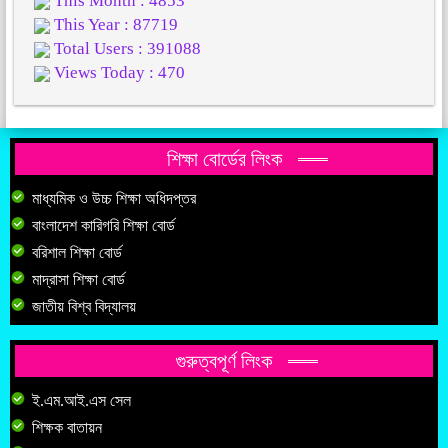
This Month : 4853
This Year : 87719
Total Users : 391088
Views Today : 470
শিক্ষা বোর্ডের লিংক
মাধ্যমিক ও উচ্চ শিক্ষা অধিদপ্তর
বাংলাদেশ কারিগরি শিক্ষা বোর্ড
বরিশাল শিক্ষা বোর্ড
মাদ্রাসা শিক্ষা বোর্ড
জাতীয় বিশ্ব বিদ্যালয়
গুরুত্বপূর্ণ লিংক
ই.এম.আই.এস সেল
শিক্ষক বাতায়ন