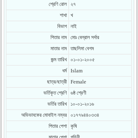
শ্রেণি রোল
২৭
শাখা
খ
বিভাগ
নাই
পিতার নাম
মোঃ বেল্রাল সর্দার
মাতার নাম
তাছলিমা বেগম
জন্ম তারিখ
০১-০১-২০০৫
ধর্ম
Islam
ছাত্র/ছাত্রী
Female
ভর্তিকৃত শ্রেণি
৬ষ্ঠ শ্রেণী
ভর্তির তারিখ
১০-০১-২০১৬
অভিভাবকের মোবাইল নম্বর
০১৭৭৯৪৪০৩৩৪
পিতার পেশা
কৃষি
মাতার পেশা
গৃহিনী