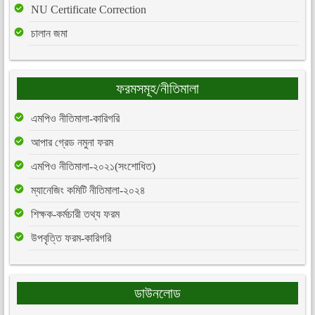
NU Certificate Correction
চালান জমা
ফরমসমূহ/নীতিমালা
এমপিও নীতিমালা-কারিগরি
আপার গ্রেড নমুনা ফরম
এমপিও নীতিমালা-২০২১(সংশোধিত)
ম্যানেজিং কমিটি নীতিমালা-২০২৪
শিক্ষক-কর্মচারী তথ্য ফরম
উপবৃত্তি ফরম-কারিগরি
ডাউনলোড