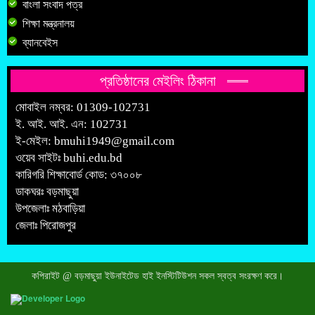
বাংলা সংবাদ পত্র
শিক্ষা মন্ত্রনালয়
ব্যানবেইস
প্রতিষ্ঠানের মেইলিং ঠিকানা
মোবাইল নম্বর: 01309-102731
ই. আই. আই. এন: 102731
ই-মেইল:
bmuhi1949@gmail.com
ওয়েব সাইটঃ
buhi.edu.bd
কারিগরি শিক্ষাবোর্ড কোড: ৩৭০০৮
ডাকঘরঃ বড়মাছুয়া
উপজেলাঃ মঠবাড়িয়া
জেলাঃ পিরোজপুর
কপিরাইট @ বড়মাছুয়া ইউনাইটেড হাই ইনস্টিটিউশন সকল স্বত্ব সংরক্ষণ করে।