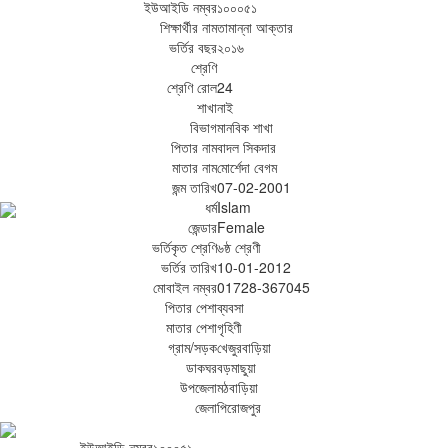
ইউআইডি নম্বর
১০০০৫১
শিক্ষার্থীর নাম
তামান্না আক্তার
ভর্তির বছর
২০১৬
শ্রেণি
শ্রেণি রোল
24
শাখা
নাই
বিভাগ
মানবিক শাখা
পিতার নাম
বাদল সিকদার
মাতার নাম
মোর্শেদা বেগম
জন্ম তারিখ
07-02-2001
ধর্ম
Islam
জেন্ডার
Female
ভর্তিকৃত শ্রেণি
৬ষ্ঠ শ্রেণী
ভর্তির তারিখ
10-01-2012
মোবাইল নম্বর
01728-367045
পিতার পেশা
ব্যবসা
মাতার পেশা
গৃহিণী
গ্রাম/সড়ক
খেজুরবাড়িয়া
ডাকঘর
বড়মাছুয়া
উপজেলা
মঠবাড়িয়া
জেলা
পিরোজপুর
ইউআইডি নম্বর
১০০০৫১