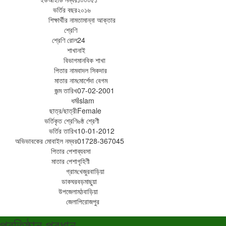
ভর্তির বছর
২০১৬
শিক্ষার্থীর নাম
তামান্না আক্তার
শ্রেণি
শ্রেণি রোল
24
শাখা
নাই
বিভাগ
মানবিক শাখা
পিতার নাম
বাদল সিকদার
মাতার নাম
মোর্শেদা বেগম
জন্ম তারিখ
07-02-2001
ধর্ম
Islam
ছাত্র/ছাত্রী
Female
ভর্তিকৃত শ্রেণি
৬ষ্ঠ শ্রেণী
ভর্তির তারিখ
10-01-2012
অভিভাবকের মোবাইল নম্বর
01728-367045
পিতার পেশা
ব্যবসা
মাতার পেশা
গৃহিণী
গ্রাম
খেজুরবাড়িয়া
ডাকঘর
বড়মাছুয়া
উপজেলা
মঠবাড়িয়া
জেলা
পিরোজপুর
প্রতিষ্ঠান প্রধান