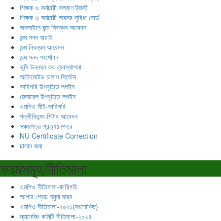
শিক্ষক ও কর্মচারী কল্যাণ ট্রাস্ট
শিক্ষক ও কর্মচারী অবসর সুবিধা বোর্ড
অনলাইনে জন্ম নিবন্ধন আবেদন
জন্ম সনদ যাচাই
জন্ম নিবন্ধন আবেদন
জন্ম সনদ সংশোধন
ভূমি উন্নয়ন কর ব্যবস্থাপনা
অটোমেটেড চালান সিস্টেম
কারিগরি উপবৃত্তি লগইন
জেনারেল উপবৃত্তি লগইন
এমপিও সীট-কারিগরি
পল্লীবিদ্যুৎ মিটার আবেদন
সঞ্চয়পত্র প্রত্যয়নপত্র
NU Certificate Correction
চালান জমা
ফরমসমূহ/নীতিমালা
এমপিও নীতিমালা-কারিগরি
আপার গ্রেড নমুনা ফরম
এমপিও নীতিমালা-২০২১(সংশোধিত)
ম্যানেজিং কমিটি নীতিমালা-২০২৪