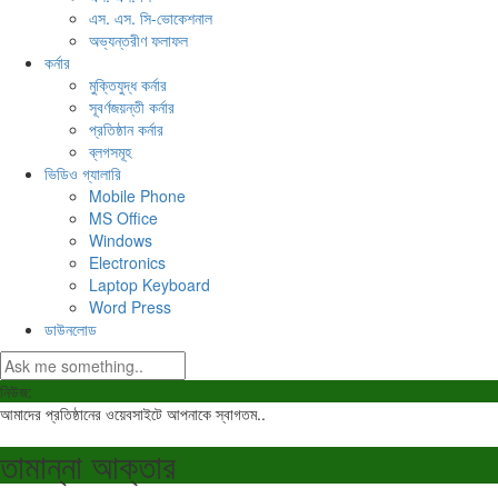
এস. এস. সি-ভোকেশনাল
অভ্যন্তরীণ ফলাফল
কর্নার
মুক্তিযুদ্ধ কর্নার
সূবর্ণজয়ন্তী কর্নার
প্রতিষ্ঠান কর্নার
ব্লগসমূহ
ভিডিও গ্যালারি
Mobile Phone
MS Office
Windows
Electronics
Laptop Keyboard
Word Press
ডাউনলোড
নিউজ:
আমাদের প্রতিষ্ঠানের ওয়েবসাইটে আপনাকে স্বাগতম..
তামান্না আক্তার