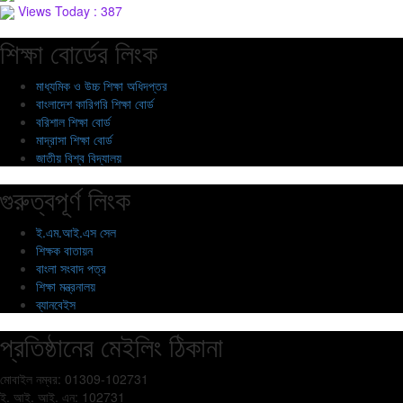
Views Today : 387
শিক্ষা বোর্ডের লিংক
মাধ্যমিক ও উচ্চ শিক্ষা অধিদপ্তর
বাংলাদেশ কারিগরি শিক্ষা বোর্ড
বরিশাল শিক্ষা বোর্ড
মাদ্রাসা শিক্ষা বোর্ড
জাতীয় বিশ্ব বিদ্যালয়
গুরুত্বপূর্ণ লিংক
ই.এম.আই.এস সেল
শিক্ষক বাতায়ন
বাংলা সংবাদ পত্র
শিক্ষা মন্ত্রনালয়
ব্যানবেইস
প্রতিষ্ঠানের মেইলিং ঠিকানা
মোবাইল নম্বর: 01309-102731
ই. আই. আই. এন: 102731