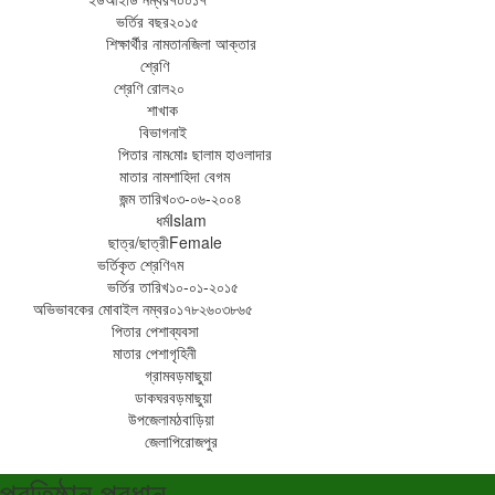
ভর্তির বছর
২০১৫
শিক্ষার্থীর নাম
তানজিলা আক্তার
শ্রেণি
শ্রেণি রোল
২০
শাখা
ক
বিভাগ
নাই
পিতার নাম
মোঃ ছালাম হাওলাদার
মাতার নাম
শাহিদা বেগম
জন্ম তারিখ
০৩-০৬-২০০৪
ধর্ম
Islam
ছাত্র/ছাত্রী
Female
ভর্তিকৃত শ্রেণি
৭ম
ভর্তির তারিখ
১০-০১-২০১৫
অভিভাবকের মোবাইল নম্বর
০১৭৮২৬০৩৮৬৫
পিতার পেশা
ব্যবসা
মাতার পেশা
গৃহিনী
গ্রাম
বড়মাছুয়া
ডাকঘর
বড়মাছুয়া
উপজেলা
মঠবাড়িয়া
জেলা
পিরোজপুর
প্রতিষ্ঠান প্রধান