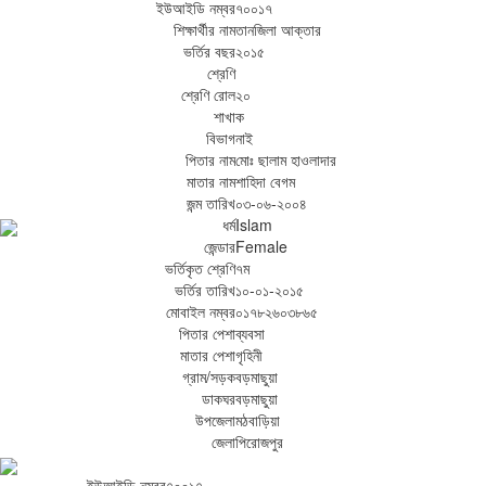
ইউআইডি নম্বর
৭০০১৭
শিক্ষার্থীর নাম
তানজিলা আক্তার
ভর্তির বছর
২০১৫
শ্রেণি
শ্রেণি রোল
২০
শাখা
ক
বিভাগ
নাই
পিতার নাম
মোঃ ছালাম হাওলাদার
মাতার নাম
শাহিদা বেগম
জন্ম তারিখ
০৩-০৬-২০০৪
ধর্ম
Islam
জেন্ডার
Female
ভর্তিকৃত শ্রেণি
৭ম
ভর্তির তারিখ
১০-০১-২০১৫
মোবাইল নম্বর
০১৭৮২৬০৩৮৬৫
পিতার পেশা
ব্যবসা
মাতার পেশা
গৃহিনী
গ্রাম/সড়ক
বড়মাছুয়া
ডাকঘর
বড়মাছুয়া
উপজেলা
মঠবাড়িয়া
জেলা
পিরোজপুর
ইউআইডি নম্বর
৭০০১৭