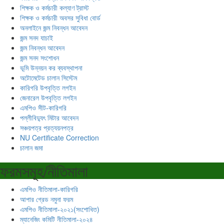
শিক্ষক ও কর্মচারী কল্যাণ ট্রাস্ট
শিক্ষক ও কর্মচারী অবসর সুবিধা বোর্ড
অনলাইনে জন্ম নিবন্ধন আবেদন
জন্ম সনদ যাচাই
জন্ম নিবন্ধন আবেদন
জন্ম সনদ সংশোধন
ভূমি উন্নয়ন কর ব্যবস্থাপনা
অটোমেটেড চালান সিস্টেম
কারিগরি উপবৃত্তি লগইন
জেনারেল উপবৃত্তি লগইন
এমপিও সীট-কারিগরি
পল্লীবিদ্যুৎ মিটার আবেদন
সঞ্চয়পত্র প্রত্যয়নপত্র
NU Certificate Correction
চালান জমা
ফরমসমূহ/নীতিমালা
এমপিও নীতিমালা-কারিগরি
আপার গ্রেড নমুনা ফরম
এমপিও নীতিমালা-২০২১(সংশোধিত)
ম্যানেজিং কমিটি নীতিমালা-২০২৪