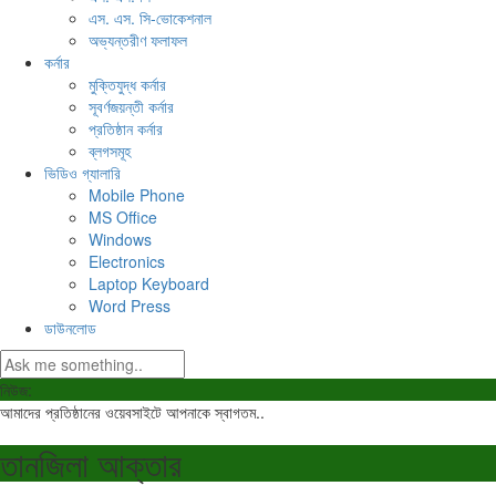
এস. এস. সি-ভোকেশনাল
অভ্যন্তরীণ ফলাফল
কর্নার
মুক্তিযুদ্ধ কর্নার
সূবর্ণজয়ন্তী কর্নার
প্রতিষ্ঠান কর্নার
ব্লগসমূহ
ভিডিও গ্যালারি
Mobile Phone
MS Office
Windows
Electronics
Laptop Keyboard
Word Press
ডাউনলোড
নিউজ:
আমাদের প্রতিষ্ঠানের ওয়েবসাইটে আপনাকে স্বাগতম..
তানজিলা আক্তার