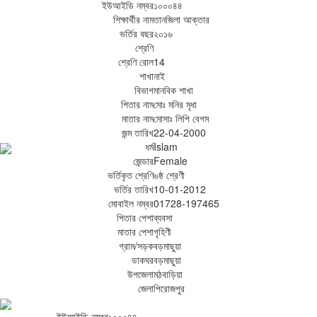
ইউআইডি নম্বর
১০০০৪৪
শিক্ষার্থীর নাম
তানজিলা আক্তার
ভর্তির বছর
২০১৬
শ্রেণি
শ্রেণি রোল
14
শাখা
নাই
বিভাগ
মানবিক শাখা
পিতার নাম
মোঃ মনির মৃধা
মাতার নাম
মোসাঃ লিপি বেগম
জন্ম তারিখ
22-04-2000
ধর্ম
Islam
জেন্ডার
Female
ভর্তিকৃত শ্রেণি
৬ষ্ঠ শ্রেণী
ভর্তির তারিখ
10-01-2012
মোবাইল নম্বর
01728-197465
পিতার পেশা
ব্যবসা
মাতার পেশা
গৃহিণী
গ্রাম/সড়ক
বড়মাছুয়া
ডাকঘর
বড়মাছুয়া
উপজেলা
মঠবাড়িয়া
জেলা
পিরোজপুর
ইউআইডি নম্বর
১০০০৪৪