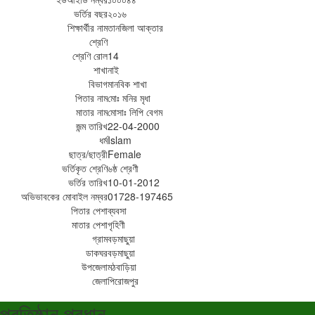
ভর্তির বছর
২০১৬
শিক্ষার্থীর নাম
তানজিলা আক্তার
শ্রেণি
শ্রেণি রোল
14
শাখা
নাই
বিভাগ
মানবিক শাখা
পিতার নাম
মোঃ মনির মৃধা
মাতার নাম
মোসাঃ লিপি বেগম
জন্ম তারিখ
22-04-2000
ধর্ম
Islam
ছাত্র/ছাত্রী
Female
ভর্তিকৃত শ্রেণি
৬ষ্ঠ শ্রেণী
ভর্তির তারিখ
10-01-2012
অভিভাবকের মোবাইল নম্বর
01728-197465
পিতার পেশা
ব্যবসা
মাতার পেশা
গৃহিণী
গ্রাম
বড়মাছুয়া
ডাকঘর
বড়মাছুয়া
উপজেলা
মঠবাড়িয়া
জেলা
পিরোজপুর
প্রতিষ্ঠান প্রধান