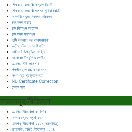
শিক্ষক ও কর্মচারী কল্যাণ ট্রাস্ট
শিক্ষক ও কর্মচারী অবসর সুবিধা বোর্ড
অনলাইনে জন্ম নিবন্ধন আবেদন
জন্ম সনদ যাচাই
জন্ম নিবন্ধন আবেদন
জন্ম সনদ সংশোধন
ভূমি উন্নয়ন কর ব্যবস্থাপনা
অটোমেটেড চালান সিস্টেম
কারিগরি উপবৃত্তি লগইন
জেনারেল উপবৃত্তি লগইন
এমপিও সীট-কারিগরি
পল্লীবিদ্যুৎ মিটার আবেদন
সঞ্চয়পত্র প্রত্যয়নপত্র
NU Certificate Correction
চালান জমা
ফরমসমূহ/নীতিমালা
এমপিও নীতিমালা-কারিগরি
আপার গ্রেড নমুনা ফরম
এমপিও নীতিমালা-২০২১(সংশোধিত)
ম্যানেজিং কমিটি নীতিমালা-২০২৪