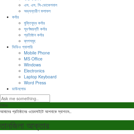
এস. এস. সি-ভোকেশনাল
অভ্যন্তরীণ ফলাফল
কর্নার
মুক্তিযুদ্ধ কর্নার
সূবর্ণজয়ন্তী কর্নার
প্রতিষ্ঠান কর্নার
ব্লগসমূহ
ভিডিও গ্যালারি
Mobile Phone
MS Office
Windows
Electronics
Laptop Keyboard
Word Press
ডাউনলোড
নিউজ:
আমাদের প্রতিষ্ঠানের ওয়েবসাইটে আপনাকে স্বাগতম..
তানজিলা আক্তার