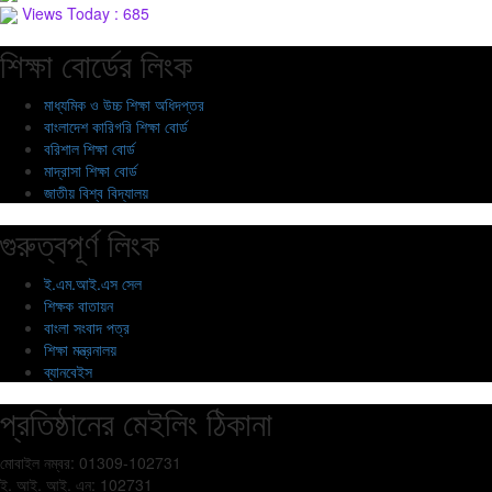
Views Today : 685
শিক্ষা বোর্ডের লিংক
মাধ্যমিক ও উচ্চ শিক্ষা অধিদপ্তর
বাংলাদেশ কারিগরি শিক্ষা বোর্ড
বরিশাল শিক্ষা বোর্ড
মাদ্রাসা শিক্ষা বোর্ড
জাতীয় বিশ্ব বিদ্যালয়
গুরুত্বপূর্ণ লিংক
ই.এম.আই.এস সেল
শিক্ষক বাতায়ন
বাংলা সংবাদ পত্র
শিক্ষা মন্ত্রনালয়
ব্যানবেইস
প্রতিষ্ঠানের মেইলিং ঠিকানা
মোবাইল নম্বর: 01309-102731
ই. আই. আই. এন: 102731