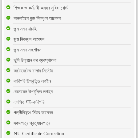
শিক্ষক ও কর্মচারী অবসর সুবিধা বোর্ড
অনলাইনে জন্ম নিবন্ধন আবেদন
জন্ম সনদ যাচাই
জন্ম নিবন্ধন আবেদন
জন্ম সনদ সংশোধন
ভূমি উন্নয়ন কর ব্যবস্থাপনা
অটোমেটেড চালান সিস্টেম
কারিগরি উপবৃত্তি লগইন
জেনারেল উপবৃত্তি লগইন
এমপিও সীট-কারিগরি
পল্লীবিদ্যুৎ মিটার আবেদন
সঞ্চয়পত্র প্রত্যয়নপত্র
NU Certificate Correction