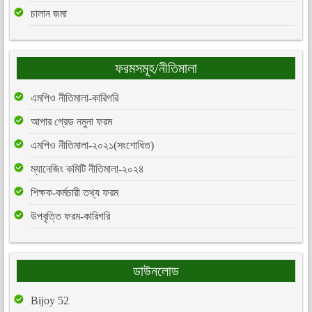
চালান জমা
ফরমসমূহ/নীতিমালা
এমপিও নীতিমালা-কারিগরি
আপার গ্রেড নমুনা ফরম
এমপিও নীতিমালা-২০২১(সংশোধিত)
ম্যানেজিং কমিটি নীতিমালা-২০২৪
শিক্ষক-কর্মচারী তথ্য ফরম
উপবৃত্তি ফরম-কারিগরি
ডাউনলোড
Bijoy 52