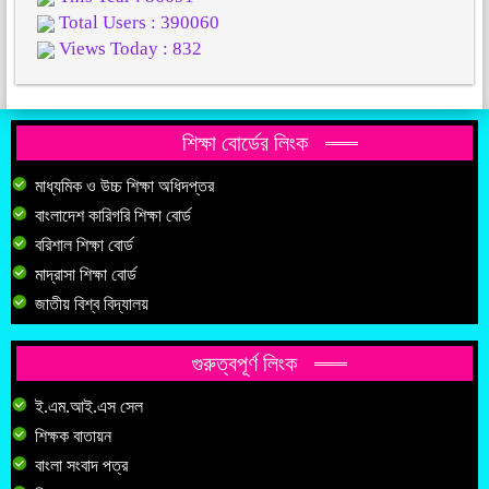
Total Users : 390060
Views Today : 832
শিক্ষা বোর্ডের লিংক
মাধ্যমিক ও উচ্চ শিক্ষা অধিদপ্তর
বাংলাদেশ কারিগরি শিক্ষা বোর্ড
বরিশাল শিক্ষা বোর্ড
মাদ্রাসা শিক্ষা বোর্ড
জাতীয় বিশ্ব বিদ্যালয়
গুরুত্বপূর্ণ লিংক
ই.এম.আই.এস সেল
শিক্ষক বাতায়ন
বাংলা সংবাদ পত্র