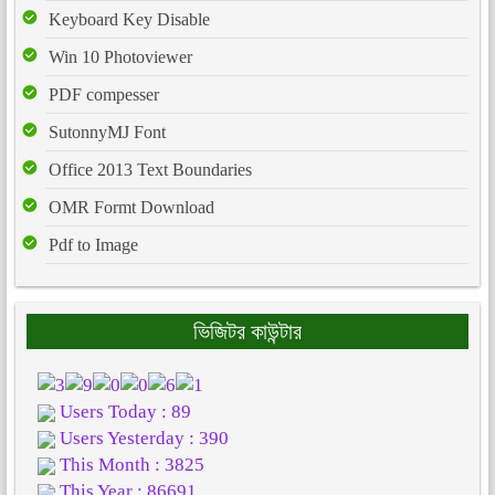
Keyboard Key Disable
Win 10 Photoviewer
PDF compesser
SutonnyMJ Font
Office 2013 Text Boundaries
OMR Formt Download
Pdf to Image
ভিজিটর কাউন্টার
Users Today : 89
Users Yesterday : 390
This Month : 3825
This Year : 86691