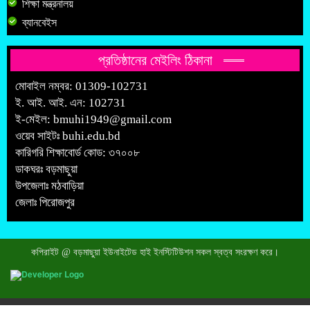
শিক্ষা মন্ত্রনালয়
ব্যানবেইস
প্রতিষ্ঠানের মেইলিং ঠিকানা
মোবাইল নম্বর: 01309-102731
ই. আই. আই. এন: 102731
ই-মেইল:
bmuhi1949@gmail.com
ওয়েব সাইটঃ
buhi.edu.bd
কারিগরি শিক্ষাবোর্ড কোড: ৩৭০০৮
ডাকঘরঃ বড়মাছুয়া
উপজেলাঃ মঠবাড়িয়া
জেলাঃ পিরোজপুর
কপিরাইট @ বড়মাছুয়া ইউনাইটেড হাই ইনস্টিটিউশন সকল স্বত্ব সংরক্ষণ করে।