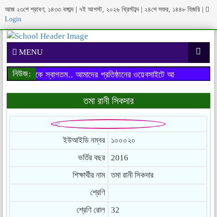
আজ ২৩শে শ্রাবণ, ১৪৩৩ বঙ্গাব্দ | ৭ই আগস্ট, ২০২৬ খ্রিস্টাব্দ | ২৪শে সফর, ১৪৪৮ হিজরি
|
Login
MENU
নিউজ:
াইটে আপনাকে স্বাগতম..
আমাদের প্রতিষ্ঠানের ওয়েবসাইটে আপনাকে স্বাগতম..
তমা রানী সিকদার
ইউআইডি নম্বর
১০০০২০
ভর্তির বছর
2016
শিক্ষার্থীর নাম
তমা রানী সিকদার
শ্রেণি
শ্রেণি রোল
32