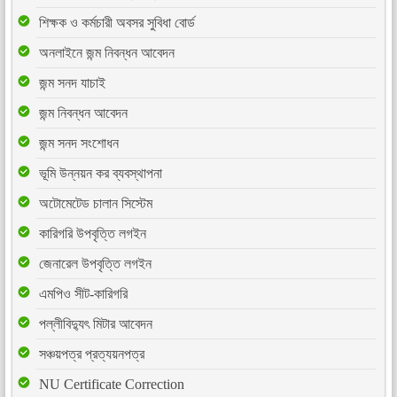
শিক্ষক ও কর্মচারী অবসর সুবিধা বোর্ড
অনলাইনে জন্ম নিবন্ধন আবেদন
জন্ম সনদ যাচাই
জন্ম নিবন্ধন আবেদন
জন্ম সনদ সংশোধন
ভূমি উন্নয়ন কর ব্যবস্থাপনা
অটোমেটেড চালান সিস্টেম
কারিগরি উপবৃত্তি লগইন
জেনারেল উপবৃত্তি লগইন
এমপিও সীট-কারিগরি
পল্লীবিদ্যুৎ মিটার আবেদন
সঞ্চয়পত্র প্রত্যয়নপত্র
NU Certificate Correction