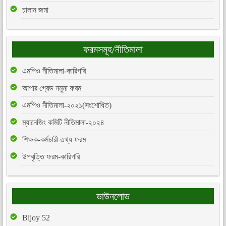
চালান জমা
ফরমসমূহ/নীতিমালা
এমপিও নীতিমালা-কারিগরি
আপার গ্রেড নমুনা ফরম
এমপিও নীতিমালা-২০২১(সংশোধিত)
ম্যানেজিং কমিটি নীতিমালা-২০২৪
শিক্ষক-কর্মচারী তথ্য ফরম
উপবৃত্তি ফরম-কারিগরি
ডাউনলোড
Bijoy 52