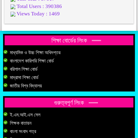
Total Users : 390386
Views Today : 1469
শিক্ষা বোর্ডের লিংক
মাধ্যমিক ও উচ্চ শিক্ষা অধিদপ্তর
বাংলাদেশ কারিগরি শিক্ষা বোর্ড
বরিশাল শিক্ষা বোর্ড
মাদ্রাসা শিক্ষা বোর্ড
জাতীয় বিশ্ব বিদ্যালয়
গুরুত্বপূর্ণ লিংক
ই.এম.আই.এস সেল
শিক্ষক বাতায়ন
বাংলা সংবাদ পত্র