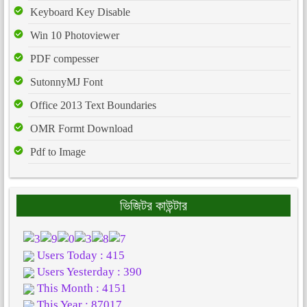
Keyboard Key Disable
Win 10 Photoviewer
PDF compesser
SutonnyMJ Font
Office 2013 Text Boundaries
OMR Formt Download
Pdf to Image
ভিজিটর কাউন্টার
Users Today : 415
Users Yesterday : 390
This Month : 4151
This Year : 87017