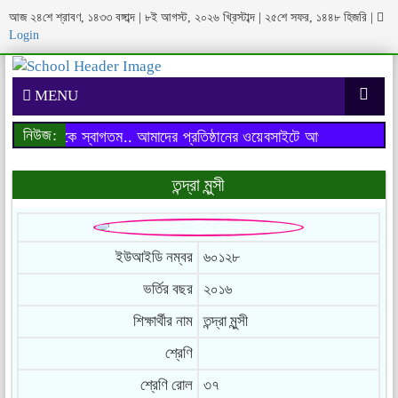
আজ ২৪শে শ্রাবণ, ১৪৩৩ বঙ্গাব্দ | ৮ই আগস্ট, ২০২৬ খ্রিস্টাব্দ | ২৫শে সফর, ১৪৪৮ হিজরি
|
Login
MENU
নিউজ:
াইটে আপনাকে স্বাগতম..
আমাদের প্রতিষ্ঠানের ওয়েবসাইটে আপনাকে স্বাগতম..
তন্দ্রা মুন্সী
ইউআইডি নম্বর
৬০১২৮
ভর্তির বছর
২০১৬
শিক্ষার্থীর নাম
তন্দ্রা মুন্সী
শ্রেণি
শ্রেণি রোল
৩৭