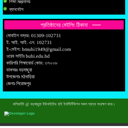
শিক্ষা মন্ত্রনালয়
ব্যানবেইস
প্রতিষ্ঠানের মেইলিং ঠিকানা
মোবাইল নম্বর: 01309-102731
ই. আই. আই. এন: 102731
ই-মেইল:
bmuhi1949@gmail.com
ওয়েব সাইটঃ
buhi.edu.bd
কারিগরি শিক্ষাবোর্ড কোড: ৩৭০০৮
ডাকঘরঃ বড়মাছুয়া
উপজেলাঃ মঠবাড়িয়া
জেলাঃ পিরোজপুর
কপিরাইট @ বড়মাছুয়া ইউনাইটেড হাই ইনস্টিটিউশন সকল স্বত্ব সংরক্ষণ করে।