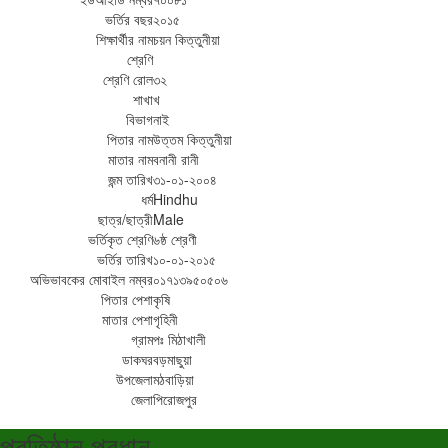
ভর্তির বছর
২০১৫
শিক্ষার্থীর নাম
চয়ন কিত্তুনীয়া
শ্রেণি
শ্রেণি রোল
৩২
শাখা
খ
বিভাগ
নাই
পিতার নাম
উত্তম কিত্তুনীয়া
মাতার নাম
বনানী রানী
জন্ম তারিখ
৩১-০১-২০০৪
ধর্ম
Hindhu
ছাত্র/ছাত্রী
Male
ভর্তিকৃত শ্রেণি
৬ষ্ঠ শ্রেণী
ভর্তির তারিখ
১০-০১-২০১৫
অভিভাবকের মোবাইল নম্বর
০১৭১৩৯৫০৫০৬
পিতার পেশা
কৃষি
মাতার পেশা
গৃহিনী
গ্রাম
পঃ মিঠাখালী
ডাকঘর
বড়মাছুয়া
উপজেলা
মঠবাড়িয়া
জেলা
পিরোজপুর
প্রতিষ্ঠান প্রধান