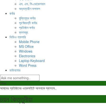
এস. এস. সি-ভোকেশনাল
অভ্যন্তরীণ ফলাফল
কর্নার
মুক্তিযুদ্ধ কর্নার
সূবর্ণজয়ন্তী কর্নার
প্রতিষ্ঠান কর্নার
ব্লগসমূহ
ভিডিও গ্যালারি
Mobile Phone
MS Office
Windows
Electronics
Laptop Keyboard
Word Press
ডাউনলোড
নিউজ:
আমাদের প্রতিষ্ঠানের ওয়েবসাইটে আপনাকে স্বাগতম..
চয়ন কিত্তুনীয়া