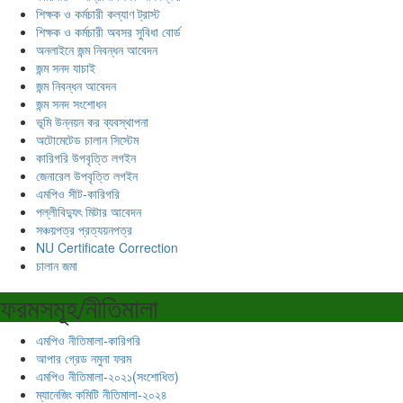
শিক্ষক ও কর্মচারী কল্যাণ ট্রাস্ট
শিক্ষক ও কর্মচারী অবসর সুবিধা বোর্ড
অনলাইনে জন্ম নিবন্ধন আবেদন
জন্ম সনদ যাচাই
জন্ম নিবন্ধন আবেদন
জন্ম সনদ সংশোধন
ভূমি উন্নয়ন কর ব্যবস্থাপনা
অটোমেটেড চালান সিস্টেম
কারিগরি উপবৃত্তি লগইন
জেনারেল উপবৃত্তি লগইন
এমপিও সীট-কারিগরি
পল্লীবিদ্যুৎ মিটার আবেদন
সঞ্চয়পত্র প্রত্যয়নপত্র
NU Certificate Correction
চালান জমা
ফরমসমূহ/নীতিমালা
এমপিও নীতিমালা-কারিগরি
আপার গ্রেড নমুনা ফরম
এমপিও নীতিমালা-২০২১(সংশোধিত)
ম্যানেজিং কমিটি নীতিমালা-২০২৪