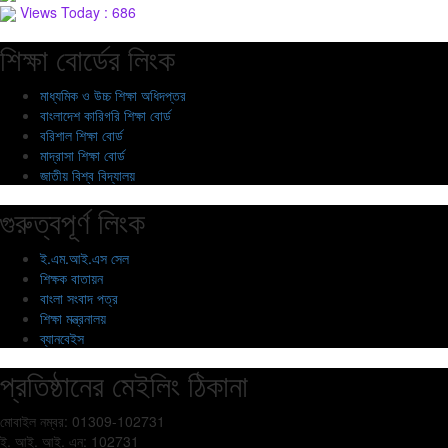
Views Today : 686
শিক্ষা বোর্ডের লিংক
মাধ্যমিক ও উচ্চ শিক্ষা অধিদপ্তর
বাংলাদেশ কারিগরি শিক্ষা বোর্ড
বরিশাল শিক্ষা বোর্ড
মাদ্রাসা শিক্ষা বোর্ড
জাতীয় বিশ্ব বিদ্যালয়
গুরুত্বপূর্ণ লিংক
ই.এম.আই.এস সেল
শিক্ষক বাতায়ন
বাংলা সংবাদ পত্র
শিক্ষা মন্ত্রনালয়
ব্যানবেইস
প্রতিষ্ঠানের মেইলিং ঠিকানা
মোবাইল নম্বর: 01309-102731
ই. আই. আই. এন: 102731