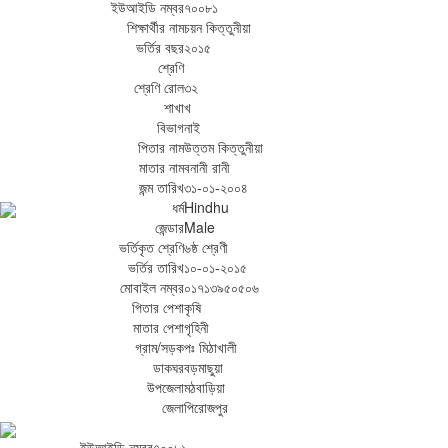
ইউআইডি নম্বর
৭০০৮১
শিক্ষার্থীর নাম
চয়ন কিত্তুনীয়া
ভর্তির বছর
২০১৫
শ্রেণি
শ্রেণি রোল
৩২
শাখা
খ
বিভাগ
নাই
পিতার নাম
উত্তম কিত্তুনীয়া
মাতার নাম
বনানী রানী
জন্ম তারিখ
৩১-০১-২০০৪
ধর্ম
Hindhu
জেন্ডার
Male
ভর্তিকৃত শ্রেণি
৬ষ্ঠ শ্রেণী
ভর্তির তারিখ
১০-০১-২০১৫
মোবাইল নম্বর
০১৭১৩৯৫০৫০৬
পিতার পেশা
কৃষি
মাতার পেশা
গৃহিনী
গ্রাম/সড়ক
পঃ মিঠাখালী
ডাকঘর
বড়মাছুয়া
উপজেলা
মঠবাড়িয়া
জেলা
পিরোজপুর
ইউআইডি নম্বর
৭০০৮১